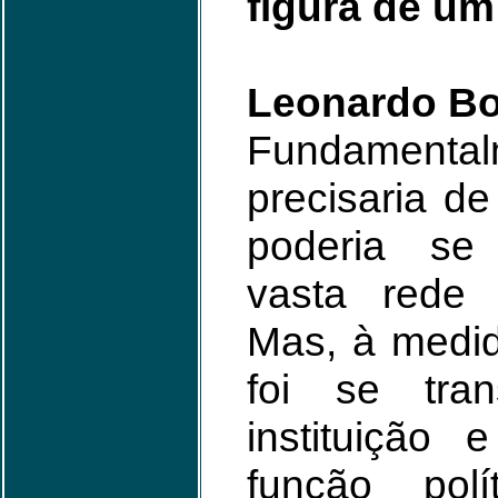
figura de u
Leonardo Bo
Fundamen
precisaria de
poderia se
vasta rede
Mas, à medid
foi se tra
instituição
função pol