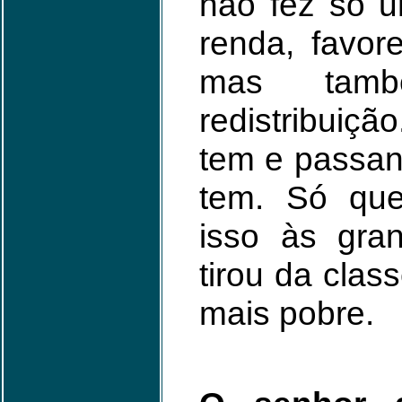
não fez só u
renda, favor
mas tam
redistribuiçã
tem e passa
tem. Só que
isso às gran
tirou da clas
mais pobre.