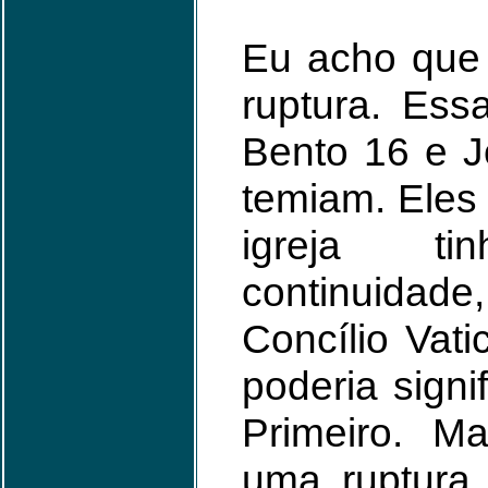
Eu acho que
ruptura. Ess
Bento 16 e J
temiam. Eles
igreja t
continuida
Concílio Vat
poderia signi
Primeiro. M
uma ruptura,