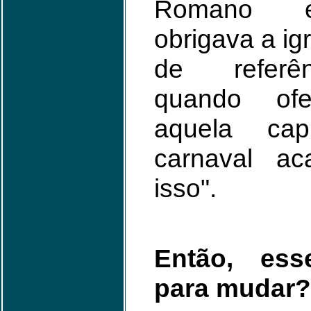
Romano e
obrigava a ig
de referên
quando of
aquela cap
carnaval a
isso".
Então, es
para mudar?