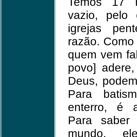
Temos 17 m
vazio, pelo
igrejas pen
razão. Como o
quem vem fal
povo] adere,
Deus, podem
Para batis
enterro, é a
Para saber
mundo, e