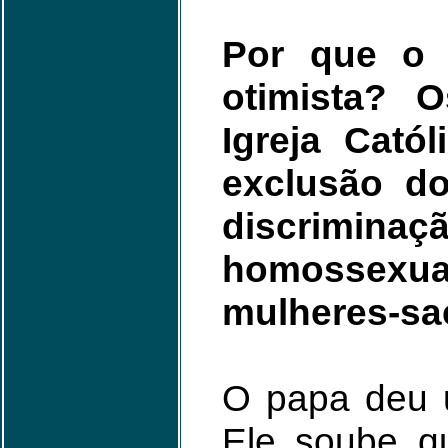
Por que o 
otimista? 
Igreja Cató
exclusão do
discrim
homossexuai
mulheres-sac
O papa deu 
Ele soube 