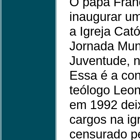
O papa Franc
inaugurar u
a Igreja Cató
Jornada Mun
Juventude, n
Essa é a co
teólogo Leon
em 1992 dei
cargos na ig
censurado pe