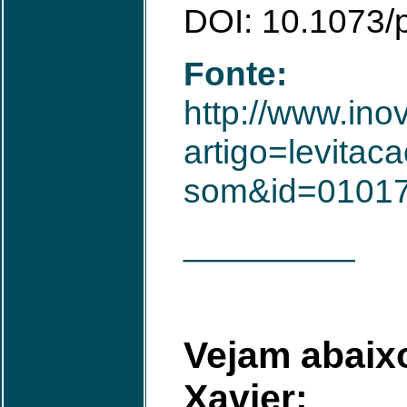
DOI: 10.1073
Fonte:
http://www.ino
artigo=levitac
som&id=0101
_________
Vejam abaix
Xavier: