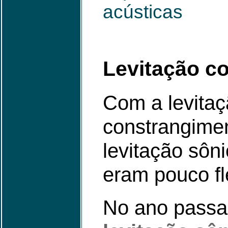
acústicas
Levitação c
Com a levitaç
constrangime
levitação sôn
eram pouco fl
No ano pass