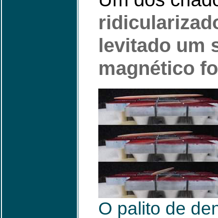
ridicularizad
levitado um 
magnético fo
O palito de de