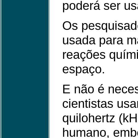
poderá ser us
Os pesquisado
usada para ma
reações quími
espaço.
E não é neces
cientistas us
quilohertz (k
humano, embor