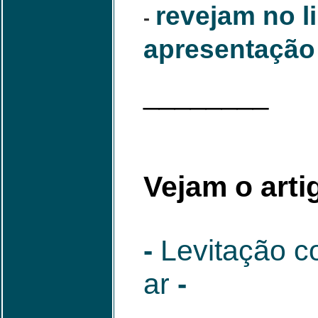
revejam no l
-
apresentação
________
Vejam o arti
Levitação 
-
ar
-