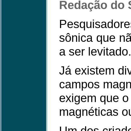
Redação do S
Pesquisadore
sônica que nã
a ser levitado
Já existem di
campos magné
exigem que o 
magnéticas ou
Um dos criad