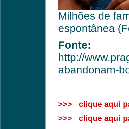
Milhões de fam
espontânea (F
Fonte:
http://www.pra
abandonam-bol
>>> clique aqui pa
>>> clique aqui par