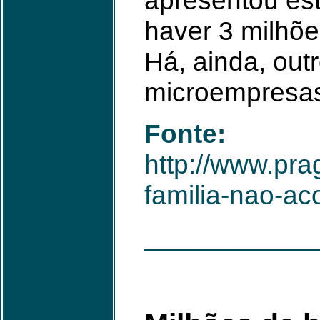
apresentou es
haver 3 milhõe
Há, ainda, out
microempresas
Fonte:
http://www.pra
familia-nao-ac
___________