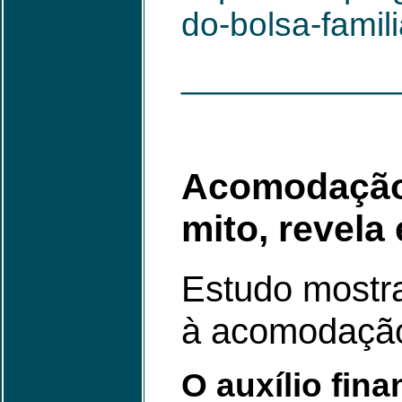
do-bolsa-famil
___________
Acomodação 
mito, revela
Estudo mostra
à acomodaçã
O auxílio fin