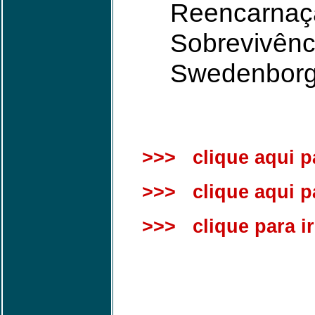
Reencarnaçã
Sobrevivênci
Swedenborg,
>>> clique aqui pa
>>> clique aqui par
>>> clique para ir