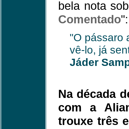
bela nota so
Comentado
":
"O pássaro 
vê-lo, já se
Jáder Samp
Na década de
com a Alian
trouxe três 