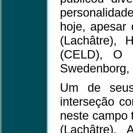
personalidad
hoje, apesar 
(Lachâtre), 
(CELD), O p
Swedenborg, u
Um de seus 
interseção co
neste campo t
(Lachâtre). 