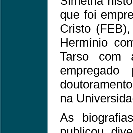
Simetria hist
que foi empr
Cristo (FEB),
Hermínio com
Tarso com a
empregado 
doutoramento 
na Universida
As biografi
publicou div