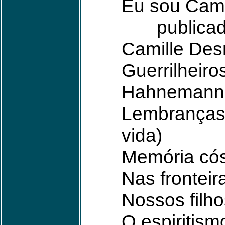
Eu sou Cami
publicada 
Camille Des
Guerrilheiro
Hahnemann, 
Lembranças d
vida)
Memória có
Nas fronteir
Nossos filho
O espiritis