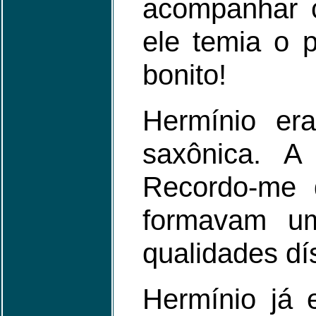
acompanhar c
ele temia o p
bonito!
Hermínio era
saxônica. A
Recordo-me d
formavam u
qualidades dí
Hermínio já 