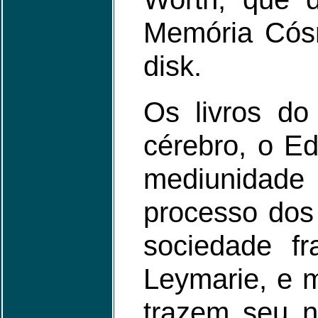
Memória Cósm
disk.
Os livros do
cérebro, o Ed
mediunidade
processo dos 
sociedade f
Leymarie, e m
trazem seu n