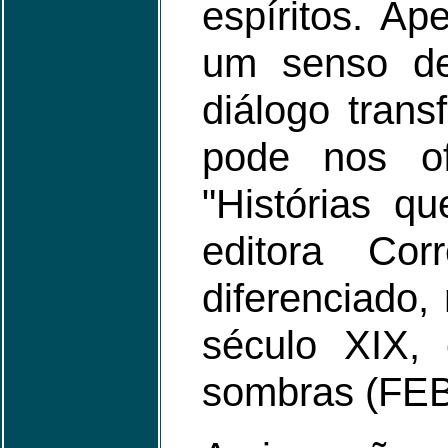
espíritos. Ap
um senso d
diálogo tran
pode nos ofe
"Histórias qu
editora Cor
diferenciado,
século XIX, 
sombras (FEB)