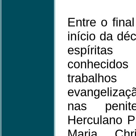
Entre o fina
início da dé
espírita
conhecidos 
trabalho
evangelizaçã
nas penite
Herculano Pi
Maria Chri