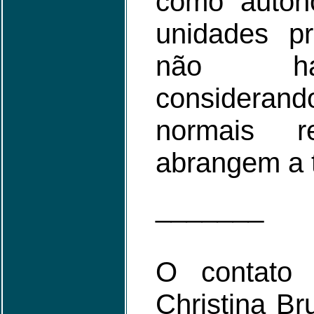
como auton
unidades p
não há 
consideran
normais re
abrangem a 
_______
O contato
Christina Br