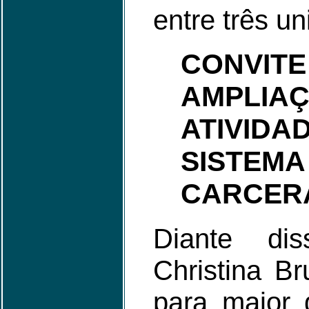
entre três un
CON
AMPL
ATIVI
SISTEMA
CARCER
Diante di
Christina Br
para maior 