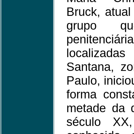
Bruck, atua
grupo qu
penitenciá
localizada
Santana, z
Paulo, inicio
forma cons
metade da 
século XX