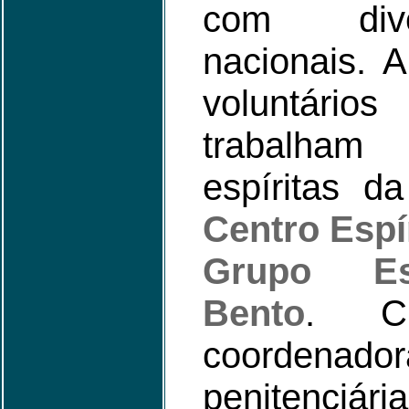
com dive
nacionais. 
voluntári
trabalha
espíritas d
Centro Espí
Grupo Es
Bento
. Ch
coordenador
penitenciá