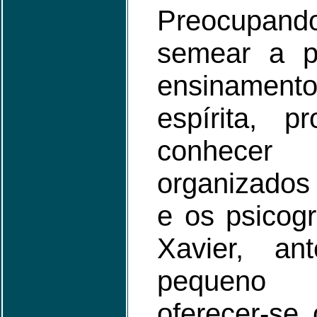
Preocupan
semear a pa
ensinament
espírita, 
conhece
organizados
e os psicog
Xavier, a
pequeno 
oferecer-se