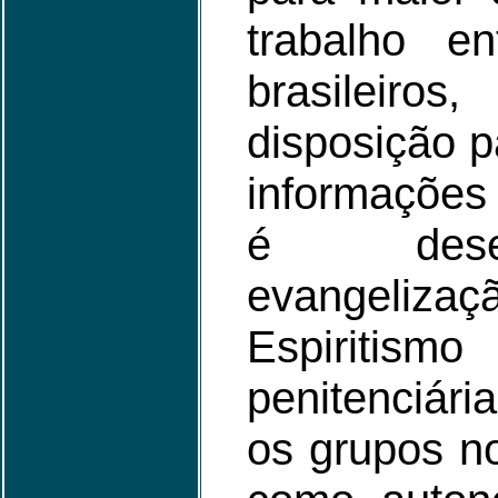
trabalho en
brasileiros
disposição p
informações
é dese
evangelizaç
Espiri
penitenciári
os grupos n