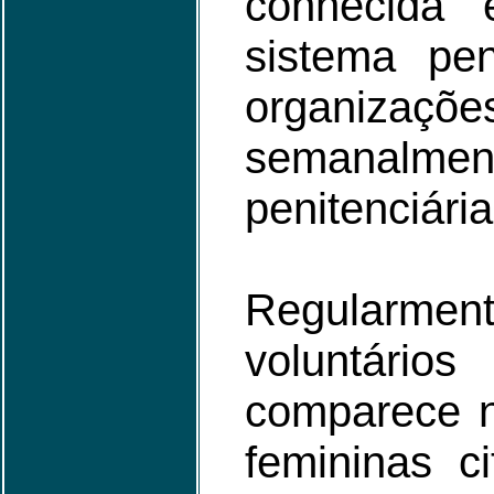
conhecida 
sistema pen
organizaçõe
semanalme
penitenciária
Regularme
voluntár
comparece n
femininas c