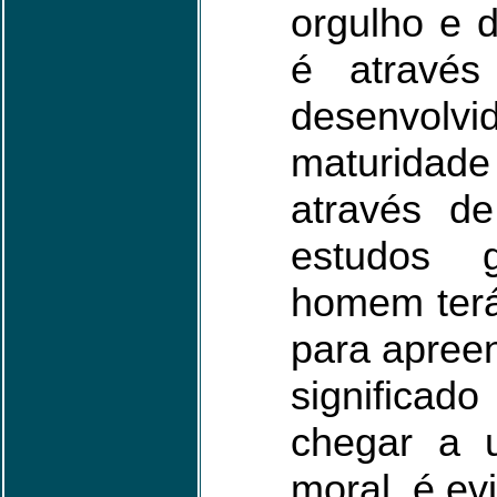
orgulho e 
é através 
desenv
maturida
através de
estudos 
homem ter
para apreen
significad
chegar a 
moral, é ev