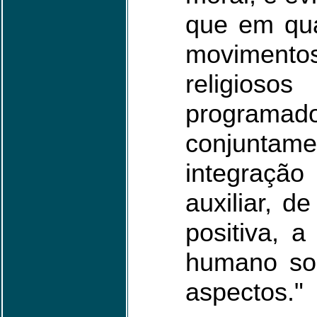
que em qu
moviment
religios
programad
conjunta
integraç
auxiliar, d
positiva, a
humano sob
aspectos."