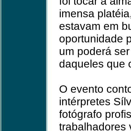
foi tocar a al
imensa platéi
estavam em b
oportunidade 
um poderá ser
daqueles que 
O evento cont
intérpretes Síl
fotógrafo prof
trabalhadores 