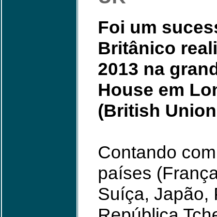
Foi um sucess
Britânico rea
2013 na grand
House em Lon
(British Union 
Contando com 
países (Franç
Suíça, Japão, 
República Tche