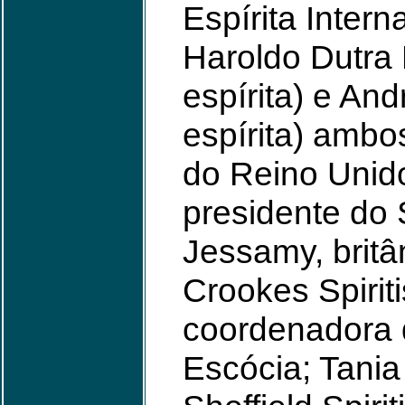
Espírita Intern
Haroldo Dutra D
espírita) e And
espírita) ambo
do Reino Unid
presidente do S
Jessamy, britân
Crookes Spiriti
coordenadora d
Escócia; Tania