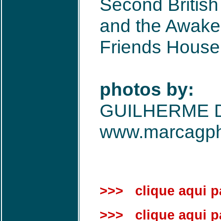
Second British
and the Awake
Friends House
photos by:
GUILHERME D
www.marcagpho
>>> clique aqui pa
>>> clique aqui par