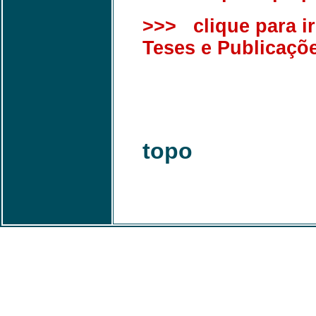
>>> clique para ir
Teses e Publicaçõ
topo