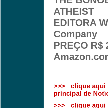
THE BONO
ATHEIST
EDITORA W.
Company
PREÇO R$ 2
Amazon.com
>>> clique aqui 
principal de Notí
>>> clique aqui 