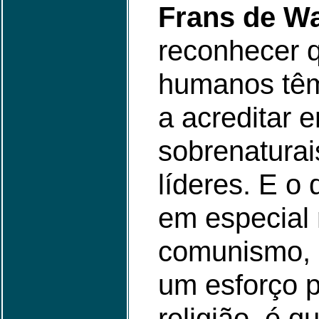
Frans de W
reconhecer 
humanos têm
a acreditar 
sobrenaturai
líderes. E o
em especial
comunismo, 
um esforço p
religião, é 