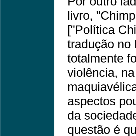
Por outro la
livro, "Chimp
["Política C
tradução no B
totalmente f
violência, n
maquiavélica
aspectos po
da sociedad
questão é q