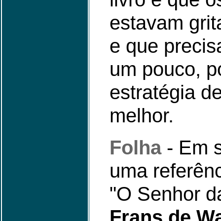
estavam grit
e que preci
um pouco, p
estratégia d
melhor.
Folha
- Em se
uma referên
"O Senhor d
Frans de W