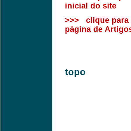
inicial do site
>>> clique para i
página de Artigo
topo