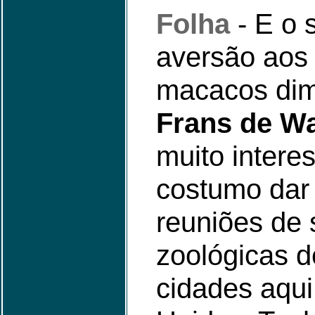
Folha
- E o 
aversão aos
macacos dim
Frans de W
muito intere
costumo dar
reuniões de
zoológicas 
cidades aqu