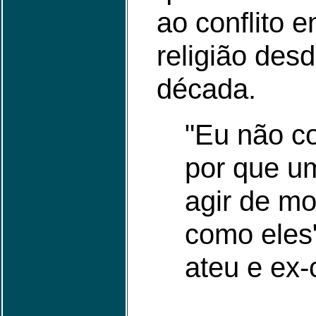
ao conflito e
religião desd
década.
"Eu não c
por que u
agir de m
como eles"
ateu e ex-