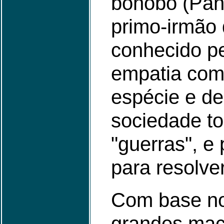
bonobo (Pan
primo-irmão
conhecido p
empatia com
espécie e de
sociedade to
"guerras", e
para resolver
Com base no
grandes mac