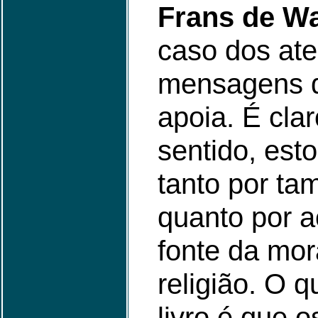
Frans de W
caso dos ate
mensagens d
apoia. É cla
sentido, est
tanto por ta
quanto por a
fonte da mor
religião. O 
livro é que 