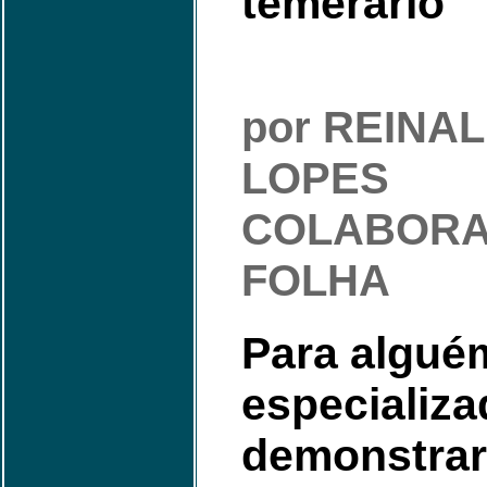
temerário
por REINA
LOPES
COLABORA
FOLHA
Para algué
especializ
demonstrar