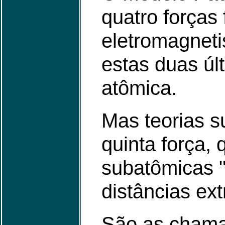
quatro forças
eletromagnetis
estas duas úl
atômica.
Mas teorias 
quinta força, 
subatômicas 
distâncias e
São as chamad