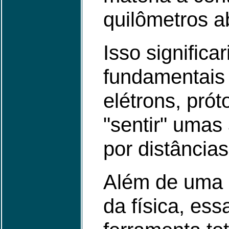
quilômetros a
Isso significa
fundamentais 
elétrons, pró
"sentir" uma
por distância
Além de uma 
da física, ess