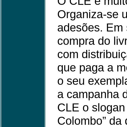
O CLE é muit
Organiza-se u
adesões. Em s
compra do livr
com distribui
que paga a m
o seu exempl
a campanha d
CLE o slogan
Colombo” da d