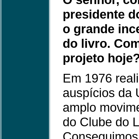
presidente d
o grande inc
do livro. Co
projeto hoje
Em 1976 real
auspícios da
amplo movime
do Clube do Li
Conseguimos c