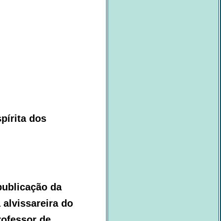
pírita dos
publicação da
alvissareira do
rofessor de