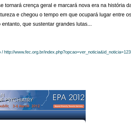
e tornará crença geral e marcará nova era na história 
tureza e chegou o tempo em que ocupará lugar entre o
entanto, que sustentar grandes lutas...
 / http://www.fec.org.br/index.php?opcao=ver_noticia&id_noticia=12