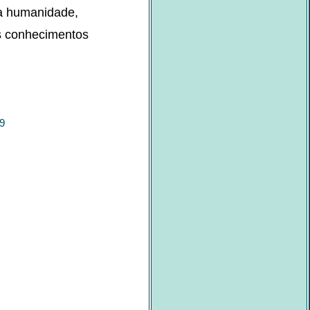
da humanidade,
s conhecimentos
39