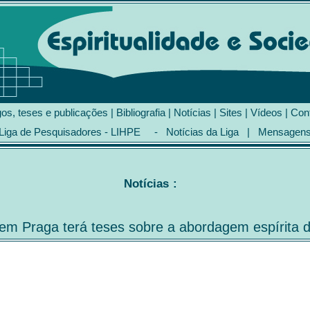
gos, teses e publicações
|
Bibliografia
|
Notícias
|
Sites
|
Vídeos
|
Con
Liga de Pesquisadores - LIHPE
-
Notícias da Liga
|
Mensagen
Notícias
:
m Praga terá teses sobre a abordagem espírita d