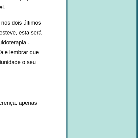
el.
nos dois últimos
esteve, esta será
idoterapia -
Vale lembrar que
diunidade o seu
 crença, apenas