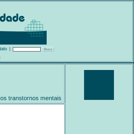
tato
|
s
os transtornos mentais