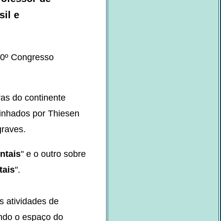
sil e
20º Congresso
as do continente
minhados por Thiesen
graves.
ntais
" e o outro sobre
tais
".
s atividades de
ando o espaço do