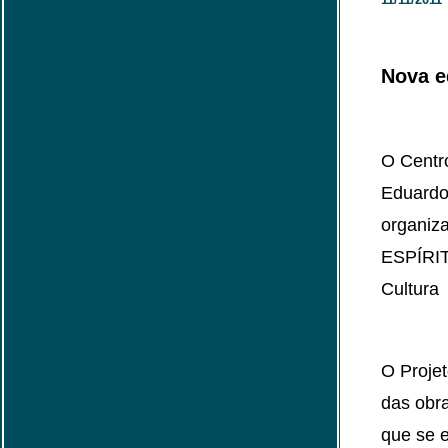
Nova e
O Centr
Eduardo
organiz
ESPÍRITA
Cultura
O Projet
das obr
que se e