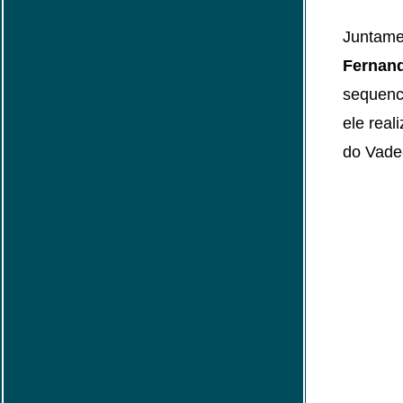
Juntam
Fernan
sequenc
ele real
do Vad