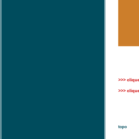
>>> clique
>>> clique
topo