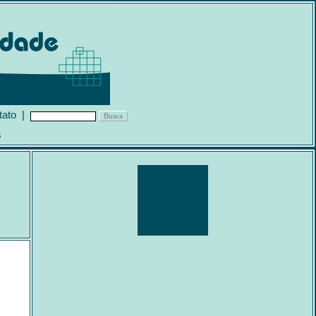
tato
|
s