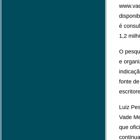
www.vad
disponib
é consul
1,2 mil
O pesqu
e organ
indicaçã
fonte de
escritor
Luiz Pe
Vade Me
que ofi
continua