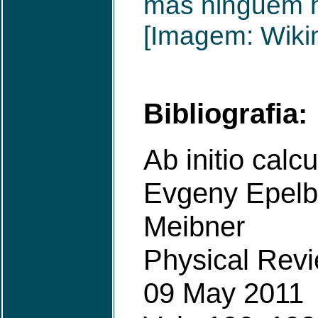
mas ninguém h
[Imagem: Wiki
Bibliografia:
Ab initio calc
Evgeny Epelb
Meibner
Physical Revi
09 May 2011