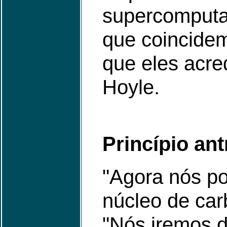
supercomputad
que coincide
que eles acre
Hoyle.
Princípio an
"Agora nós po
núcleo de car
"Nós iremos d