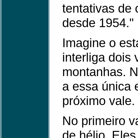
tentativas de
desde 1954."
Imagine o es
interliga doi
montanhas. No
a essa única 
próximo vale.
No primeiro v
de hélio. Ele