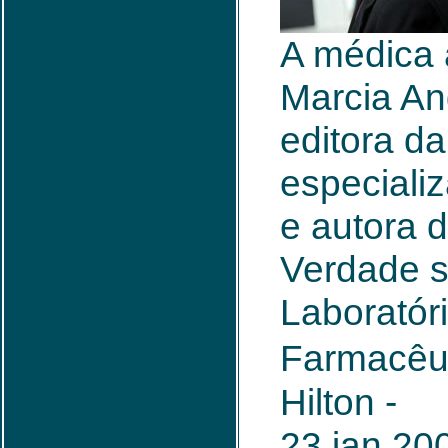
A médica
Marcia Ang
editora da
especiali
e autora d
Verdade s
Laboratór
Farmacêut
Hilton -
23.jan.2