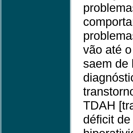
problema
comporta
problemas
vão até o
saem de 
diagnósti
transtorn
TDAH [tr
déficit d