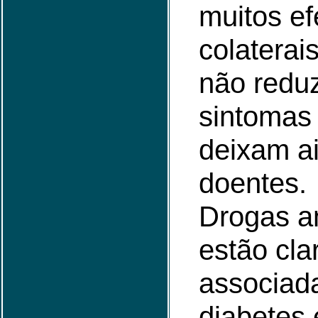
muitos ef
colaterais
não redu
sintomas 
deixam a
doentes.
Drogas an
estão cl
associad
diabetes 