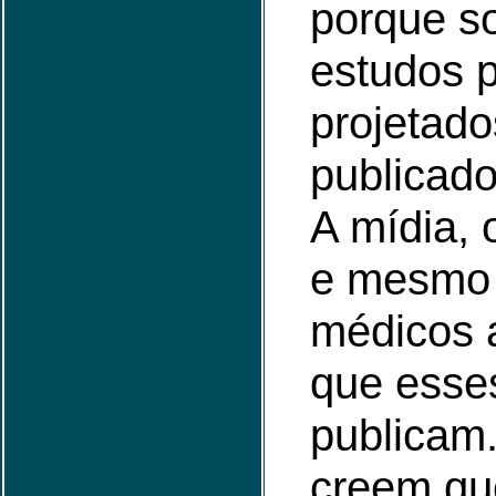
porque s
estudos p
projetado
publicado
A mídia, 
e mesmo 
médicos 
que esse
publicam
creem qu