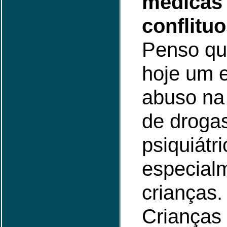
médicas
conflitu
Penso qu
hoje um 
abuso na
de droga
psiquiátri
especial
crianças.
Crianças