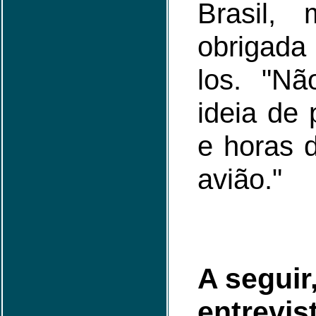
Brasil,
obrigad
los. "Nã
ideia de 
e horas 
avião."
A seguir
entrevis