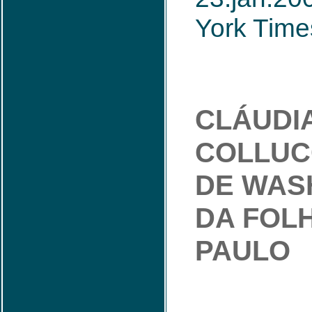
York Time
CLÁUDI
COLLUC
DE WAS
DA FOL
PAULO