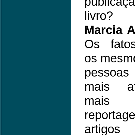
publica
livro?
Marcia A
Os fato
os mesmo
pessoa
mais a
mais d
reportag
artigos