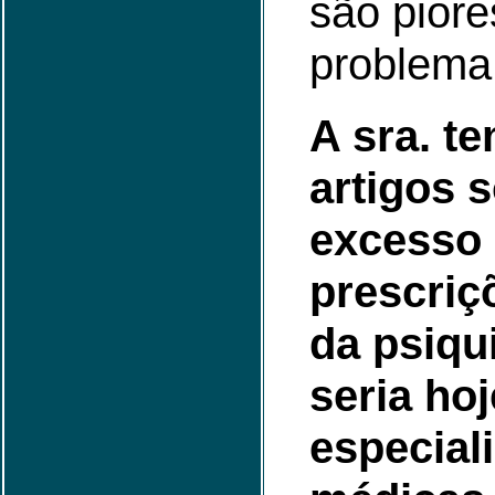
são piore
problema
A sra. te
artigos 
excesso
prescriç
da psiqui
seria ho
especial