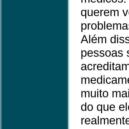
querem v
problema
Além diss
pessoas 
acredita
medicame
muito mai
do que el
realmente