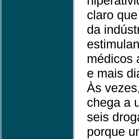
hiperativ
claro que
da indúst
estimula
médicos 
e mais di
Às vezes,
chega a u
seis drog
porque u