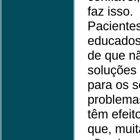
faz isso.
Pacientes
educados 
de que n
soluções
para os 
problema
têm efeit
que, muit