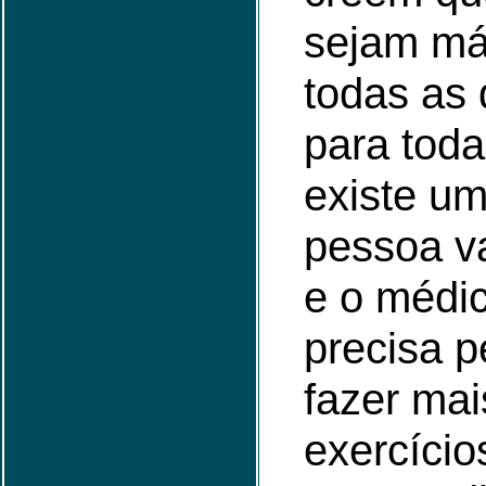
sejam má
todas as
para toda
existe um
pessoa v
e o médic
precisa p
fazer mai
exercício