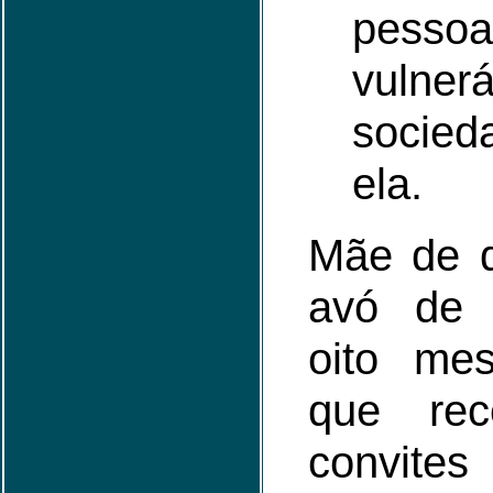
pess
vulne
socied
ela.
Mãe de d
avó de
oito mes
que rec
convites