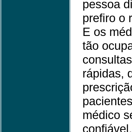
pessoa di
prefiro o
E os méd
tão ocup
consultas
rápidas, 
prescriçã
paciente
médico sé
confiável