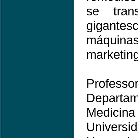
se tran
gigantes
máqu
marketing
Profe
Depart
Medicin
Universi