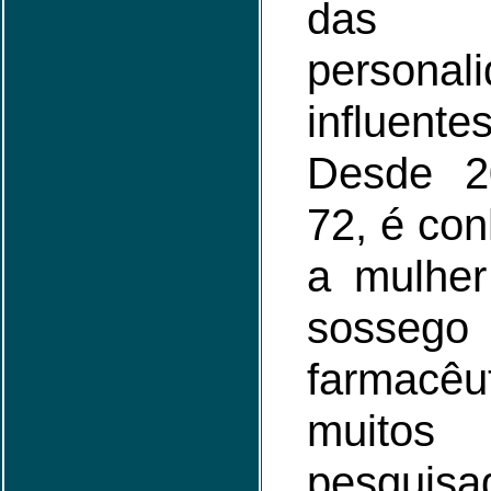
da
personal
influent
Desde 20
72, é co
a mulher
sossego 
farmacê
muitos
pesquis