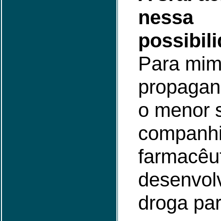
nessa
possibil
Para mim,
propagan
o menor 
companh
farmacêu
desenvol
droga pa