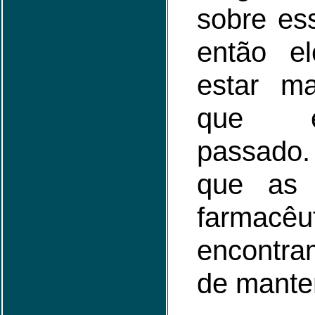
sobre ess
então e
estar ma
que 
passado.
que as 
farmacêu
encontra
de manter