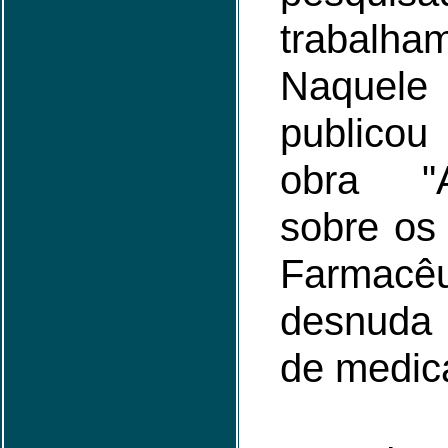
trabalh
Naquel
publicou
obra "
sobre os 
Farmacêu
desnuda
de medic