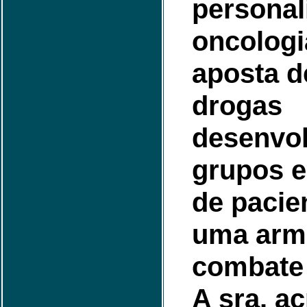
personal
oncologi
aposta d
drogas
desenvol
grupos e
de pacie
uma arma
combate 
A sra. ac