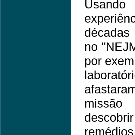
Usa
experiên
décadas 
no "NEJM"
por exem
labora
afasta
missão 
descobri
remédios