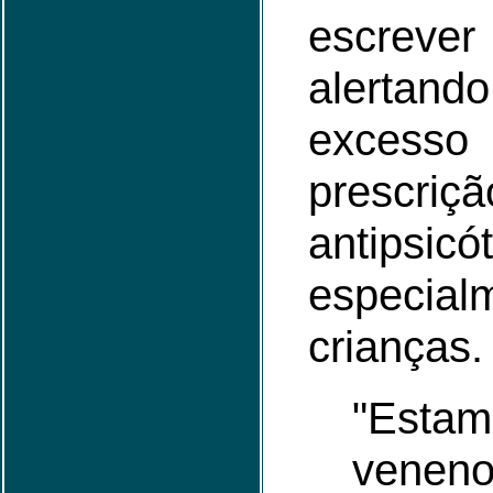
escrev
alertan
exce
prescriç
antipsicót
especial
crianças.
"Esta
venen