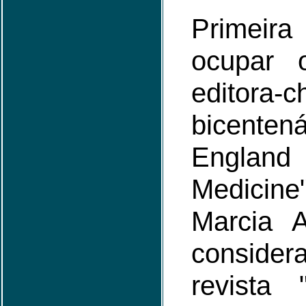
Primeir
ocupar 
editor
bicente
England
Medicine
Marcia A
consid
revista