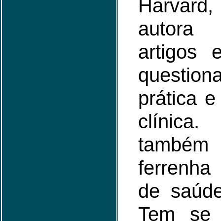
Harvard
autora
artigos 
questiona
prática e
clínica
também 
ferrenha
de saúde
Tem se 