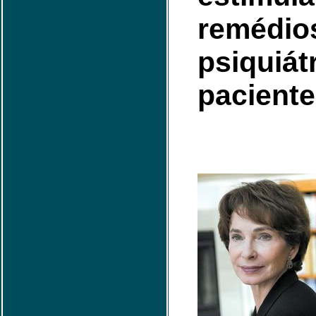
remédio
psiquiát
paciente