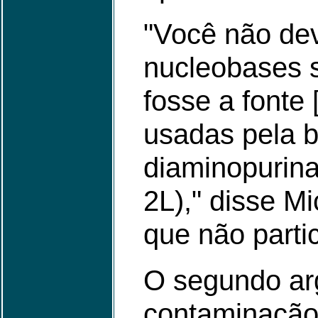
"Você não dev
nucleobases s
fosse a fonte
usadas pela b
diaminopurina
2L)," disse M
que não parti
O segundo ar
contaminação 