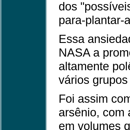
dos "possívei
para-plantar-a
Essa ansiedad
NASA a promov
altamente po
vários grupos
Foi assim com
arsênio, com 
em volumes q