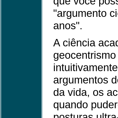
que você pos
"argumento ci
anos".
A ciência ac
geocentrismo
intuitivamen
argumentos d
da vida, os a
quando puder
posturas ultr