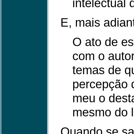
intelectual
E, mais adiant
O ato de es
com o autor
temas de qu
percepção d
meu o desta
mesmo do le
Quando se sab