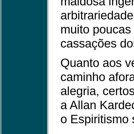
maldosa inge
arbitrariedad
muito poucas 
cassações dos
Quanto aos ve
caminho afora
alegria, cert
a Allan Kard
o Espiritismo