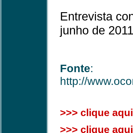
Entrevista c
junho de 201
Fonte
:
http://www.oco
>>> clique aqui
>>> clique aqui 