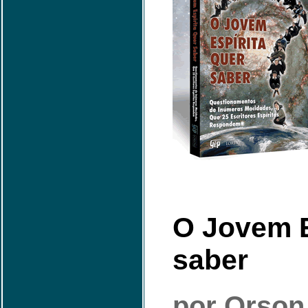
O Jovem E
saber
por Orson