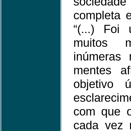
socieda
completa e
“(...) Fo
muitos
inúmeras 
mentes af
objetivo 
esclareci
com que o
cada vez 