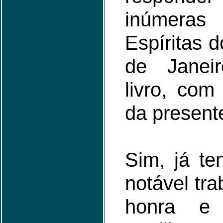
inúmera
Espíritas 
de Janei
livro, com
da present
Sim, já t
notável tra
honra e 