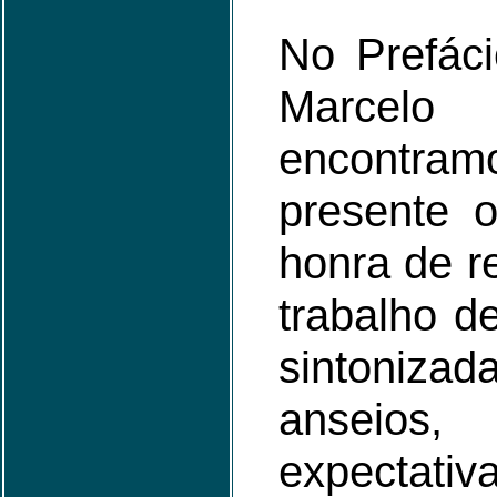
No Prefáci
Marcel
encontra
presente o
honra de re
trabalho d
sintoni
anseios
expectati