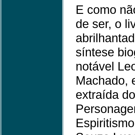
E como não
de ser, o li
abrilhanta
síntese bio
notável Le
Machado, 
extraída do
Personage
Espiritismo