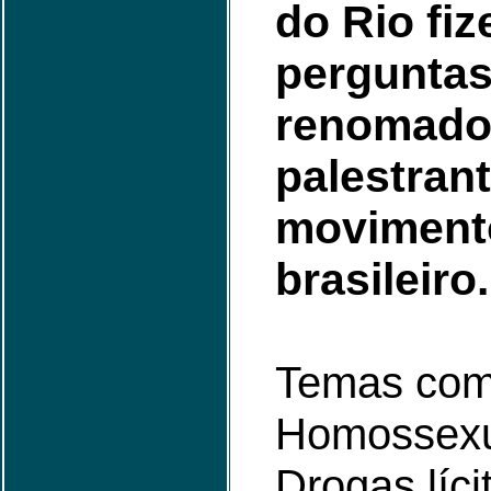
do Rio fi
perguntas
renomados
palestran
movimento
brasileiro.
Temas com
Homossexu
Drogas lícit