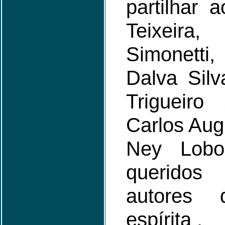
partilhar 
Teixei
Simonetti,
Dalva Sil
Trigueiro
Carlos Aug
Ney Lobo,
queridos
autores 
espírita .