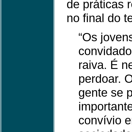
de práticas r
no final do t
“Os joven
convidado
raiva. É n
perdoar. O
gente se 
important
convívio 