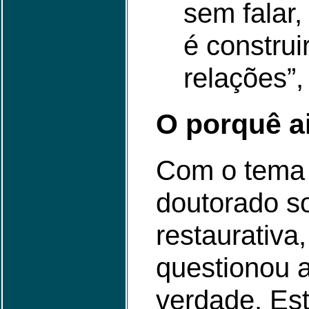
sem falar,
é constru
relações”,
O porquê a
Com o tema 
doutorado so
restaurativa,
questionou a
verdade. Est