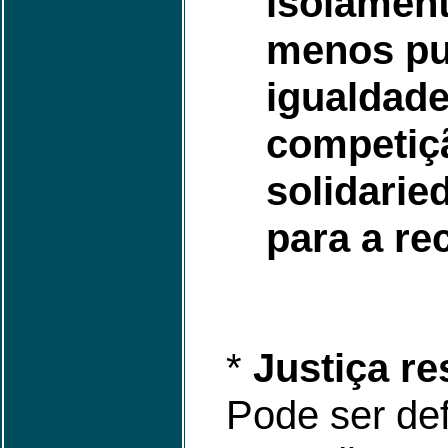
isolament
menos pu
igualdad
competiç
solidarie
para a re
*
Justiça re
Pode ser de