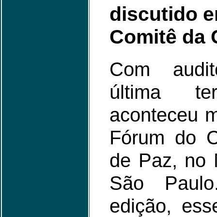
discutido 
Comitê da 
Com audit
última ter
aconteceu m
Fórum do C
de Paz, no 
São Paul
edição, ess