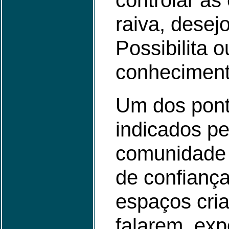
controlar a
raiva, desej
Possibilita o
conheciment
Um dos pont
indicados pe
comunidade 
de confianç
espaços cri
falarem, ex