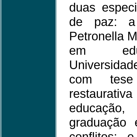
duas especi
de paz: a 
Petronella 
em edu
Universida
com tese 
restaurat
educaçã
graduação
conflitos; 