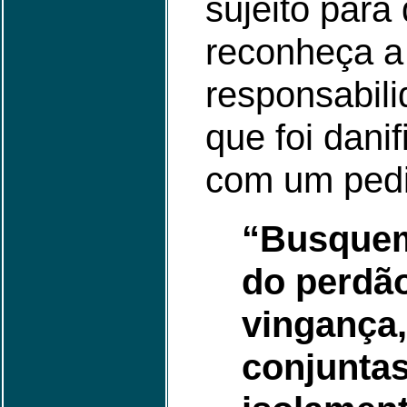
sujeito para
reconheça a
responsabili
que foi dani
com um pedi
“Busque
do perdã
vingança
conjunta