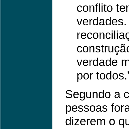
conflito t
verdades.
reconcilia
construçã
verdade m
por todos.
Segundo a ci
pessoas for
dizerem o q