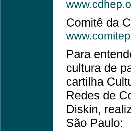
www.cdhep.o
Comitê da C
www.comitepa
Para entend
cultura de p
cartilha Cul
Redes de Co
Diskin, real
São Paulo: