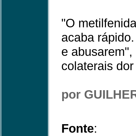
"O metilfenid
acaba rápido.
e abusarem",
colaterais dor
por GUILHE
Fonte
: