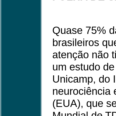
Quase 75% da
brasileiros q
atenção não t
um estudo de 
Unicamp, do I
neurociência 
(EUA), que s
Mundial de TD