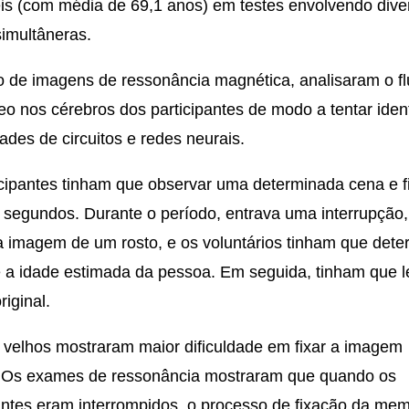
is (com média de 69,1 anos) em testes envolvendo dive
simultâneras.
o de imagens de ressonância magnética, analisaram o f
o nos cérebros dos participantes de modo a tentar ident
dades de circuitos e redes neurais.
cipantes tinham que observar uma determinada cena e fi
 segundos. Durante o período, entrava uma interrupção,
 imagem de um rosto, e os voluntários tinham que dete
e a idade estimada da pessoa. Em seguida, tinham que 
riginal.
 velhos mostraram maior dificuldade em fixar a imagem
l. Os exames de ressonância mostraram que quando os
antes eram interrompidos, o processo de fixação da mem