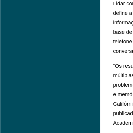
Lidar co
define 
informa
base de
telefone
convers
“Os res
múltipl
problem
e memór
Califórn
publicad
Academy