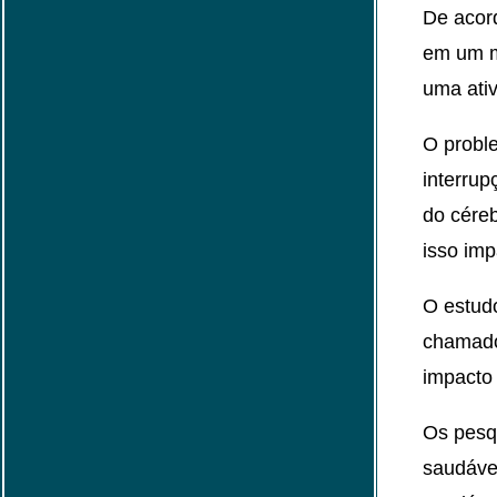
De acord
em um m
uma ativ
O probl
interrup
do céreb
isso imp
O estud
chamado
impacto 
Os pesq
saudáve