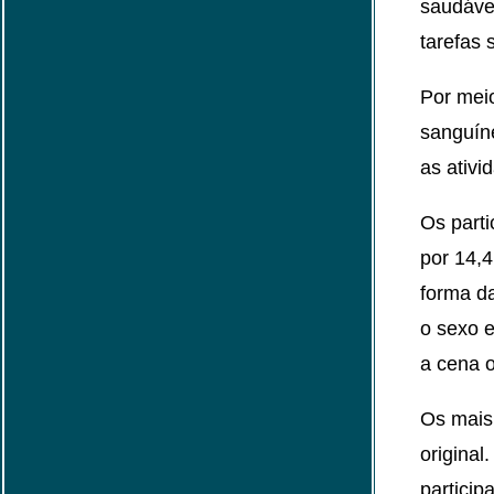
saudáve
tarefas 
Por mei
sanguíne
as ativi
Os parti
por 14,4
forma da
o sexo 
a cena o
Os mais
origina
particip