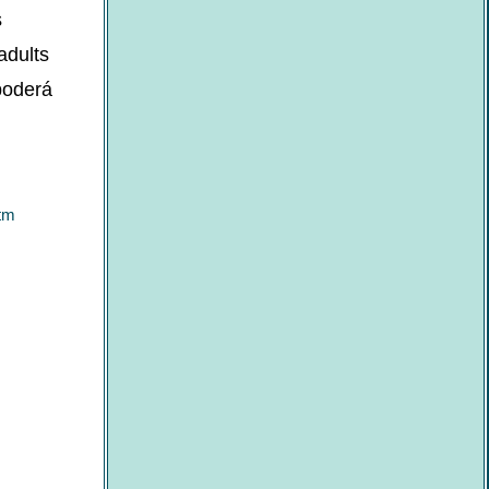
s
adults
poderá
htm