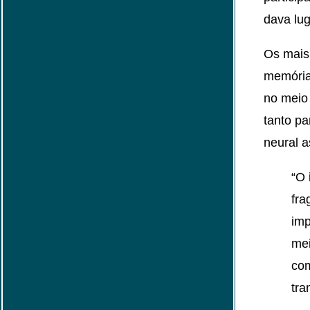
dava lug
Os mais
memória
no meio 
tanto pa
neural a
“O 
fra
imp
mei
com
tra