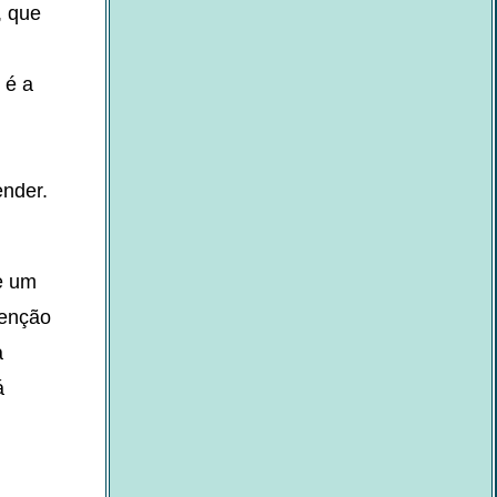
, que
 é a
ender.
e um
tenção
a
á