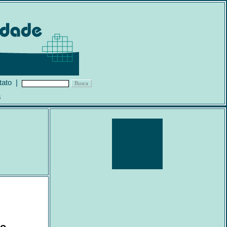
tato
|
s