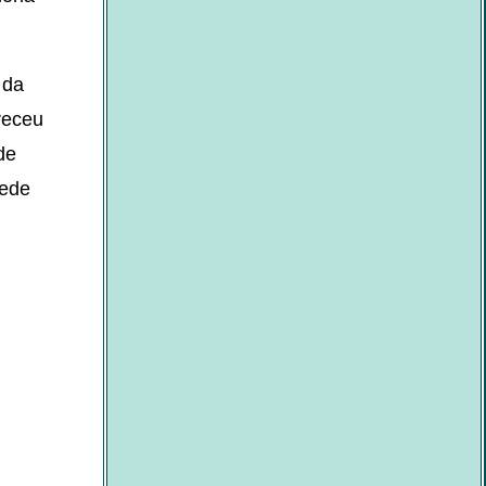
 da
receu
de
rede