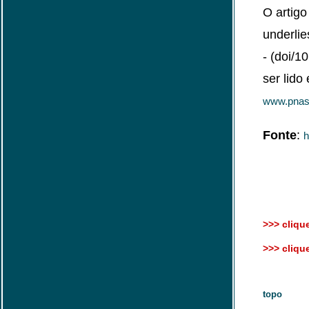
O artigo
underlie
- (doi/
ser lid
www.pnas.
Fonte
:
h
>>> clique
>>> clique
topo