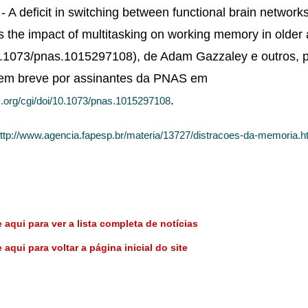
 - A deficit in switching between functional brain network
s the impact of multitasking on working memory in older 
10.1073/pnas.1015297108), de Adam Gazzaley e outros, 
o em breve por assinantes da PNAS em
.
org/cgi/doi/10.1073/pnas.1015297108
ttp://www.agencia.fapesp.br/materia/13727/distracoes-da-memoria.
 aqui para ver a lista completa de notícias
 aqui para voltar a página inicial do site