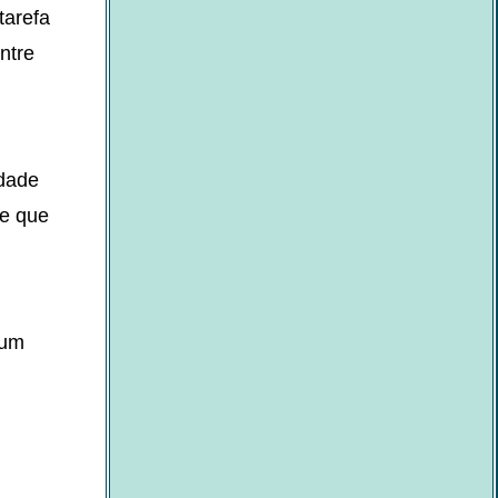
tarefa
ntre
idade
 e que
 um