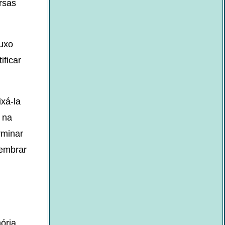
rsas
luxo
ificar
xá-la
 na
rminar
lembrar
ória