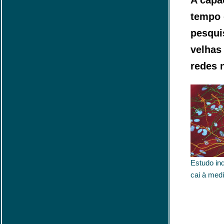
A capa
tempo 
pesqui
velhas
redes 
Estudo in
cai à med