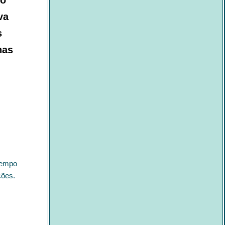
mo
va
s
nas
tempo
ções.