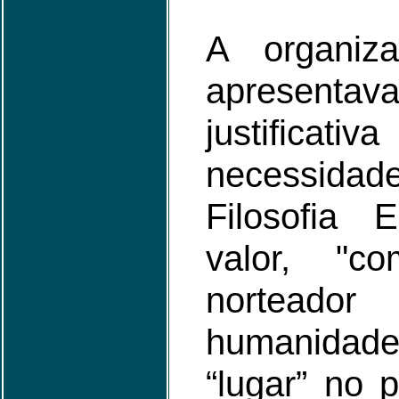
A organiz
aprese
justifica
necessidad
Filosofia 
valor, "
norteador
humanid
“lugar” no 