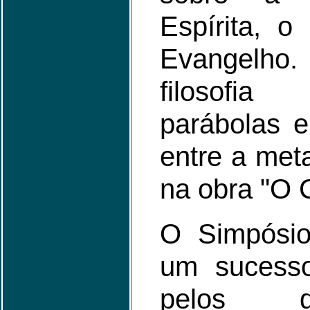
Espírita, o
Evangelho. 
filosofi
parábolas 
entre a meta
na obra "O 
O Simpósio
um sucesso
pelos d