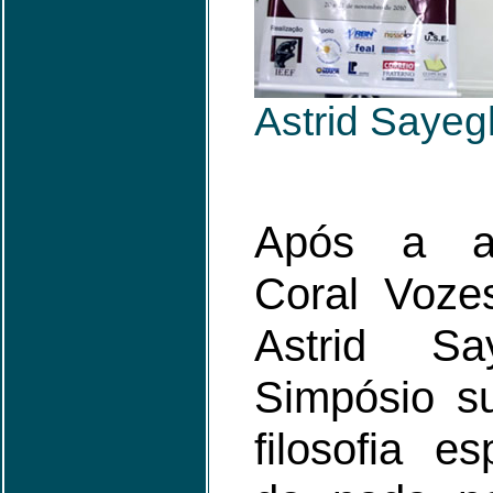
Astrid Sayeg
Após a ap
Coral Voze
Astrid S
Simpósio s
filosofia e