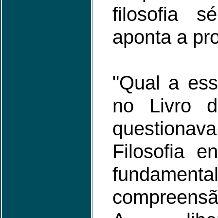
filosofia s
aponta a pr
"Qual a ess
no Livro d
questionava
Filosofia e
fundame
compreensão