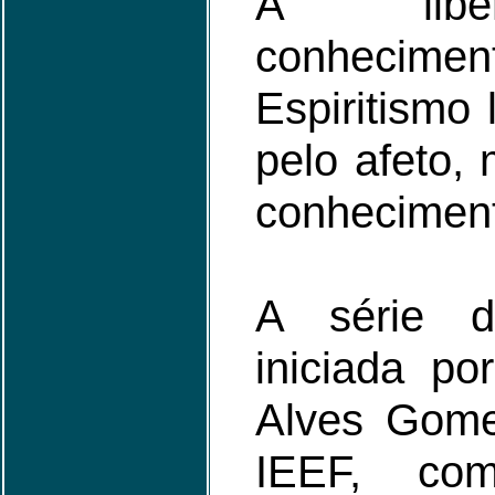
A liber
conheciment
Espiritismo 
pelo afeto,
conheciment
A série d
iniciada po
Alves Gome
IEEF, c