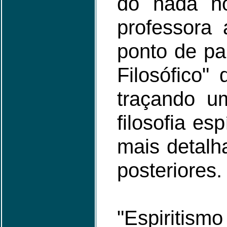
do nada n
professora
ponto de pa
Filosófico"
traçando um
filosofia esp
mais detalh
posteriores.
"Espiritism