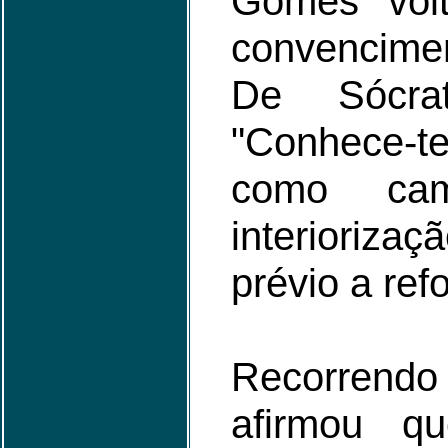
Gomes vol
convencime
De Sócra
"Conhece-
como ca
interioriza
prévio a ref
Recorrendo 
afirmou q