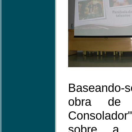
Baseando-
obra de
Consolador"
sobre a t