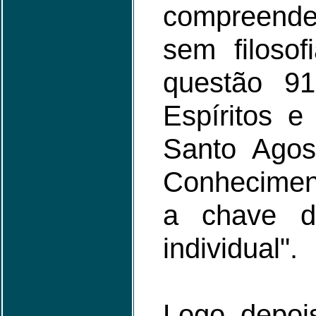
compreende
sem filosof
questão 9
Espíritos e
Santo Agos
Conhecimen
a chave d
individual".
Logo depoi