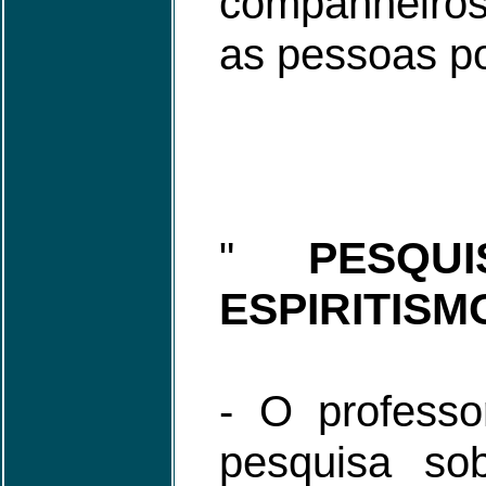
companheiros
as pessoas p
PESQU
"
ESPIRITISM
- O professo
pesquisa so