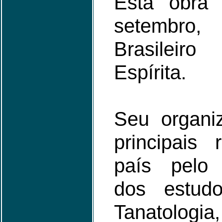
Esta obra 
setembro,
Brasileir
Espírita.
Seu organi
principais
país pelo 
dos estud
Tanatolo