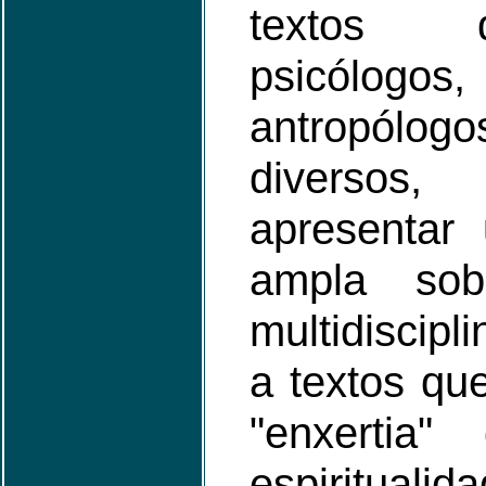
textos 
psicólogo
antropólog
diversos
apresentar
ampla sob
multidiscip
a textos q
"enxertia
espiritualid