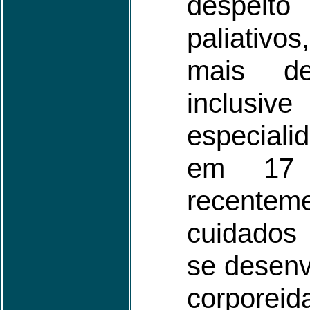
despeito
paliativos
mais d
inclu
especial
em 17 
recente
cuidados
se desenv
corporeid