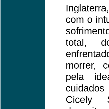
Inglater
com o intu
sofrime
total, d
enfrenta
morrer, c
pela ide
cuidados
Cicely 