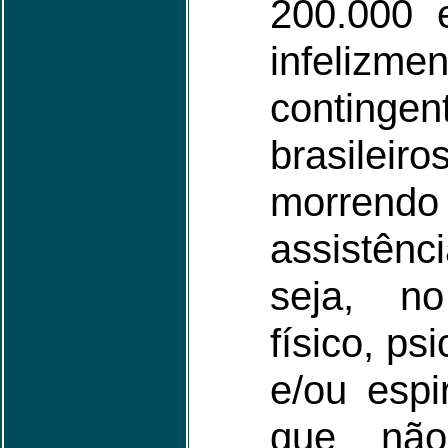
200.000 
infelizm
conting
brasil
morren
assistên
seja, no
físico, ps
e/ou espi
que não