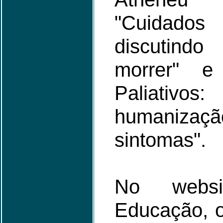
"Cuidado
discutind
morrer" e
Paliativo
humanizaçã
sintomas".
No webs
Educação, 