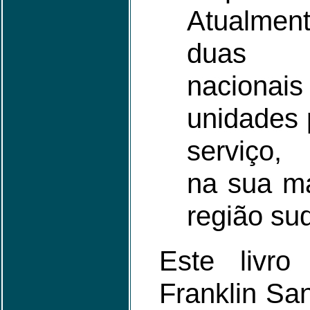
Atualme
duas a
naciona
unidades 
serviço,
na sua ma
região su
Este livro
Franklin Sa