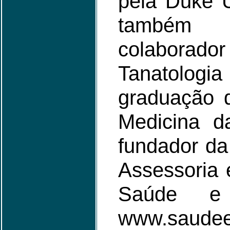
pela Duke U
também 
colaborador
Tanatolo
graduação 
Medicina d
fundador d
Assessoria 
Saúde e
www.saudee