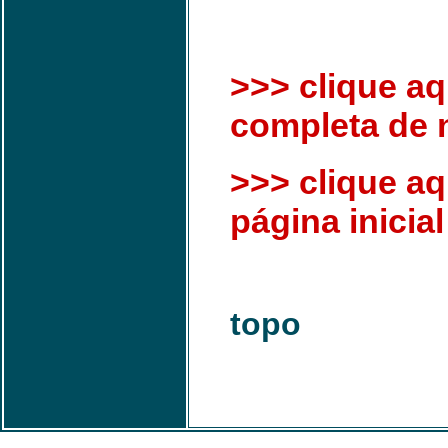
>>> clique aqu
completa de n
>>> clique aq
página inicial
topo