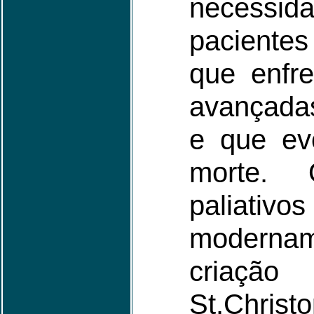
necess
paciente
que enfr
avançada
e que ev
morte. 
paliat
moderna
criação
St.Chris