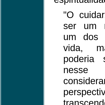
"O cuidar
ser um r
um dos p
vida, 
poderia 
nesse 
consider
persp
transcen