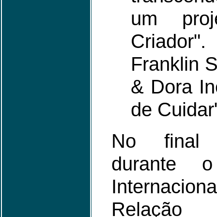
um pro
Criador".
Franklin 
& Dora Inc
de Cuidar"
No final
durante 
Internacio
Relação M