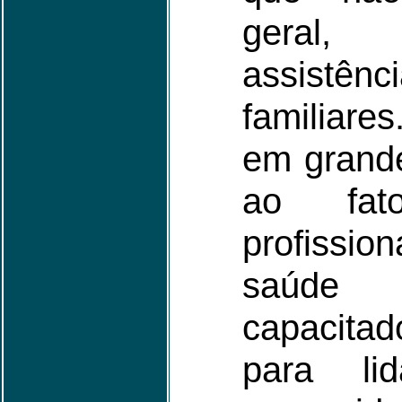
geral,
assistên
familiare
em grande
ao fa
profissio
saúde 
capacita
para l