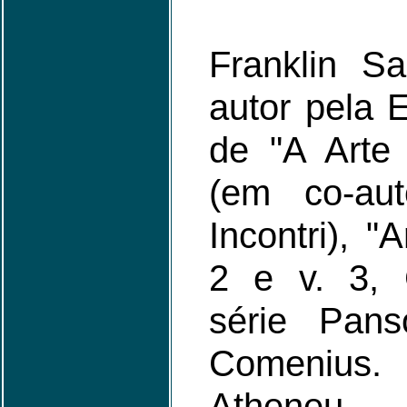
Franklin S
autor pela 
de "A Arte
(em co-au
Incontri), "
2 e v. 3, 
série Pans
Comenius.
Atheneu