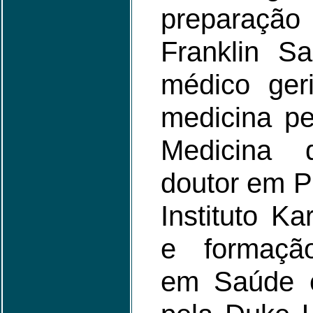
preparação
Franklin S
médico ger
medicina p
Medicina
doutor em Ps
Instituto Ka
e formaçã
em Saúde e