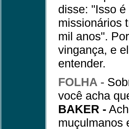
disse: "Isso é
missionários 
mil anos". Po
vingança, e 
entender.
FOLHA -
Sobr
você acha qu
BAKER -
Acho
muçulmanos es