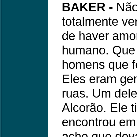
BAKER -
Não 
totalmente ve
de haver amor
humano. Que 
homens que f
Eles eram gen
ruas. Um del
Alcorão. Ele 
encontrou em 
acho que dev