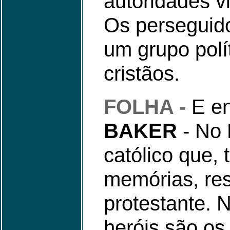
autoridades v
Os perseguid
um grupo polí
cristãos.
FOLHA -
E en
BAKER
- No 
católico que, 
memórias, res
protestante. 
heróis são os