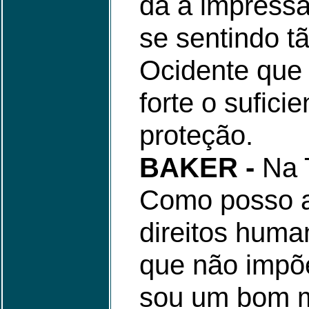
dá a impress
se sentindo t
Ocidente que
forte o sufici
proteção.
BAKER -
Na T
Como posso a
direitos hum
que não impõe
sou um bom m