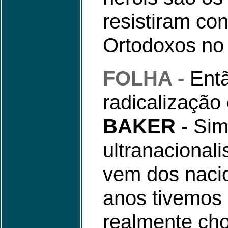
resistiram co
Ortodoxos no 
FOLHA -
Entã
radicalização
BAKER -
Sim.
ultranacionali
vem dos nacio
anos tivemos 
realmente ch