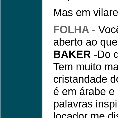
Mas em vilare
FOLHA -
Voc
aberto ao qu
BAKER
-Do q
Tem muito mai
cristandade d
é em árabe e 
palavras insp
locador me di