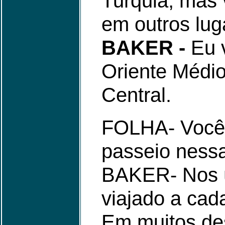
Turquia, mas 
em outros lug
BAKER -
Eu v
Oriente Médio
Central.
FOLHA- Você 
passeio nessa
BAKER- Nos ú
viajado a cad
Em muitos des