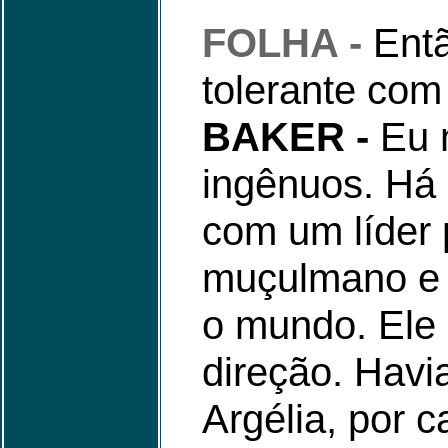
FOLHA -
Entã
tolerante com 
BAKER -
Eu n
ingênuos. Há
com um líder
muçulmano e s
o mundo. Ele
direção. Havi
Argélia, por 