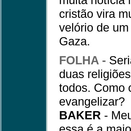
muita notícia
cristão vira 
velório de um 
Gaza.
FOLHA -
Ser
duas religiõe
todos. Como c
evangelizar?
BAKER
- Meu
essa é a mai