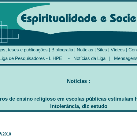
gos, teses e publicações
|
Bibliografia
|
Notícias
|
Sites
|
Vídeos
|
Con
Liga de Pesquisadores - LIHPE
-
Notícias da Liga
|
Mensagen
Notícias
:
ros de ensino religioso em escolas públicas estimulam
intolerância, diz estudo
7/2010