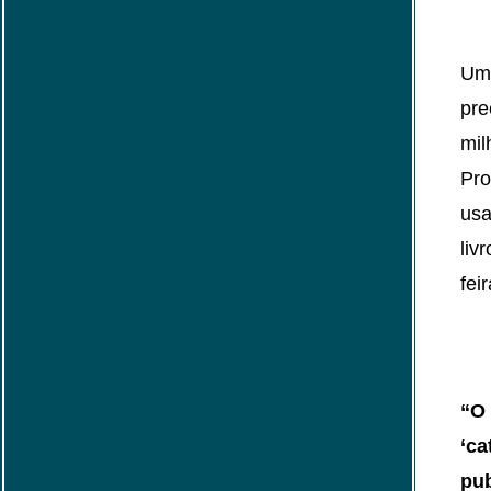
Uma
pre
mil
Pro
usa
liv
fei
“O 
‘ca
pub