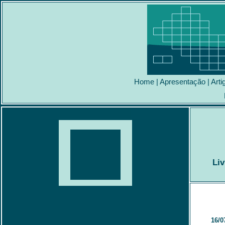
Home
|
Apresentação
|
Arti
Liv
16
/0