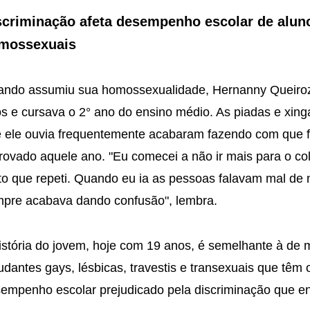
scriminação afeta desempenho escolar de alun
mossexuais
ndo assumiu sua homossexualidade, Hernanny Queiroz
s e cursava o 2° ano do ensino médio. As piadas e xin
 ele ouvia frequentemente acabaram fazendo com que 
rovado aquele ano. "Eu comecei a não ir mais para o colé
to que repeti. Quando eu ia as pessoas falavam mal de
pre acabava dando confusão", lembra.
istória do jovem, hoje com 19 anos, é semelhante à de 
udantes gays, lésbicas, travestis e transexuais que têm 
empenho escolar prejudicado pela discriminação que e