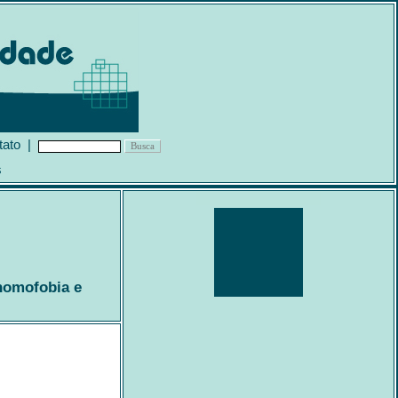
tato
|
s
 homofobia e