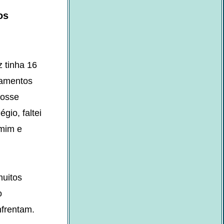
os
 tinha 16
gamentos
fosse
gio, faltei
 mim e
muitos
o
nfrentam.