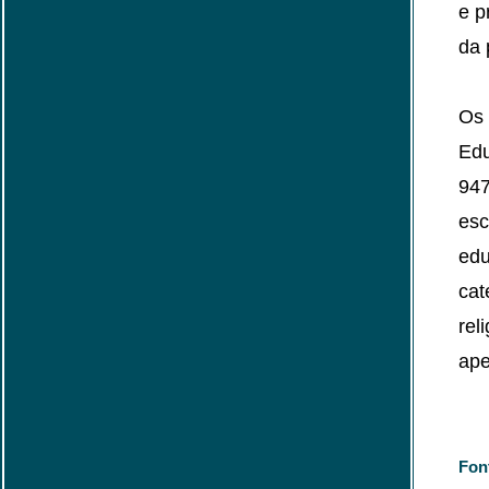
e p
da 
Os 
Edu
947
esc
edu
cat
rel
ape
Fon