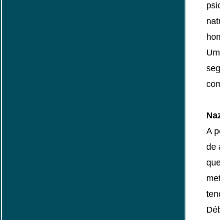
psi
nat
hom
Um 
seg
com
Na
A p
de 
que
met
ten
Déb