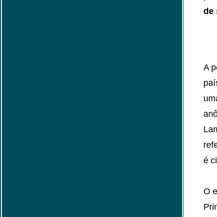
de 
A p
paí
uma
anô
Lam
ref
é c
O e
Pri