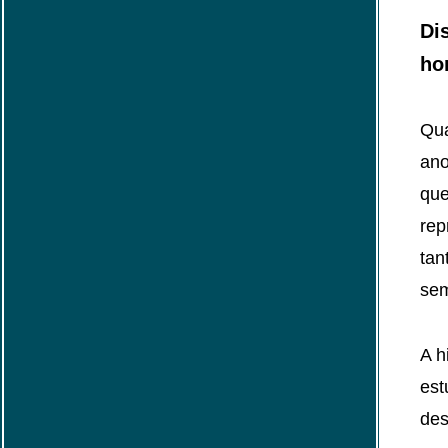
Di
ho
Qua
ano
que
rep
tan
sem
A h
est
des