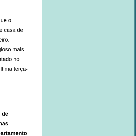
que o
de casa de
iro.
gioso mais
ntado no
ltima terça-
 de
 nas
partamento