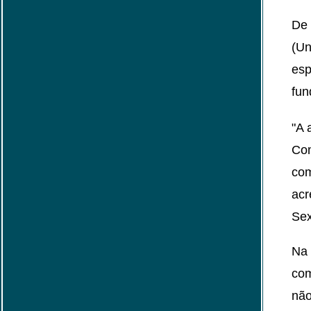
De 
(Un
esp
fun
"A 
Com
com
acr
Sex
Na 
com
não