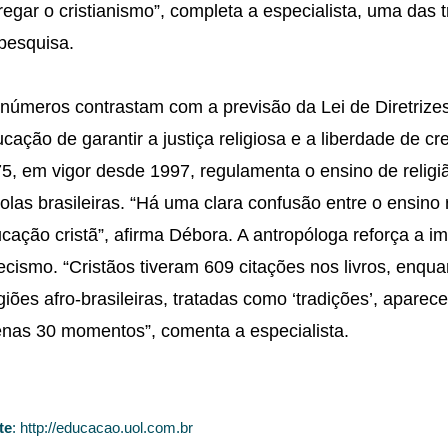
regar o cristianismo”, completa a especialista, uma das 
pesquisa.
números contrastam com a previsão da Lei de Diretrize
cação de garantir a justiça religiosa e a liberdade de cre
5, em vigor desde 1997, regulamenta o ensino de religi
olas brasileiras. “Há uma clara confusão entre o ensino r
cação cristã”, afirma Débora. A antropóloga reforça a i
ecismo. “Cristãos tiveram 609 citações nos livros, enqua
igiões afro-brasileiras, tratadas como ‘tradições’, apare
nas 30 momentos”, comenta a especialista.
te
: http://educacao.uol.com.br