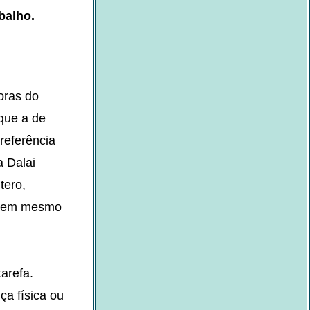
balho.
oras do
que a de
referência
a Dalai
tero,
o nem mesmo
arefa.
ça física ou