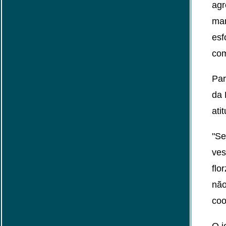
agr
man
esf
com
Par
da 
ati
"Se
ves
flo
não
coo