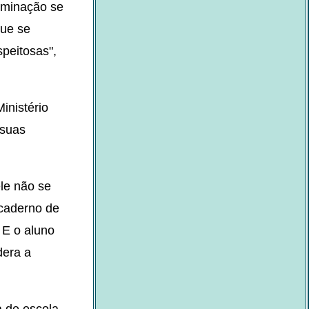
riminação se
que se
peitosas",
inistério
 suas
le não se
 caderno de
 E o aluno
dera a