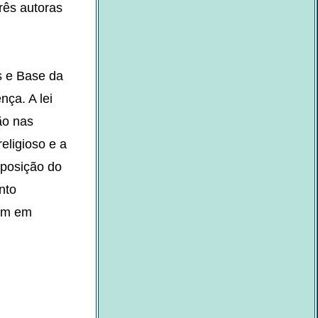
três autoras
s e Base da
nça. A lei
ão nas
eligioso e a
mposição do
nto
cem em