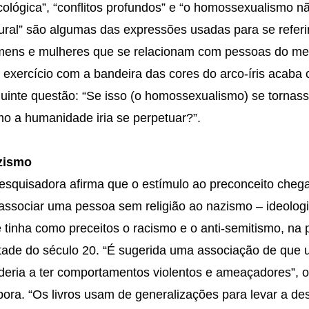
cológica”, “conflitos profundos” e “o homossexualismo n
ural” são algumas das expressões usadas para se referi
ens e mulheres que se relacionam com pessoas do m
exercício com a bandeira das cores do arco-íris acaba
uinte questão: “Se isso (o homossexualismo) se tornass
o a humanidade iria se perpetuar?”.
zismo
esquisadora afirma que o estímulo ao preconceito cheg
associar uma pessoa sem religião ao nazismo – ideolog
 tinha como preceitos o racismo e o anti-semitismo, na 
ade do século 20. “É sugerida uma associação de que 
deria a ter comportamentos violentos e ameaçadores”, 
ora. “Os livros usam de generalizações para levar a d