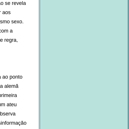
ão se revela
r aos
esmo sexo.
 com a
e regra,
a ao ponto
ia alemã
primeira
um ateu
observa
esinformação