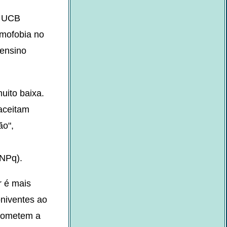
a UCB
omofobia no
 ensino
uito baixa.
aceitam
ão",
CNPq).
r é mais
niventes ao
 cometem a