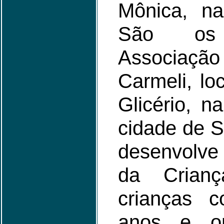
Mônica, na
São os
Associaç
Carmeli, lo
Glicério, n
cidade de 
desenvolve 
da Crian
crianças 
anos e o