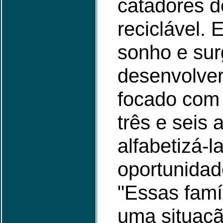
catadores d
reciclável.
sonho e sur
desenvolver
focado com 
três e seis 
alfabetizá-l
oportunidad
"Essas famí
uma situaç