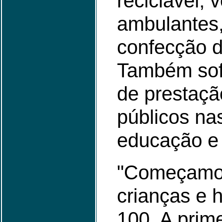
reciclável,
ambulantes,
confecção d
Também sof
de prestaçã
públicos na
educação e 
"Começamo
crianças e 
100. A prim