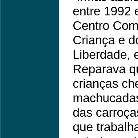
entre 1992 
Centro Comu
Criança e d
Liberdade, 
Reparava q
crianças c
machucadas
das carroça
que trabal