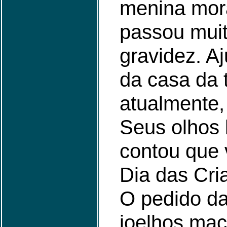
menina mora
passou muit
gravidez. A
da casa da t
atualmente,
Seus olhos 
contou que 
Dia das Cri
O pedido d
joelhos ma