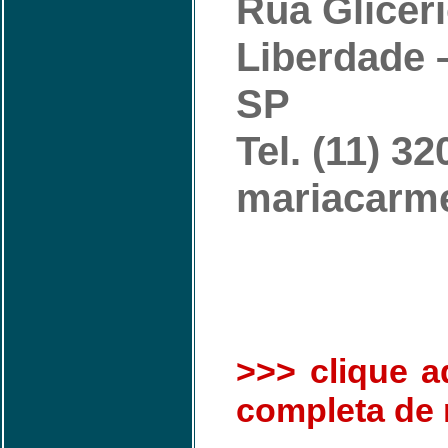
Rua Glicéri
Liberdade 
SP
Tel. (11) 3
mariacarme
>>> clique aq
completa de 