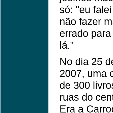
só: "eu fale
não fazer m
errado para 
lá."
No dia 25 d
2007, uma 
de 300 livro
ruas do cen
Era a Carro