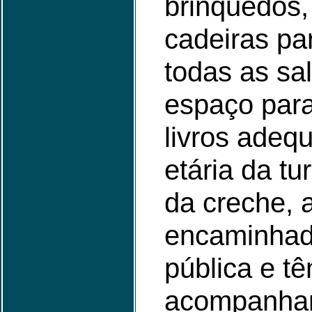
brinquedos
cadeiras pa
todas as s
espaço para
livros adeq
etária da t
da creche, 
encaminhad
pública e t
acompanham