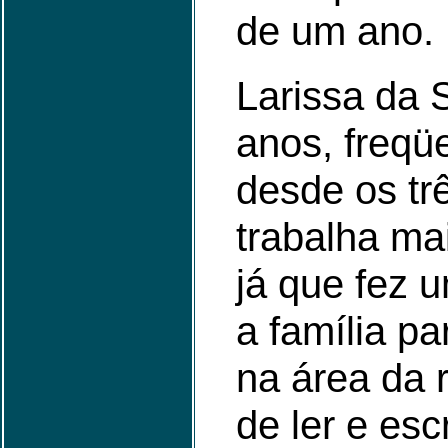
de um ano.
Larissa da S
anos, freqü
desde os tr
trabalha ma
já que fez 
a família p
na área da 
de ler e esc