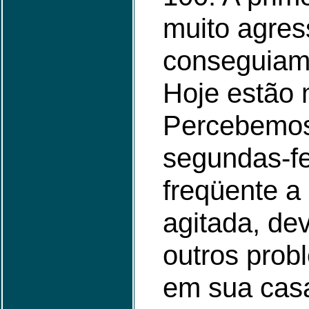
muito agres
conseguiam 
Hoje estão 
Percebemos
segundas-fe
freqüente a
agitada, dev
outros prob
em sua casa