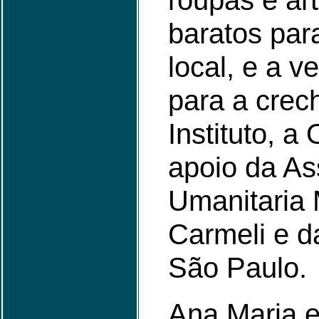
roupas e ar
baratos par
local, e a v
para a crec
Instituto, 
apoio da As
Umanitaria 
Carmeli e d
São Paulo.
Ana Maria e