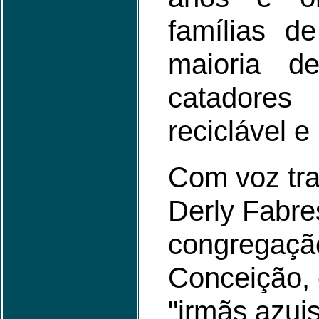
famílias d
maioria d
catadore
reciclável e
Com voz tra
Derly Fabre
congregaçã
Conceição,
"irmãs azui