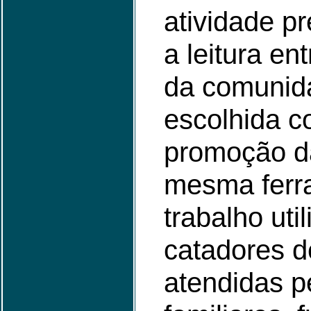
atividade pr
a leitura e
da comunida
escolhida c
promoção da
mesma ferr
trabalho uti
catadores d
atendidas 