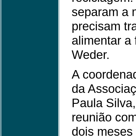
separam a m
precisam tr
alimentar a 
Weder.
A coordena
da Associaç
Paula Silva
reunião com
dois meses 