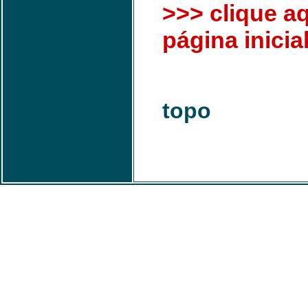
>>> clique aq
página inicial
topo