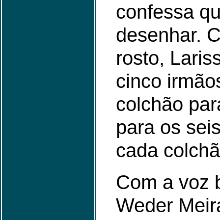
confessa qu
desenhar. C
rosto, Laris
cinco irmão
colchão par
para os seis
cada colchã
Com a voz b
Weder Meira