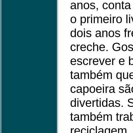
anos, conta
o primeiro l
dois anos f
creche. Gost
escrever e 
também que
capoeira sã
divertidas. 
também tra
reciclagem.