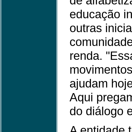
de alfabetiz
educação inf
outras inici
comunidade
renda. "Es
movimentos
ajudam hoje
Aqui pregam
do diálogo 
A entidade