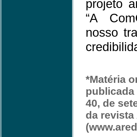
projeto a
“A ComC
nosso tr
credibilid
*Matéria o
publicada 
40, de set
da revist
(www.arede