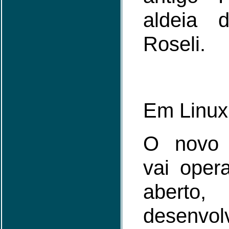
aldeia d
Roseli.
Em Linux
O novo 
vai oper
aberto,
desenvo