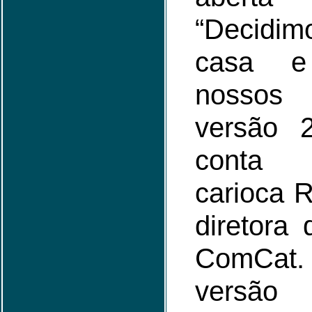
“Decidi
casa e 
nossos 
versão 2
conta 
carioca R
diretora
ComCat
versão 