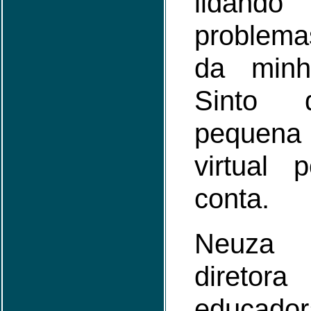
lida
problem
da minh
Sinto 
pequena 
virtual 
conta.
Neuza N
diretora
educado