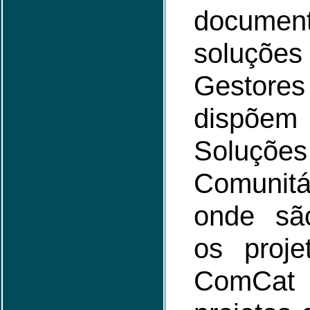
docum
soluçõ
Gestores
dispõem
Soluções
Comunit
onde sã
os proje
ComCat 