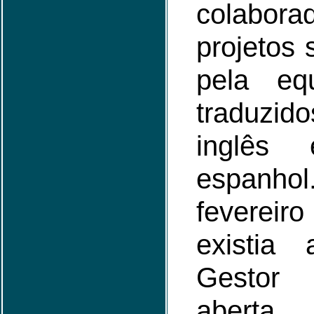
colabor
projetos 
pela eq
traduzi
inglês
espan
fevereir
existia
Gestor 
aberta