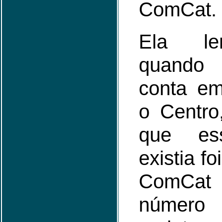
ComCat.
Ela le
quando
conta e
o Centro
que ess
existia fo
ComCa
númer