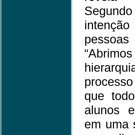
Segun
intençã
pessoas
“Abrim
hiera
processo 
que tod
alunos e
em uma 