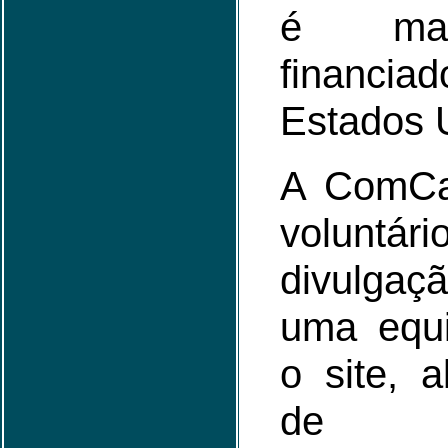
é man
financi
Estados 
A ComCa
volunt
divulgaçã
uma equi
o site, 
de