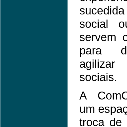
sucedi
social o
servem 
para d
agiliza
sociais.
A ComCa
um espaço
troca de 