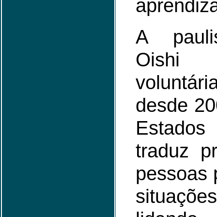
aprendiza
A pauli
Oishi 
voluntár
desde 20
Estado
traduz pr
pessoas 
situaçõ