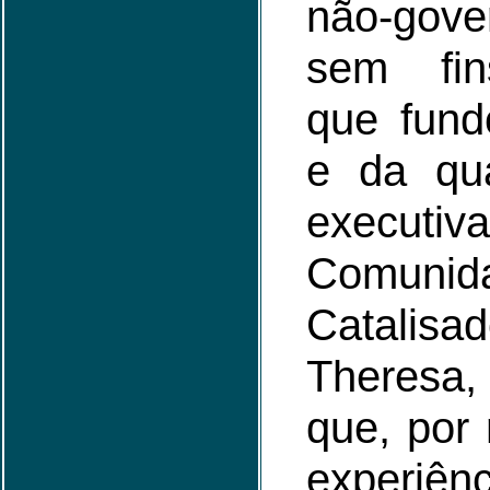
não-gove
sem fin
que fun
e da qua
executiva
Comunid
Catalisa
Theresa,
que, por
experi