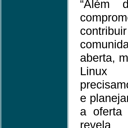
“Além d
compro
contri
comunid
aberta, 
Linux
precisam
e planej
a oferta
revela