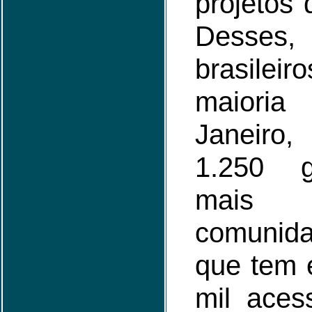
projetos 
Desses
brasil
maioria
Janeiro
1.250 g
mais
comunida
que tem 
mil aces