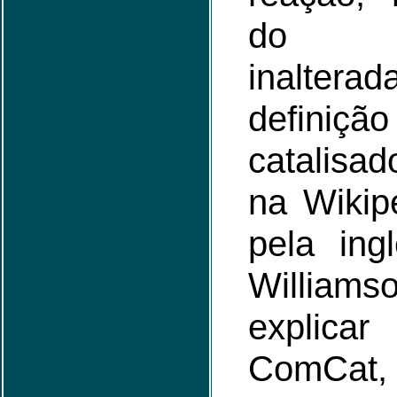
do p
inaltera
definiçã
catalisad
na Wikip
pela ing
Willia
explica
ComCat,