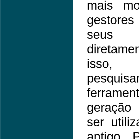
mais mo
gestore
seus 
diretam
isso,
pesquisa
ferramen
geração
ser util
antigo