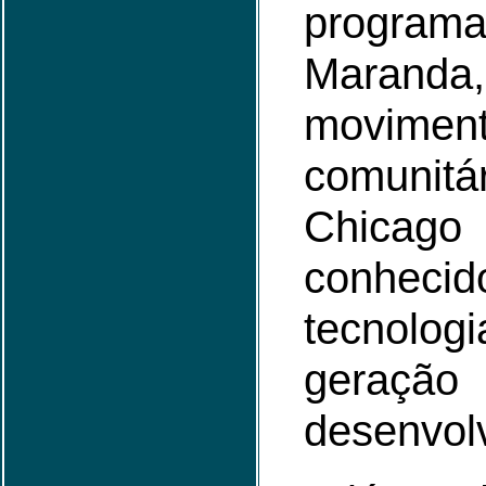
program
Maranda,
movimen
comuni
Chicag
conhecid
tecnolog
geração
desenvol