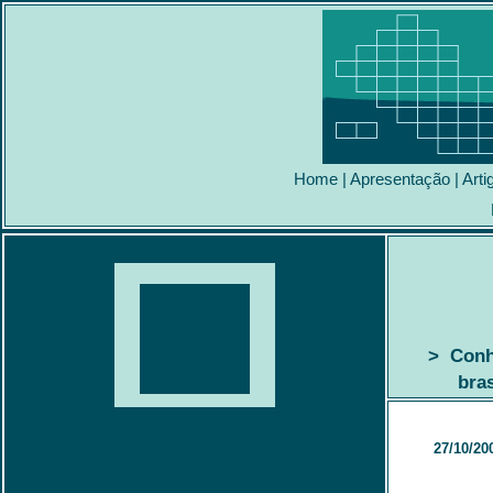
Home
|
Apresentação
|
Arti
> Conhe
bra
27/10/20