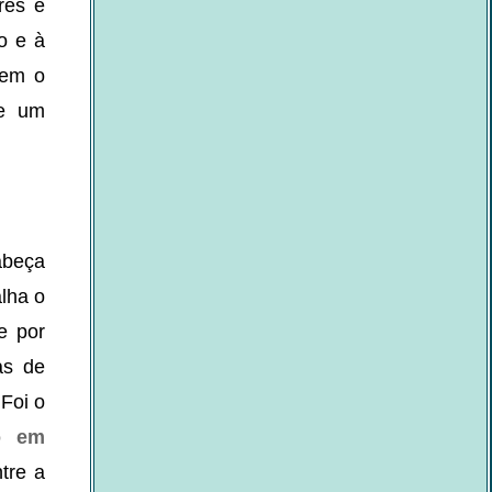
res e
o e à
rem o
de um
abeça
lha o
e por
as de
Foi o
o em
tre a