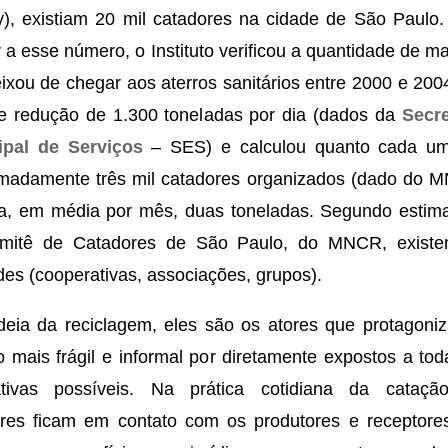
y), existiam 20 mil catadores na cidade de São Paulo.
 a esse número, o Instituto verificou a quantidade de ma
ixou de chegar aos aterros sanitários entre 2000 e 200
de redução de 1.300 toneladas por dia (dados da
Secre
ipal de Serviços
– SES) e calculou quanto cada u
madamente três mil catadores organizados (dado do 
a, em média por mês, duas toneladas. Segundo estima
mitê de Catadores de São Paulo, do MNCR, exist
des (cooperativas, associações, grupos).
eia da reciclagem, eles são os atores que protagoni
o mais frágil e informal por diretamente expostos a tod
nativas possíveis. Na prática cotidiana da cataçã
res ficam em contato com os produtores e receptore