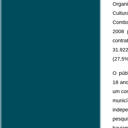
Organ
Cultu
Comba
2008 
contr
31.922
(27,5%
O públ
18 ano
um con
munic
indep
pesqui