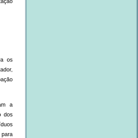
tação
ra os
tador,
pação
ram a
o dos
íduos
 para