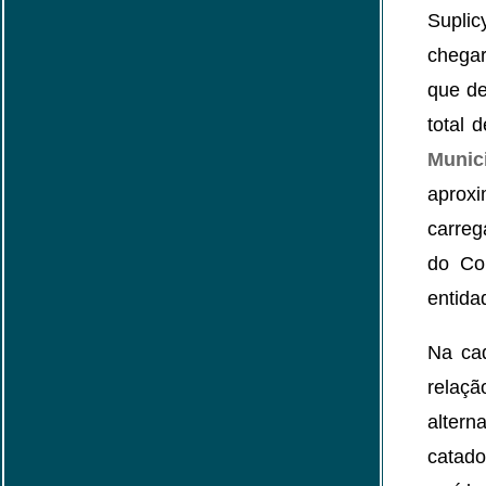
Suplic
chegar
que de
total 
Munic
aproxi
carreg
do Co
entida
Na cad
relaçã
alter
catado