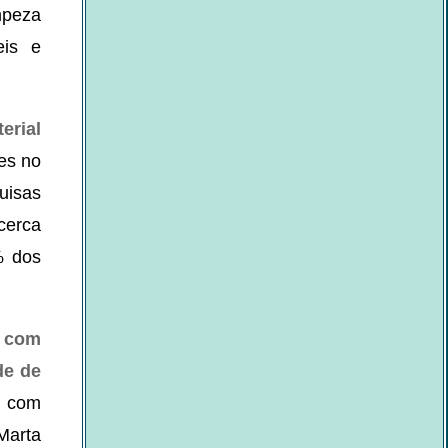
mpeza
eis e
erial
es no
uisas
cerca
% dos
a com
de de
o com
Marta