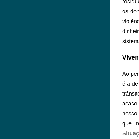
resídu
os don
violên
dinhe
sistem
Viven
Ao pe
é a de
trânsi
acaso
nosso 
que 
Situa