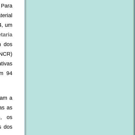
 Para
terial
4, um
taria
m dos
MNCR)
tivas
em 94
zam a
as as
o, os
s dos