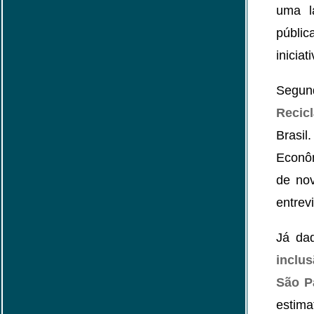
uma l
públi
inicia
Segu
Recic
Brasi
Econôm
de no
entrev
Já dad
inclu
São P
estim