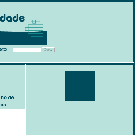
tato
|
s
lho de
tos