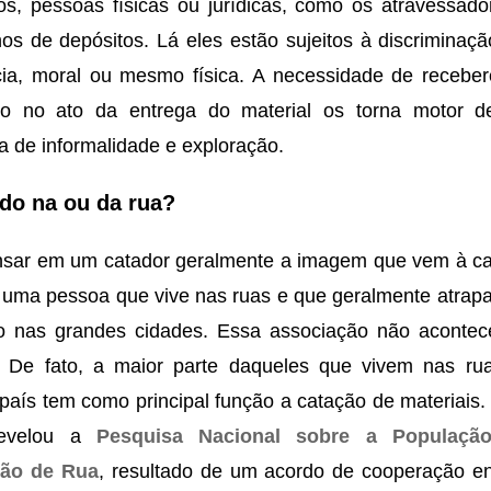
os, pessoas físicas ou jurídicas, como os atravessado
os de depósitos. Lá eles estão sujeitos à discriminaçã
cia, moral ou mesmo física. A necessidade de recebe
iro no ato da entrega do material os torna motor 
a de informalidade e exploração.
do na ou da rua?
nsar em um catador geralmente a imagem que vem à c
 uma pessoa que vive nas ruas e que geralmente atrapa
to nas grandes cidades. Essa associação não acontec
. De fato, a maior parte daqueles que vivem nas ru
país tem como principal função a catação de materiais. 
revelou a
Pesquisa Nacional sobre a Populaçã
ção de Rua
, resultado de um acordo de cooperação en