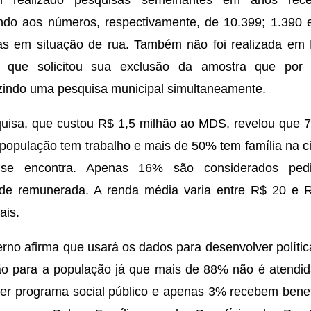
m realizado pesquisas semelhantes em anos rece
do aos números, respectivamente, de 10.399; 1.390 
s em situação de rua. Também não foi realizada em 
e que solicitou sua exclusão da amostra que por 
indo uma pesquisa municipal simultaneamente.
uisa, que custou R$ 1,5 milhão ao MDS, revelou que 
população tem trabalho e mais de 50% tem família na c
se encontra. Apenas 16% são considerados pedi
ade remunerada. A renda média varia entre R$ 20 e 
ais.
rno afirma que usará os dados para desenvolver polític
ão para a população já que mais de 88% não é atendid
er programa social público e apenas 3% recebem benef