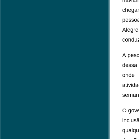
havia
chegan
pessoa
Alegr
conduz
A pesq
dessa 
onde 
ativid
seman
O gove
inclus
qualqu