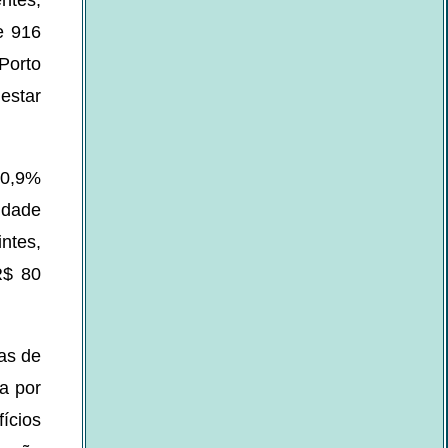
ntes,
e 916
Porto
estar
70,9%
idade
ntes,
R$ 80
as de
a por
ícios