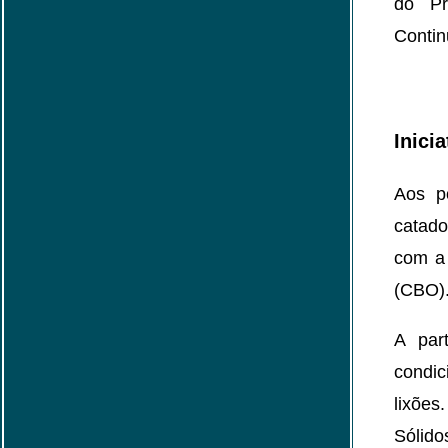
do Pr
Contin
Inici
Aos p
catado
com a 
(CBO)
A par
condic
lixões
Sólido