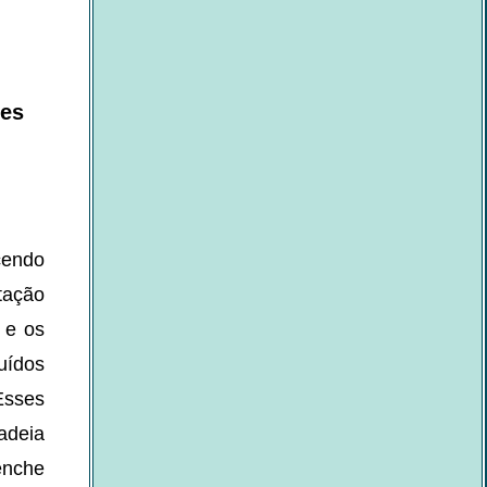
res
cendo
tação
 e os
uídos
Esses
adeia
enche