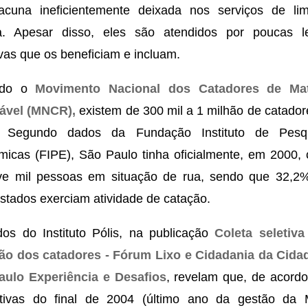
acuna ineficientemente deixada nos serviços de li
ca. Apesar disso, eles são atendidos por poucas l
tivas que os beneficiam e incluam.
ndo o
Movimento Nacional dos Catadores de Mat
lável (MNCR),
existem de 300 mil a 1 milhão de catador
l. Segundo dados da Fundação Instituto de Pesq
icas (FIPE), São Paulo tinha oficialmente, em 2000, 
ve mil pessoas em situação de rua, sendo que 32,2
istados exerciam atividade de catação.
os do Instituto Pólis, na publicação
Coleta seletiv
são dos catadores - Fórum Lixo e Cidadania da Cida
aulo Experiência e Desafios
, revelam que, de acord
ativas do final de 2004 (último ano da gestão da 