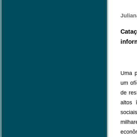
Julia
Cataç
infor
Uma pa
um ofí
de res
altos
sociai
milha
econôm