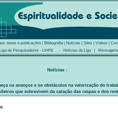
gos, teses e publicações
|
Bibliografia
|
Notícias
|
Sites
|
Vídeos
|
Con
Liga de Pesquisadores - LIHPE
-
Notícias da Liga
|
Mensagen
Notícias
:
ça os avanços e os obstáculos na valorização do traba
sileiros que sobrevivem da catação das raspas e dos res
08