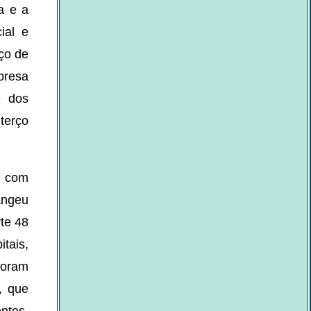
a e a
ial e
ço de
presa
e dos
terço
s com
angeu
rte 48
tais,
foram
, que