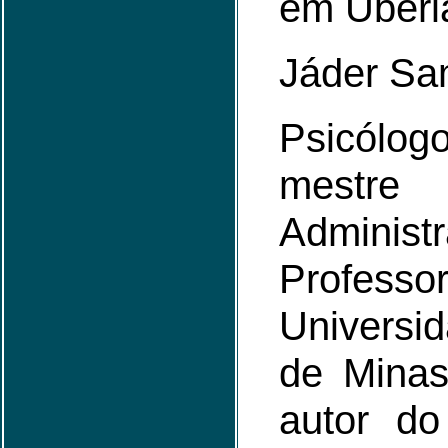
em Uberl
Jáder Sa
Psicólo
mes
Administ
Profe
Universi
de Minas
autor do