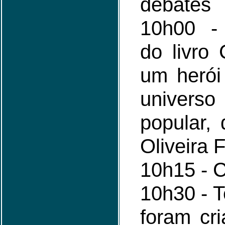
debates
10h00 -
do livro 
um herói 
univers
popular,
Oliveira 
10h15 - C
10h30 - 
foram cr