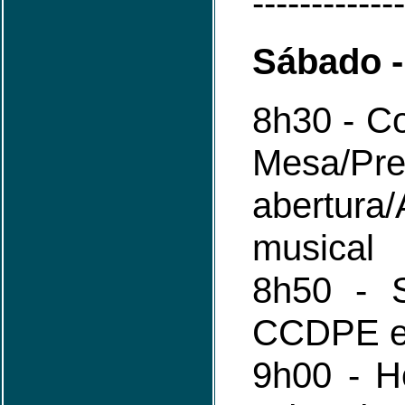
-------------
Sábado -
8h30 - C
Mesa/
abertura
musical
8h50 - 
CCDPE e
9h00 - 