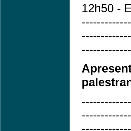
12h50 - 
-------------
-------------
-------------
Aprese
palestra
-------------
-------------
-------------