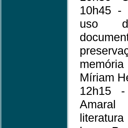
10h45 - 
uso d
docum
prese
memória
Míriam H
12h15 -
Amaral
literatur