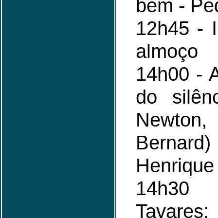
bem - Pe
12h45 - I
almoço
14h00 - 
do silên
Newto
Bernar
Henrique
14h30
Tavare