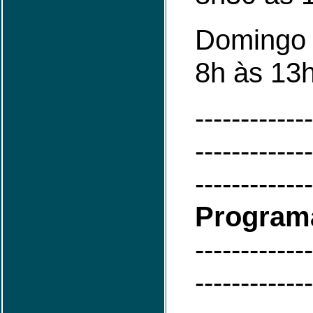
Domingo 
8h às 13
-------------
-------------
-------------
Program
-------------
-------------