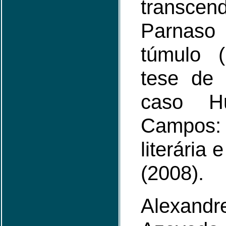
transc
Parnas
túmulo 
tese de
caso H
Campos
literária
(2008).
Alexan