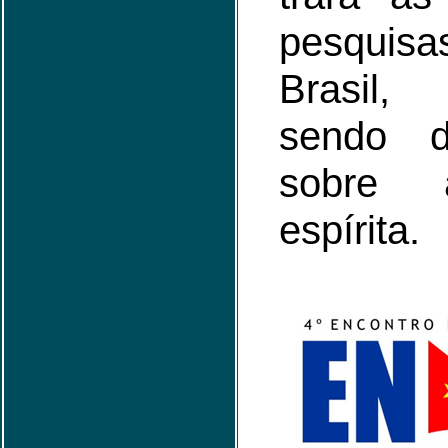
pesquis
Brasil,
sendo d
sobre 
espírita.