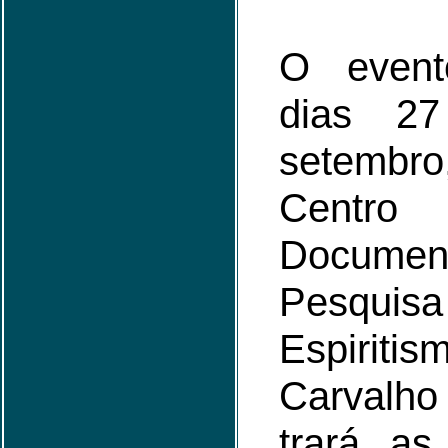
O event
dias 2
setembro
Centro 
Docum
Pesq
Espiriti
Carvalh
trará a