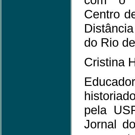
com o 
Centro d
Distânc
do Rio de
Cristina 
Educador
historia
pela USP
Jornal 