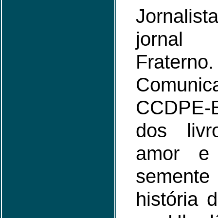
Jornalist
jorna
Fraterno
Comun
CCDPE-E
dos liv
amor e T
semente
história 