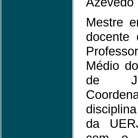
Azevedo
Mestre 
docente
Professo
Médio do
de Ja
Coord
disciplin
da UERJ