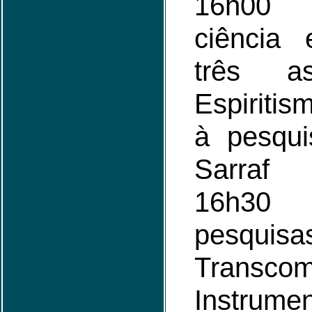
16h00 -
ciência
três a
Espiriti
à pesqui
Sarraf
16h30
pesqu
Transcom
Instrume