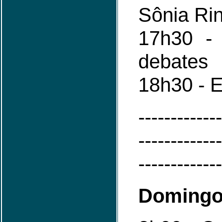
Sônia Rin
17h30 -
debates
18h30 - 
-------------
-------------
-------------
Domingo 