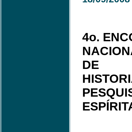
4o. EN
NACION
DE
HISTOR
PESQUI
ESPÍRIT