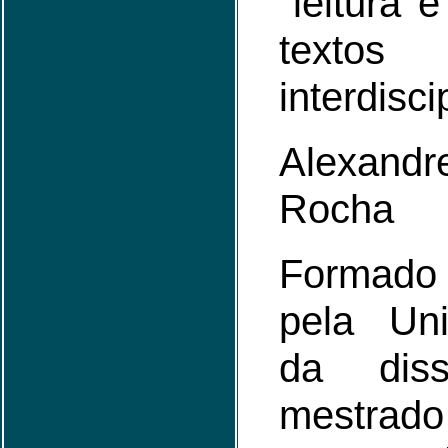
"leitura 
tex
interdisci
Alexan
Rocha
Formado
pela Un
da diss
mestrad