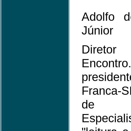
Adolfo 
Júnior
Diretor
Encon
preside
Franca-S
de Hi
Especi