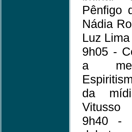
Pênfigo 
Nádia Ro
Luz Lima
9h05 - C
a mem
Espiriti
da mídi
Vitusso
9h40 - 