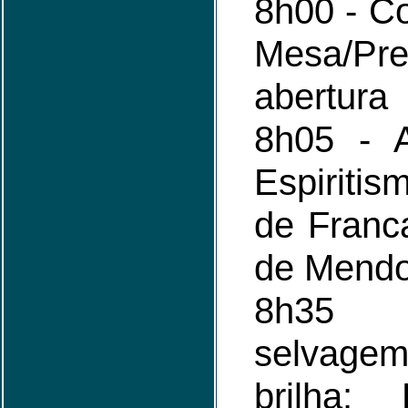
8h00 - C
Mesa/
abertura
8h05 - A
Espiriti
de Franc
de Mendo
8h35
selvagem
brilha: