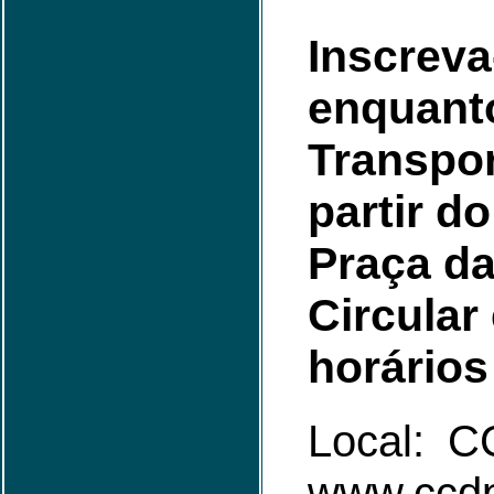
Inscreva
enquant
Transpor
partir d
Praça da
Circular
horários
Local: 
www.ccdp