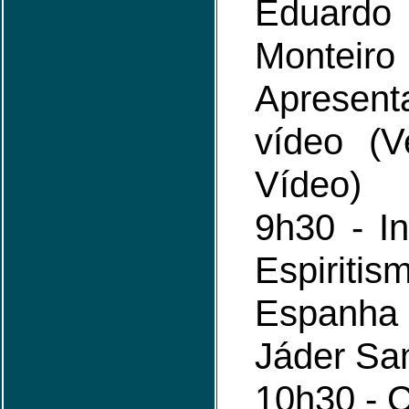
Eduard
Mont
Aprese
vídeo (V
Vídeo)
9h30 - In
Espir
Espanha 
Jáder Sa
10h30 - C