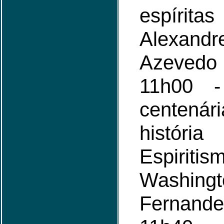
espírita
Alexan
Azevedo
11h00 - 
centenár
histór
Espir
Washing
Fernande