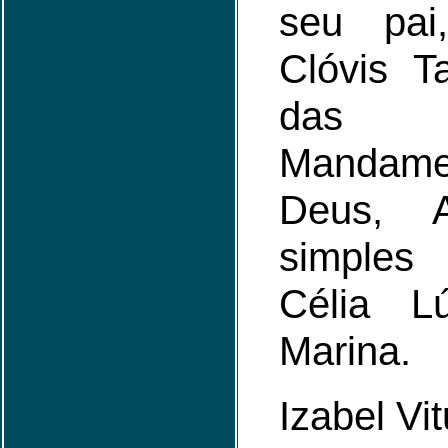
seu pai
Clóvis T
das 
Manda
Deus, 
simples
Célia L
Marina.
Izabel Vi