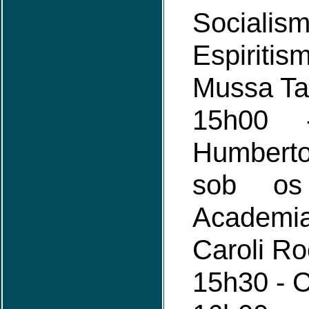
Socia
Espiriti
Mussa Ta
15h00
Humbert
sob os
Academia
Caroli R
15h30 - C