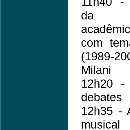
11h40 - 
da p
acadêmic
com temá
(1989-2
Milani
12h20 -
debates
12h35 - 
musical