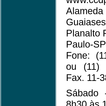
Alam
Guaia
Planalto 
Paulo-SP
Fone: (1
ou (11)
Fax. 11-
Sábado 
8h30 às 