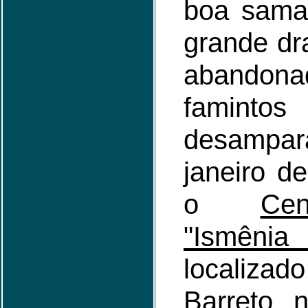
boa samar
grande dr
aband
fam
desamp
janeiro d
o
Cen
"Ismêni
localizad
Barreto, 