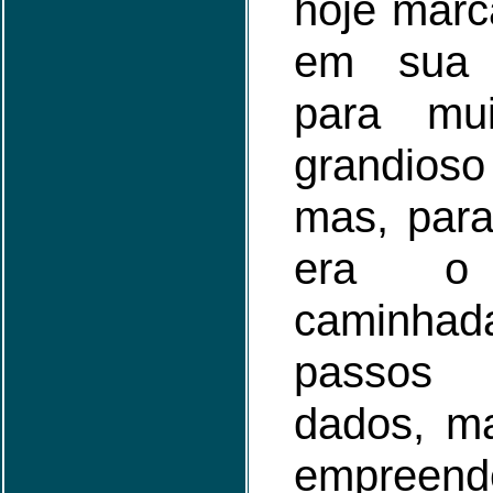
hoje marc
em sua 
para mu
grandio
mas, par
era o
caminhada
passos 
dados, ma
empreen