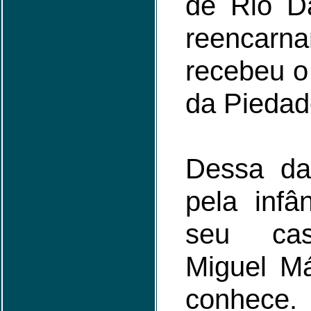
de Rio Da
reenca
recebeu o
da Piedad
Dessa da
pela infâ
seu ca
Miguel M
conhece