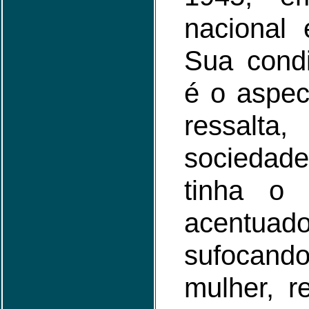
nacional 
Sua cond
é o aspe
ressal
sociedade
tinha o 
acentuado
sufocando
mulher, r