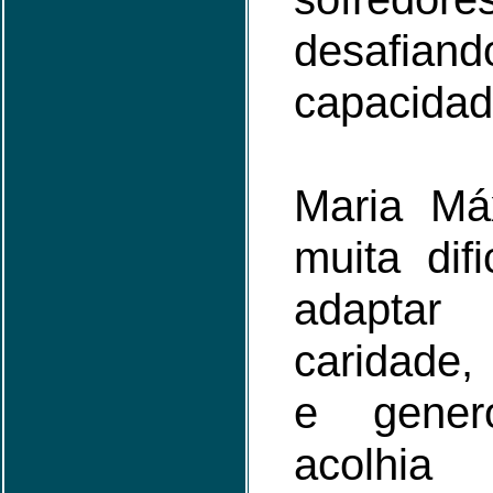
desaf
capacidade
Maria Má
muita dif
adapta
caridade, 
e gener
acolhia