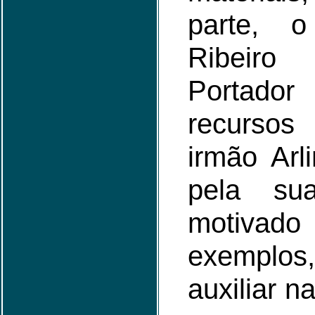
parte, o
Ribeiro
Portado
recursos
irmão Arl
pela su
motiv
exemplo
auxiliar n