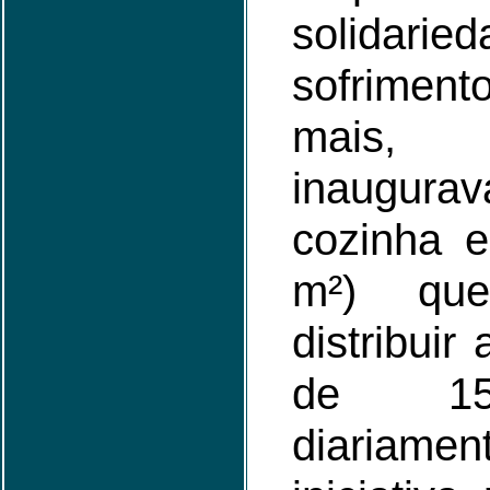
solida
sofrime
mais,
inaugu
cozinha e
m²) qu
distribuir
de 15
diaria