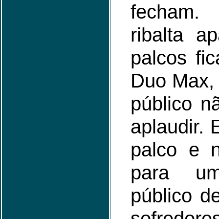
fecham.
ribalta a
palcos fi
Duo Max, 
público n
aplaudir. 
palco e n
para um
público d
sofred