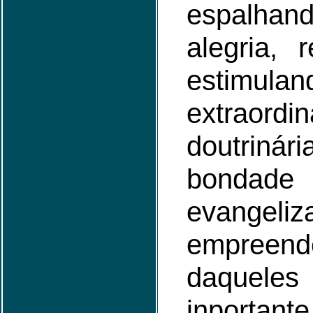
espalhan
alegria, 
estimula
extraord
doutrin
bondade
evangeliz
empreend
daqueles 
inportant