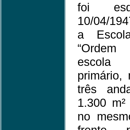
foi es
10/04/194
a Escola 
“Ordem 
escola
primário,
três and
1.300 m² 
no mesmo