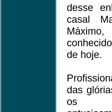
desse enl
casal M
Máximo,
conhecid
de hoje.
Profissio
das glória
os a