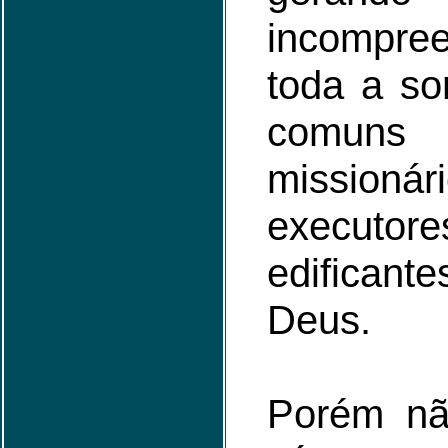
incompree
toda a so
com
missio
executor
edifican
Deus.
Porém n