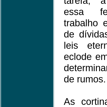
tarefa, 
essa fe
trabalho 
de dívida
leis ete
eclode e
determin
de rumos.
As corti