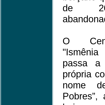
de 20
abandona
O Cent
"Ismêni
passa a
própria c
nome d
Pobres”, 