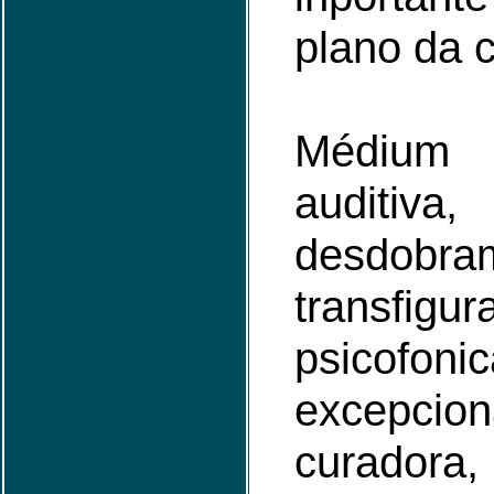
plano da 
Médium 
auditiva,
desdob
transfigur
psicof
excepcio
curado