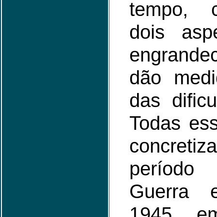
tempo, c
dois asp
engrandec
dão medi
das dific
Todas ess
concret
períod
Guerra 
1945, e