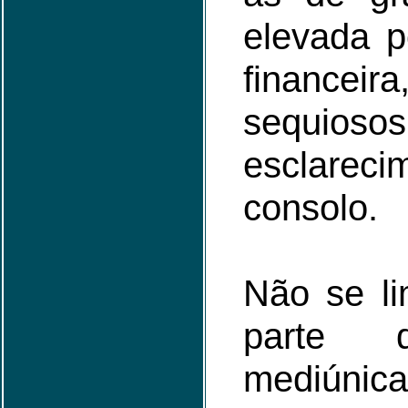
elevada p
financeir
sequ
esclar
consolo.
Não se li
parte d
mediúni