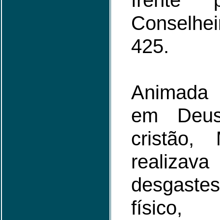
frente
Conselhe
425.
Animada 
em Deus
cristão,
realizava
desgast
físico