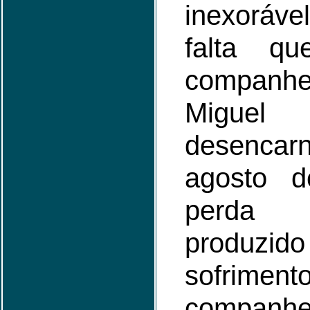
inexoráve
falta q
companhei
Migue
desencar
agosto 
perda
produzi
sofrime
companh