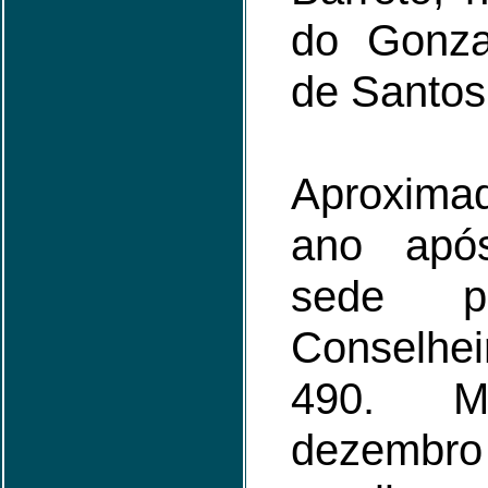
do Gonza
de Santos
Aproxim
ano apó
sede 
Conselhe
490. 
dezemb