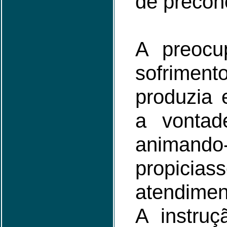
de precon
A preoc
sofrime
produzia 
a vontad
animando
propicias
atendimen
A instruç