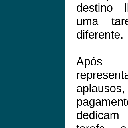
destino 
uma tare
diferente.
Após
repre
aplauso
pagamen
dedicam 