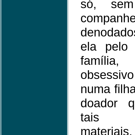
só, sem
companh
denodado
ela pelo
família
obsessiv
numa filh
doador qu
tais r
materiais