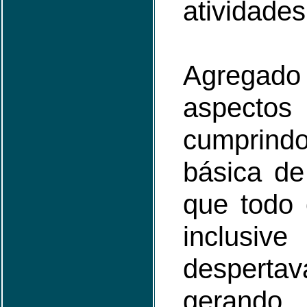
atividade
Agrega
aspecto
cumprin
básica de
que todo 
inclusiv
despertav
ger