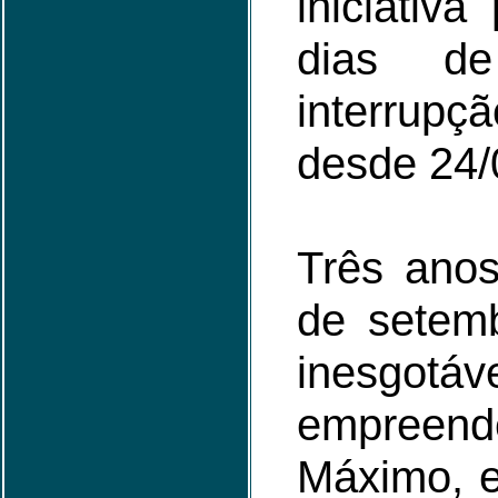
iniciativa
dias d
interrupç
desde 24/
Três anos
de setem
inesgo
empreend
Máximo, e