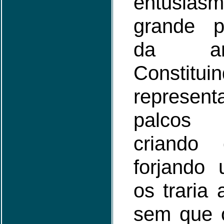
entusi
grande p
da ar
Constitui
represe
palcos
criando 
forjando
os traria 
sem que 