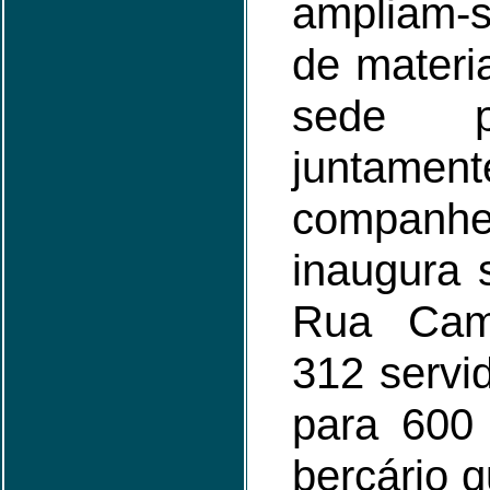
ampliam-s
de materia
sede pr
juntame
companhe
inaugura 
Rua Cam
312 servi
para 600
berçário 