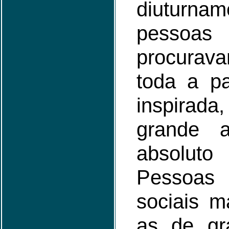
diutur
pesso
procura
toda a pa
inspirada
grande a
absolut
Pessoas
sociais m
as de gr