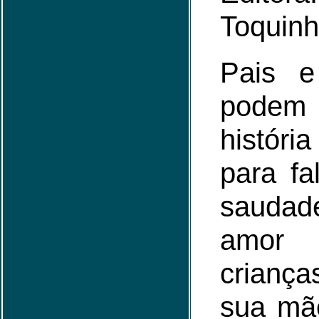
Toquin
Pais e
podem 
histór
para fa
saudade
amor
criança
sua mã