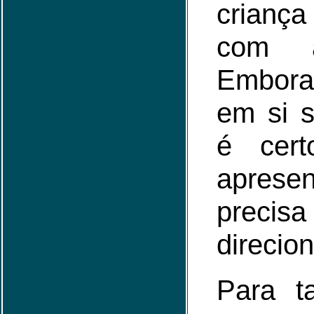
criança
com a
Embor
em si s
é cer
aprese
prec
direcio
Para t