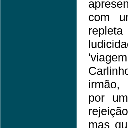
apresen
com um
rep
ludici
'via
Carli
irmão,
por um
rejeiçã
mas qu