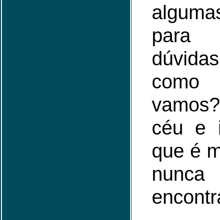
algumas
para
dúvidas
como 
vamos
céu e i
que é m
nunc
encontr