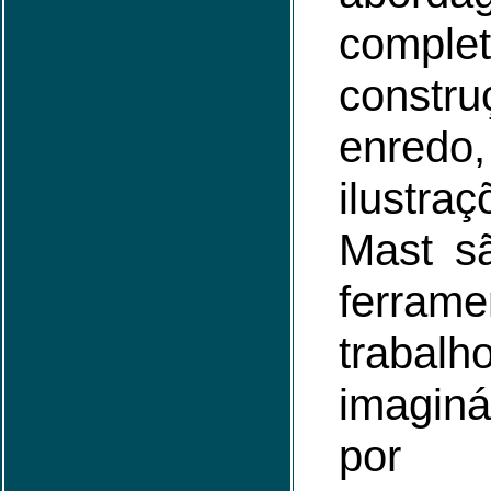
comp
cons
enr
ilustra
Mast s
ferr
traba
imaginá
por 