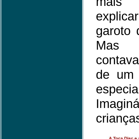
mais 
expli
garoto 
Mas 
contava
de um 
especia
Imagi
criança