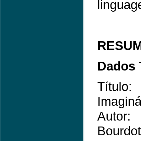
linguage
RESU
Dados 
Títul
Imaginá
Autor:
Bourdot