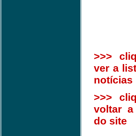
>>> cli
ver a li
notícias
>>> cli
voltar a
do site