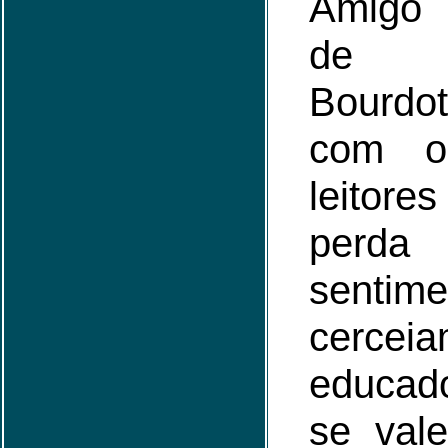
Amigo 
de A
Bourdo
com o
leitore
per
sentim
cerce
educa
se vale