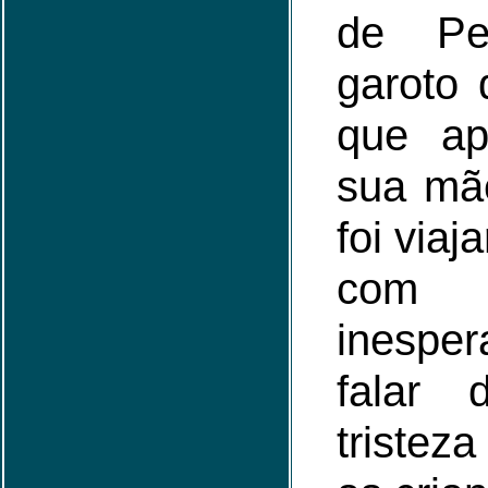
de P
garoto 
que ap
sua mã
foi viaj
com 
inespe
falar 
tristez