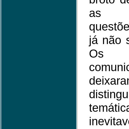
as c
questõ
já não 
Os m
comuni
deix
disti
temá
inevit