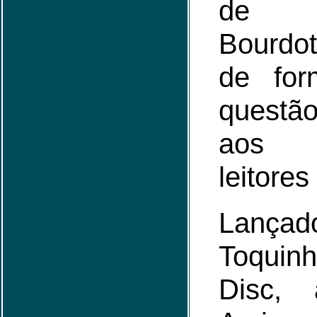
de A
Bourdo
de for
quest
aos 
leitores
Lançad
Toquin
Disc,