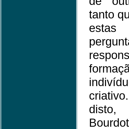
de out
tanto q
esta
perg
respon
forma
indivíd
criati
disto,
Bourdo