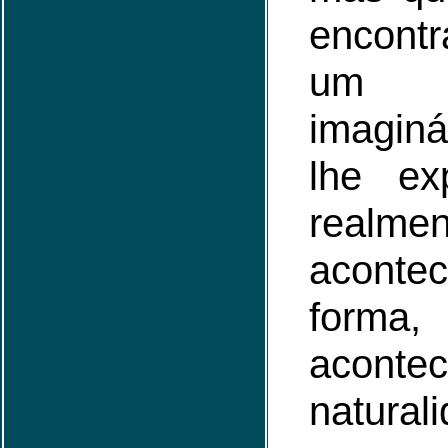
encont
um
imaginá
lhe ex
realmen
acont
forma,
acon
natural