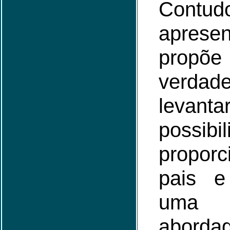
Contu
aprese
propõe
verda
levanta
possi
propo
pais e
uma 
abord