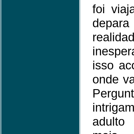
foi via
depar
realida
inesper
isso ac
onde v
Perg
intrig
adult