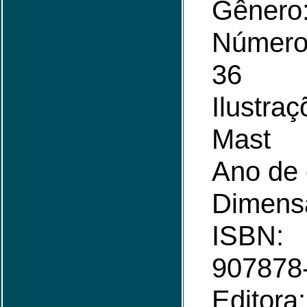
Gênero: 
Número
36
Ilustr
Mast
Ano de 
Dimens
ISBN
907878
Editora