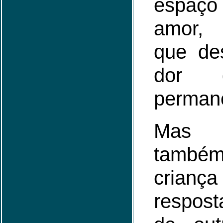
espaço
amor,
que de
dor 
perman
Mas 
també
cria
respost