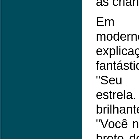
as cria
Em 
mode
explica
fantá
"Seu 
estrela
brilhan
"Você 
broto d