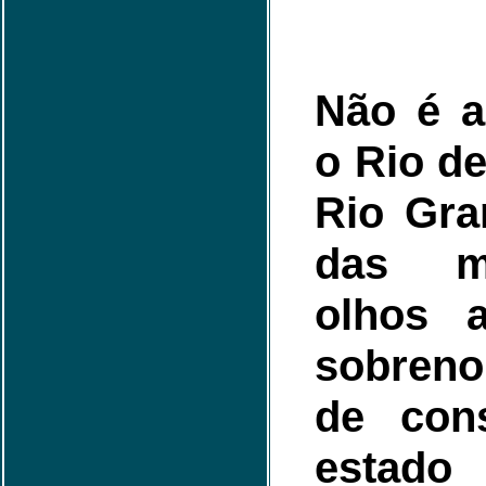
Não é a
o Rio de
Rio Gra
das m
olhos 
sobren
de con
estado