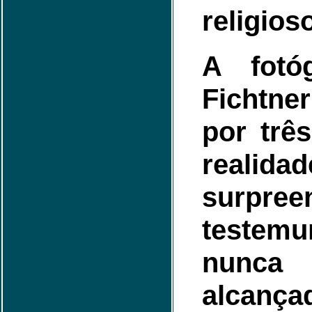
religios
A fotóg
Fichtne
por trê
realidad
surpr
testemu
nunc
alcança