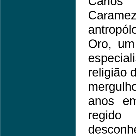
Carlo
Cara
antropól
Oro, um
especi
religião 
mergulh
anos e
regid
desconhe