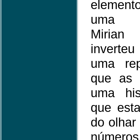
element
uma r
Miria
inverte
uma re
que as 
uma hist
que esta
do olhar
número