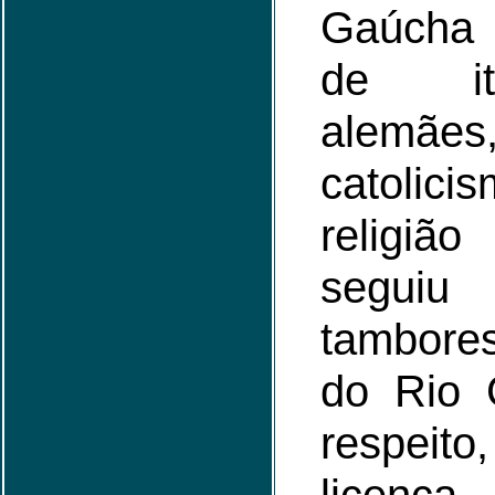
Gaúcha 
de it
alemães
catolic
religiã
seguiu
tambore
do Rio 
respei