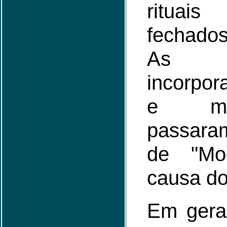
rituai
fechado
As en
incorpo
e mães
passara
de "Moç
causa do
Em geral