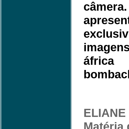
câmer
apres
exclus
image
áfr
bombac
ELIANE
Matéria 