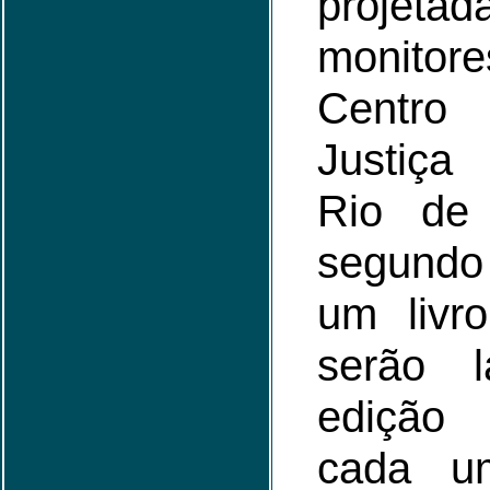
proje
monitor
Centr
Justiça
Rio de 
segund
um liv
serão 
edição 
cada u