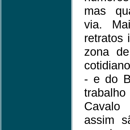
mas qu
via. Ma
retratos
zona de
cotidian
- e do B
trabalh
Cavalo
assim s