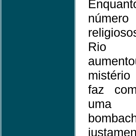
Enquant
númer
religioso
Rio
aumen
mistéri
faz com
uma Á
bombac
justame