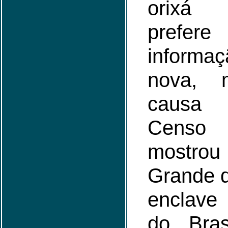
orixá 
prefere
inform
nova, 
causa 
Censo
mostrou
Grande d
enclave 
do Bras