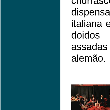
churras
dispens
italiana
doidos 
assad
alemão.