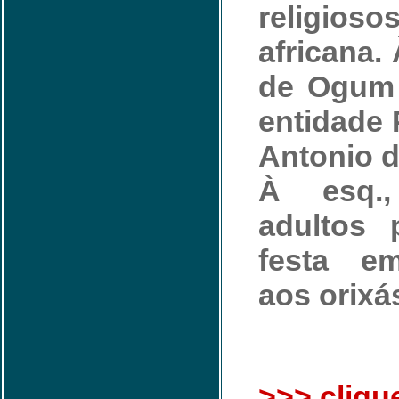
religio
africana. 
de Ogum 
entidade 
Antonio d
À esq.,
adultos
festa e
aos orixá
>>> cliqu