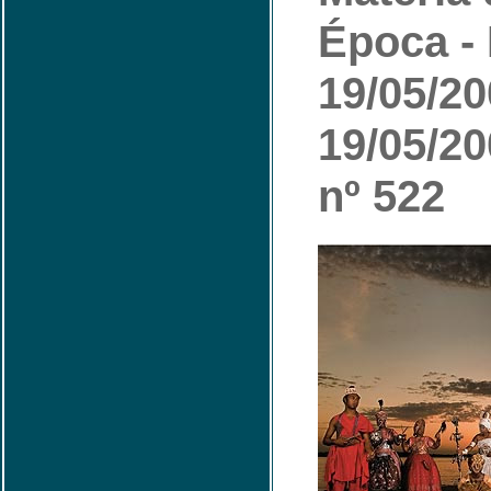
Época - 
19/05/2
19/05/20
nº 522