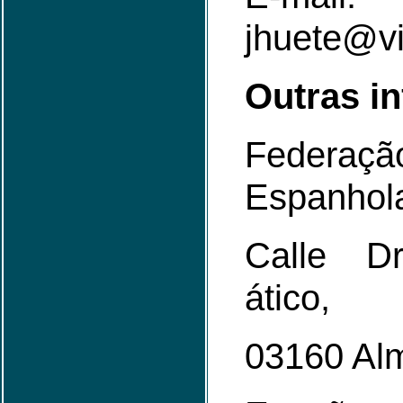
jhuete@vi
Outras i
Federaç
Espanhol
Calle Dr
ático,
03160 Alm