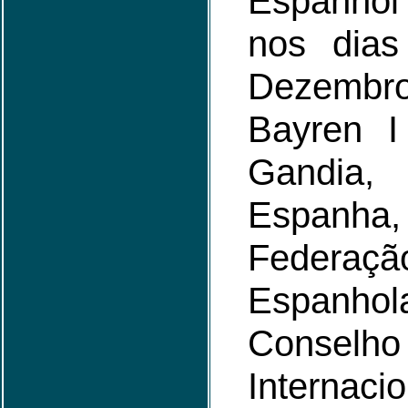
Espanhol
nos dia
Dezemb
Bayren I
Gandia
Espanha,
Federaç
Espanhol
Consel
Inter