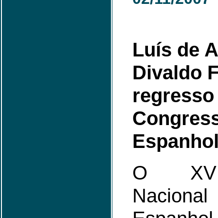
Luís de 
Divaldo 
regresso
Congress
Espanho
O XV 
Nacion