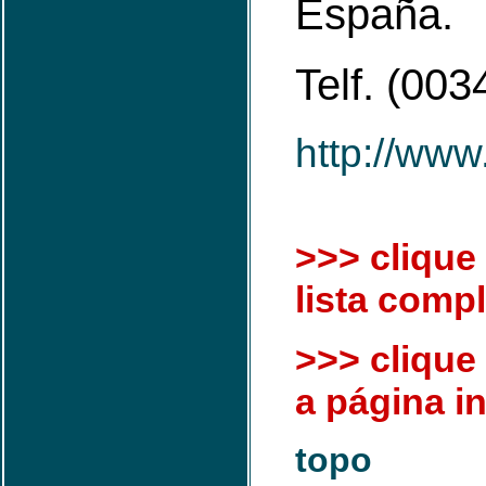
España.
Telf. (00
http://www
>>> clique 
lista compl
>>> clique 
a página in
topo