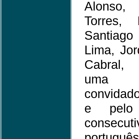
Alonso
Torres, 
Santiag
Lima, Jor
Cabral,
uma 
convidad
e pelo
consecut
portug