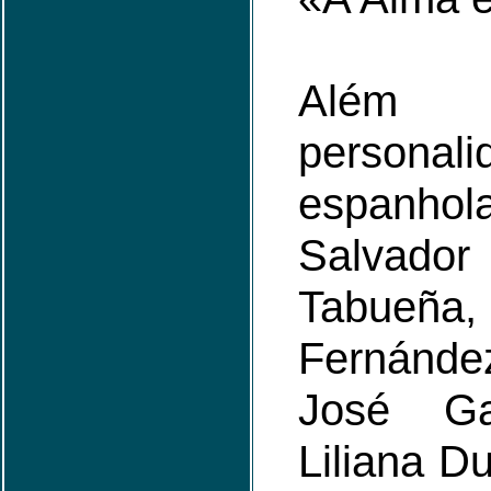
Além 
personali
espanho
Salvador 
Tabueña
Fernánde
José Gar
Liliana Du