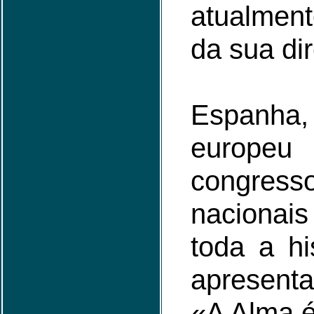
atualment
da sua dir
Espanha
europe
congres
nacionai
toda a hi
apresent
«A Alma é