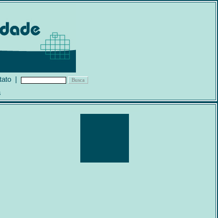
tato
|
s