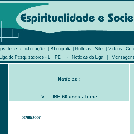
gos, teses e publicações
|
Bibliografia
|
Notícias
|
Sites
|
Vídeos
|
Con
Liga de Pesquisadores - LIHPE
-
Notícias da Liga
|
Mensagen
Notícias
:
> USE 60 anos - filme
03/09/2007