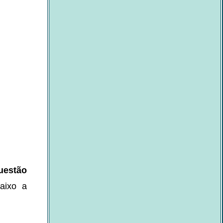
uestão
aixo a