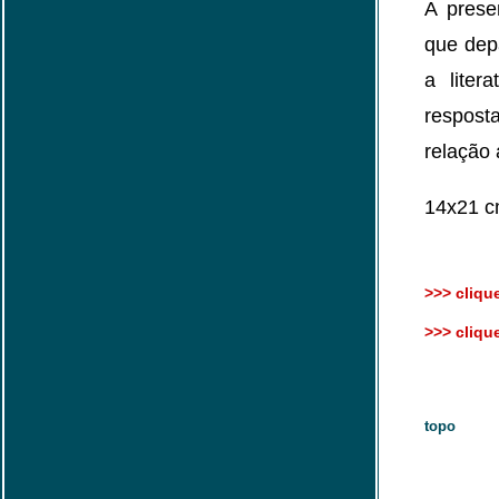
A prese
que dep
a liter
respost
relação 
14x21 c
>>> clique
>>> clique
topo