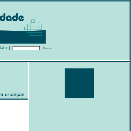
tato
|
s
m crianças