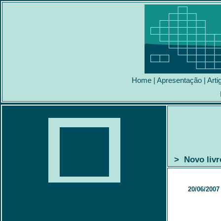
Home
|
Apresentação
|
Arti
> Novo livr
20/06/2007