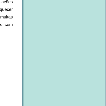
tuações
iquecer
muitas
os com