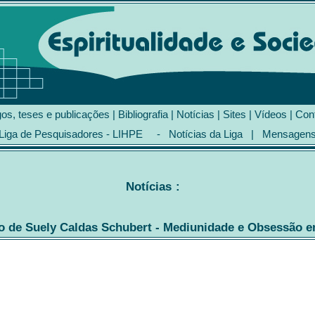
gos, teses e publicações
|
Bibliografia
|
Notícias
|
Sites
|
Vídeos
|
Con
Liga de Pesquisadores - LIHPE
-
Notícias da Liga
|
Mensagen
Notícias
:
o de Suely Caldas Schubert - Mediunidade e Obsessão e