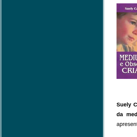
Suely C
da med
apresent