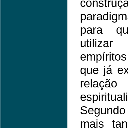
construç
paradigm
para q
utiliz
empírit
que já e
relaç
espiritual
Segundo
mais tan