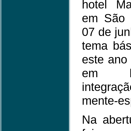
hotel Ma
em São P
07 de ju
tema bás
este ano
em b
integr
mente-esp
Na abert