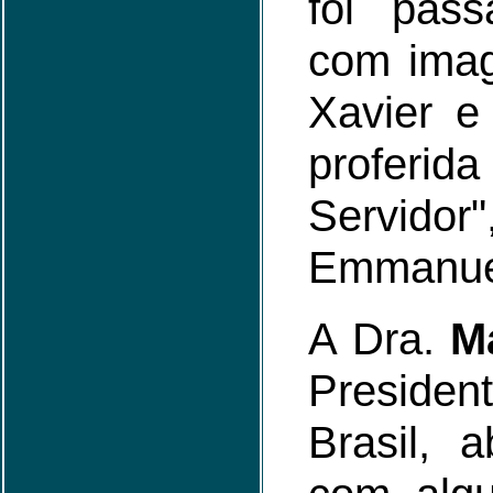
foi pas
com imag
Xavier e
proferid
Servi
Emmanue
A Dra.
M
Presid
Brasil, 