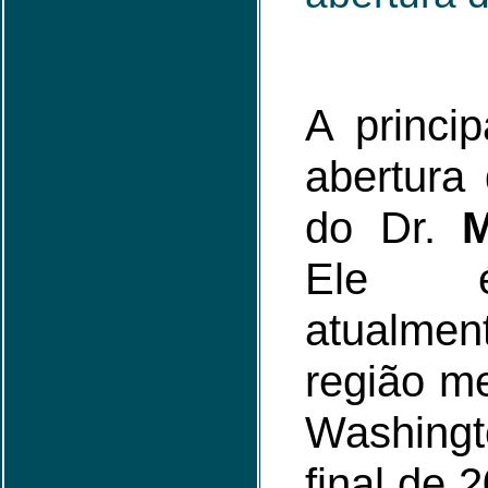
A princip
abertura
do Dr.
M
Ele é
atualme
região me
Washingt
final de