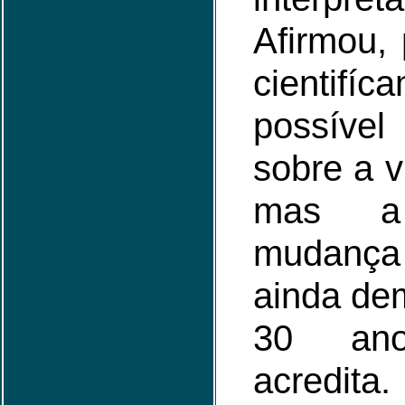
Afirmou, 
cientifíc
possíve
sobre a v
mas a 
mudança 
ainda de
30 ano
acredita.