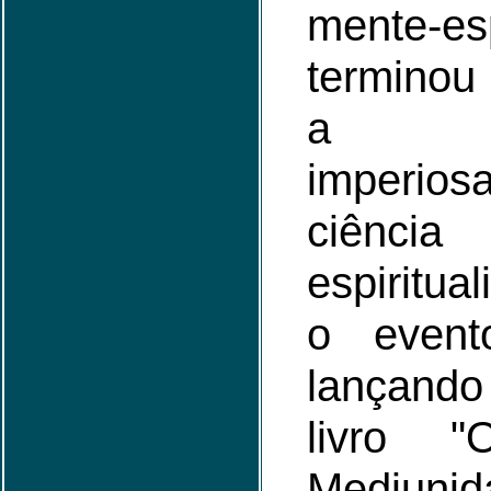
mente-
terminou
a nec
imperio
ciên
espiritua
o event
lançand
livro 
Mediunid