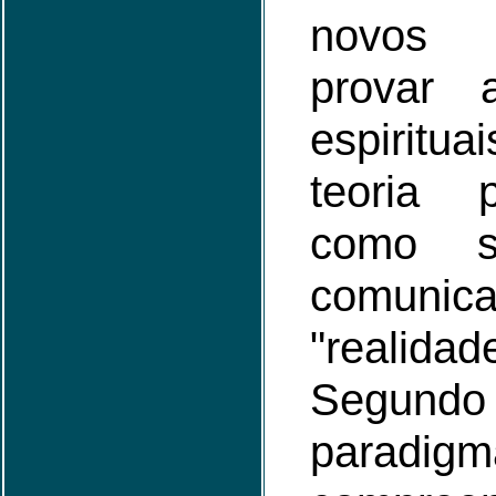
novos 
provar a
espiritu
teoria p
como s
comunic
"realidade
Segundo
parad