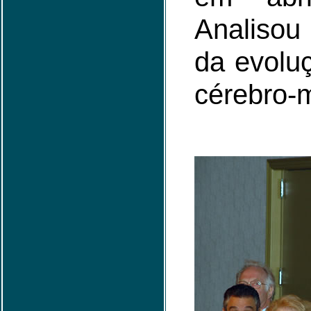
Analisou
da evolu
cérebro-m