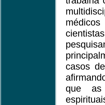
trabalha
multidi
médico
cient
pesquis
princi
casos de
afirmand
que as 
espiritu