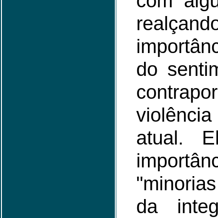
com algu
real
importân
do senti
contr
violênc
atual. E
import
"minoria
da integ