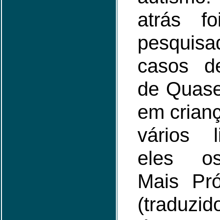
atrás fo
pesquisa
casos de
de Quase
em crianç
vários l
eles os
Mais Pr
(traduz