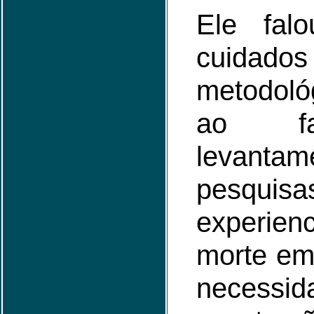
Ele fal
cuidados
metodoló
ao fa
levant
pesquis
experien
morte em
neces