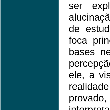
ser exp
alucinaç
de estud
foca pri
bases ne
percepç
ele, a v
realida
provado,
interpre