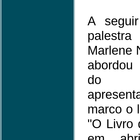
A seguir
palest
Marlene 
abordou
do Esp
aprese
marco o 
"O Livro 
em abr