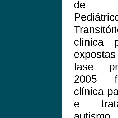
de C
Pediátric
Transi
clínica 
expostas
fase pr
2005 f
clínica p
e trat
autismo