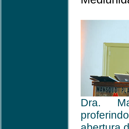
Dra. Ma
proferind
abertura 