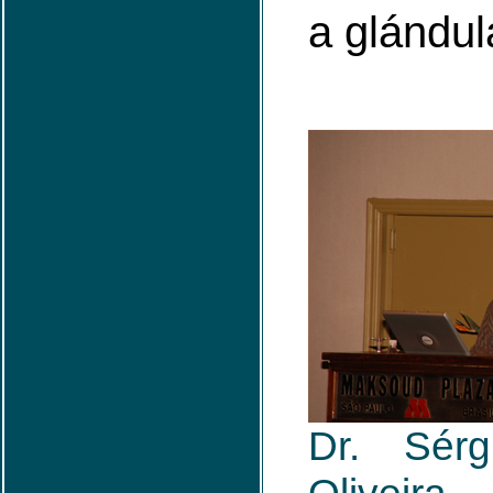
a glándul
Dr. Sérg