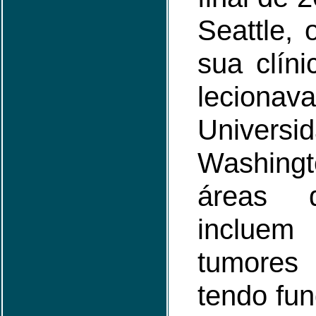
Seattle,
sua clíni
leci
Univer
Washin
áreas 
incluem
tumores
tendo fu