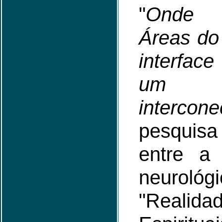
"
Onde 
Áreas do
interface
um u
intercone
pesquisa 
entre a
neurol
"Realida