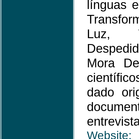
línguas 
Transfo
Luz, 
Desped
Mora Deu
científ
dado ori
docume
entrevist
Website: