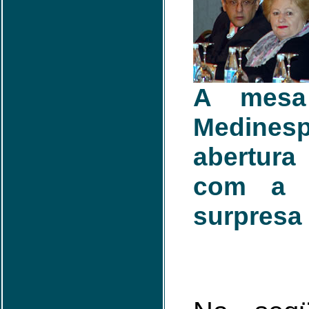
A mesa
Medine
abertur
com a D
surpresa