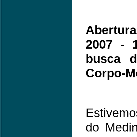
Abertura
2007 - 
busca d
Corpo-Me
Estivemo
do Medin