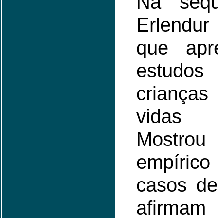
Na seqü
Erlendur
que apr
estudo
crianças
vidas 
Mostr
empírico
casos de
afirmam