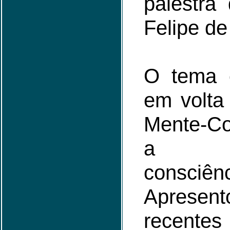
palestra
Felipe de
O tema c
em volta
Mente-Co
a in
consciênc
Aprese
recentes