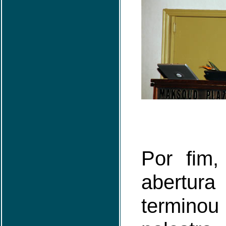
Por fim
abertur
termi