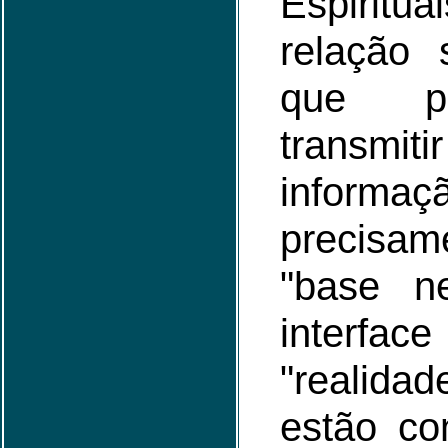
Espirit
relação 
que po
transmit
inform
precis
"base ne
interfa
"realidad
estão co