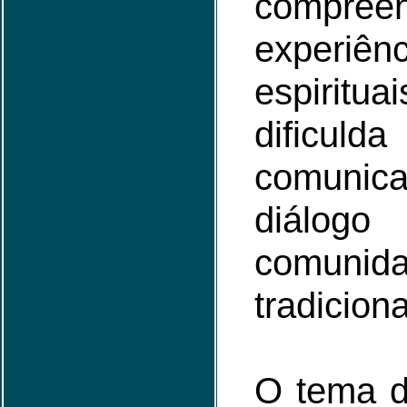
compre
experiênc
espirit
dificu
comuni
diálo
comunida
tradiciona
O tema d