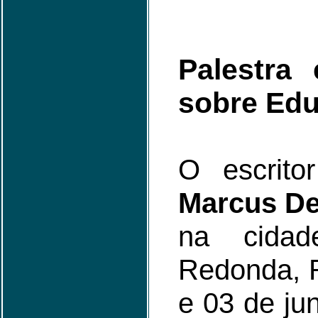
Palestra
sobre Ed
O escrito
Marcus De
na cidad
Redonda, R
e 03 de jun