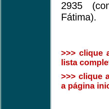
2935 (co
Fátima).
>>> clique 
lista comple
>>> clique a
a página inic