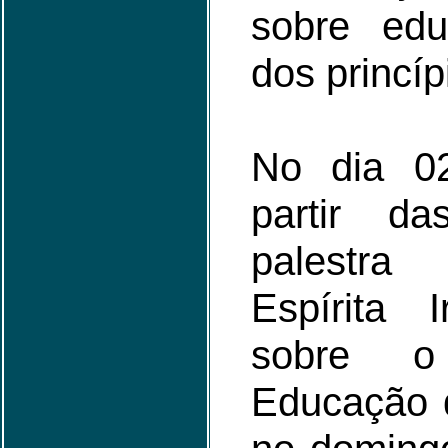
sobre ed
dos princíp
No dia 0
partir d
palestra
Espírita 
sobre 
Educação d