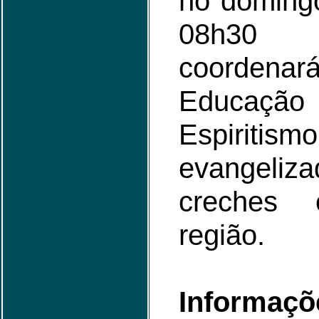
no domingo
08h30 
coordenar
Educaçã
Espiriti
evangeli
creches 
região.
Informaçõ