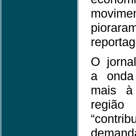
movime
piorara
reporta
O jorna
a onda
mais à
regi
“contri
dem