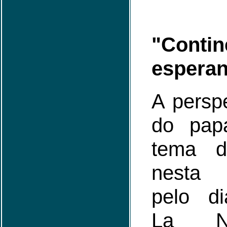
"Cont
espera
A perspe
do pap
tema d
nesta 
pelo di
La Na