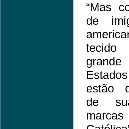
“Mas c
de imig
americ
tecid
grand
Estados
estão 
de sua
marca