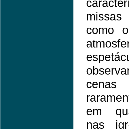
caract
missas 
como o
atmo
espetácu
observa
cenas
raramen
em qua
nas igr