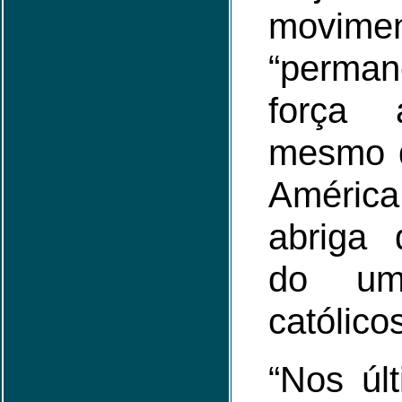
movime
“perma
força 
mesmo d
Améric
abriga
do um
católico
“Nos úl