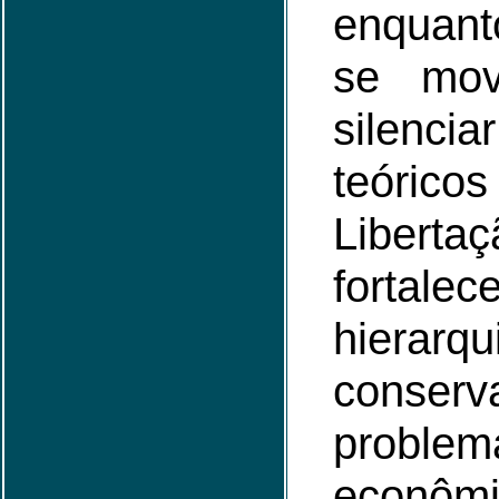
enquan
se mov
silenci
teóricos
Liberta
forta
hierarqu
conse
proble
econô