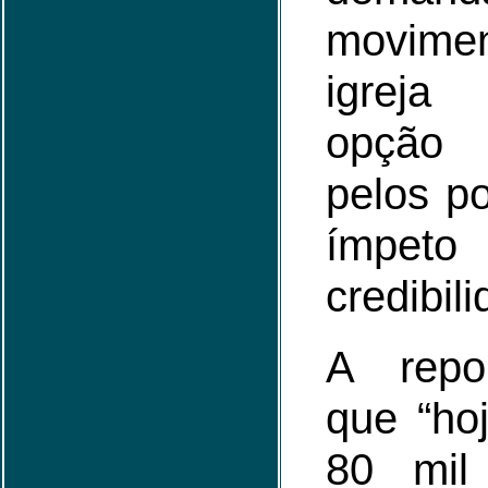
movime
igreja
opção 
pelos p
ím
credibili
A repo
que “ho
80 mil