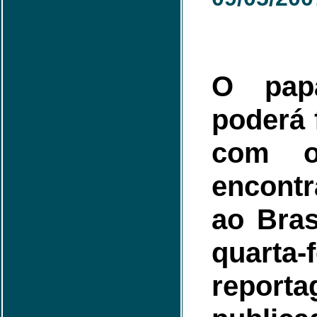
O pap
poderá 
com o
encont
ao Bras
quarta-
report