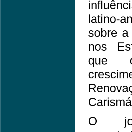
influên
latino-a
sobre a 
nos Es
que o
cresc
Renova
Carismát
O jor