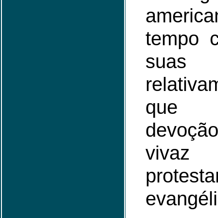
america
tempo c
suas 
relativ
que e
devoção
vi
protesta
evangéli