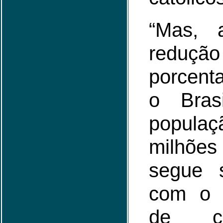
“Mas, 
red
porcent
o Bras
populaç
milhõe
segue 
com o 
de ca