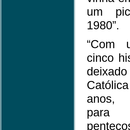
um pi
1980”.
“Com 
cinco h
deixa
Católica
anos, 
para
penteco