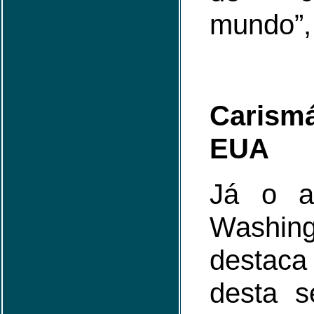
mundo”, 
Caris
EUA
Já o a
Washi
destaca
desta s