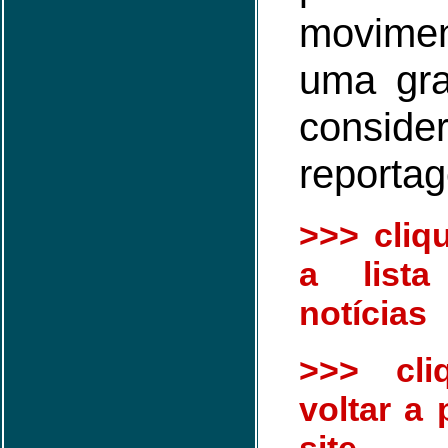
movime
uma gra
con
reporta
>>> cliq
a list
notícias
>>> cli
voltar a 