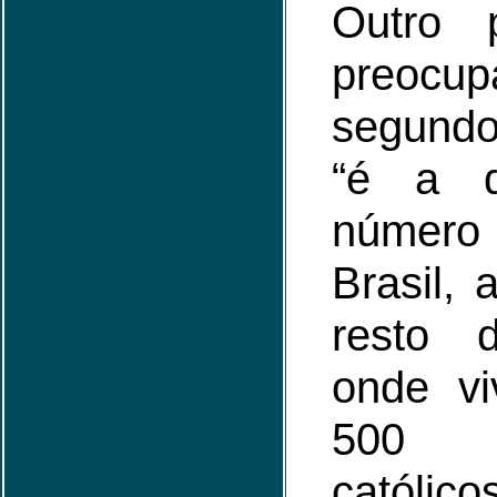
Outro 
preocup
segundo
“é a d
número
Brasil,
resto d
onde v
500 m
católicos