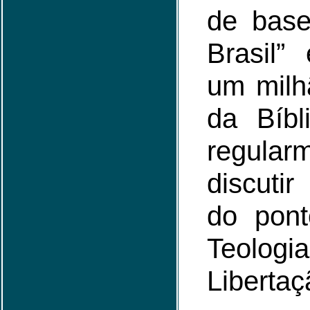
de base
Brasil”
um milh
da Bíbl
regularm
discuti
do pont
Teo
Libertaç