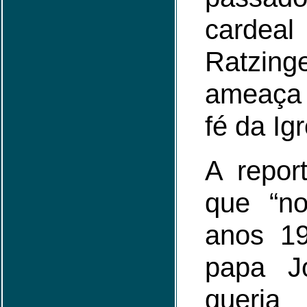
carde
Ratzin
ameaça 
fé da Igr
A repor
que “n
anos 1
papa J
queria