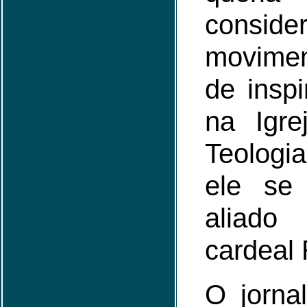
consi
movimen
de insp
na Igre
Teologia
ele se
aliado
cardeal 
O jorna