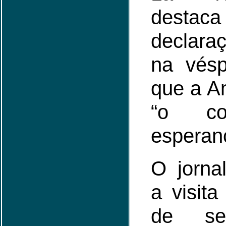
des
declaraç
na vésp
que a A
“o co
esperan
O jorna
a visit
de seu