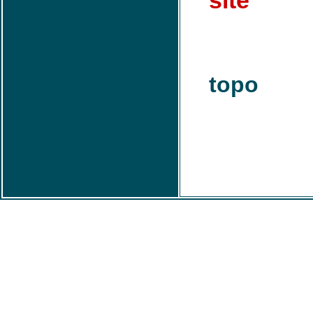
site
topo