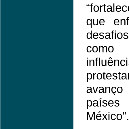
“fortal
que enf
desafi
como 
influ
prote
avanço
país
México”