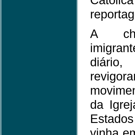
Católi
reporta
A ch
imigran
diár
revi
movimen
da Igre
Estado
vinha e