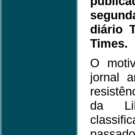
publi
segund
diário
Times.
O moti
jornal 
resistên
da Lib
class
passad