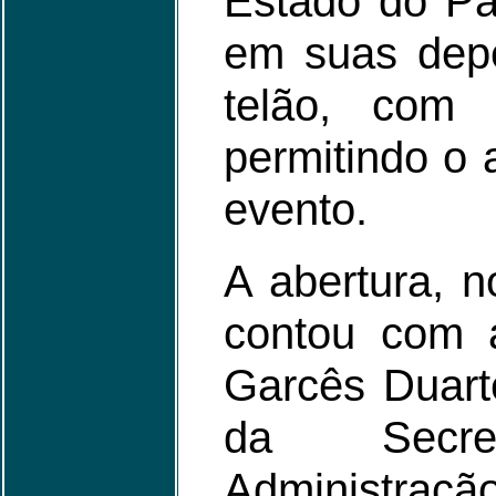
Estado do Pa
em suas depe
telão, com 
permitindo o
evento.
A abertura, n
contou com a
Garcês Duart
da Secre
Administração