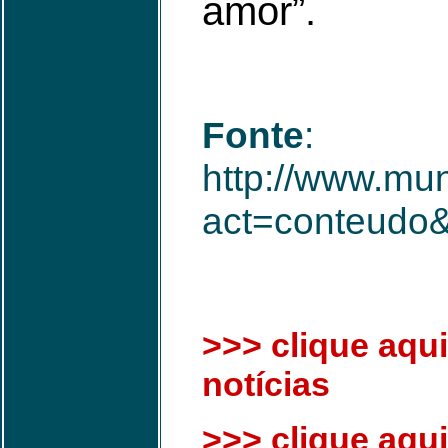
amor”.
Fonte
:
http://www.mun
act=conteudo
>>> clique aqui
notícias
>>> clique aqui