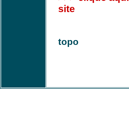
site
topo