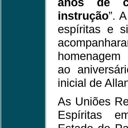
anos de c
instrução
”. 
espíritas e 
acompanh
homenagem d
ao aniversár
inicial de All
As Uniões Reg
Espíritas e