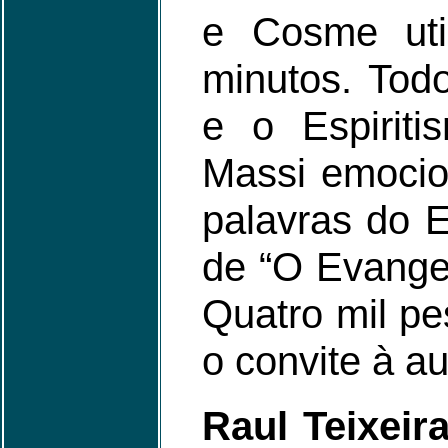
e Cosme uti
minutos. Tod
e o Espiriti
Massi emocion
palavras do E
de “O Evangel
Quatro mil pe
o convite à a
Raul Teixeir