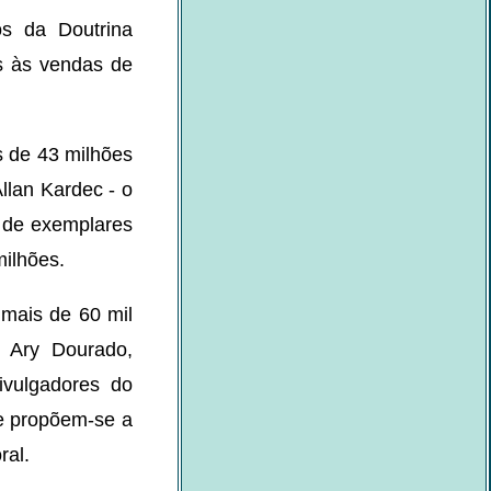
s da Doutrina
es às vendas de
s de 43 milhões
Allan Kardec - o
s de exemplares
milhões.
 mais de 60 mil
o Ary Dourado,
ivulgadores do
ue propõem-se a
ral.