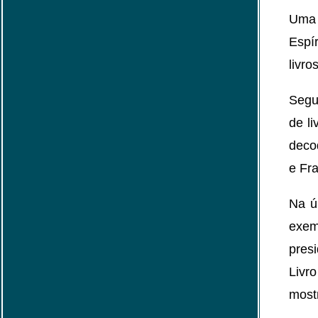
Uma 
Espí
livro
Segu
de li
deco
e Fra
Na ú
exem
pres
Livr
most