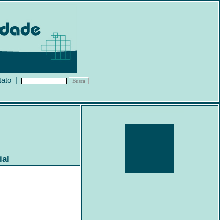
tato
|
s
ial