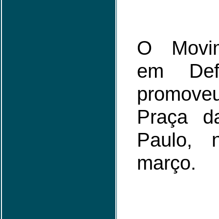
O Movim
em Def
promoveu
Praça 
Paulo,
março.