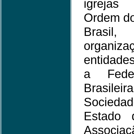
igrejas
Ordem do
Brasi
organiza
entidades
a Feder
Brasile
Sociedad
Estado 
Associ