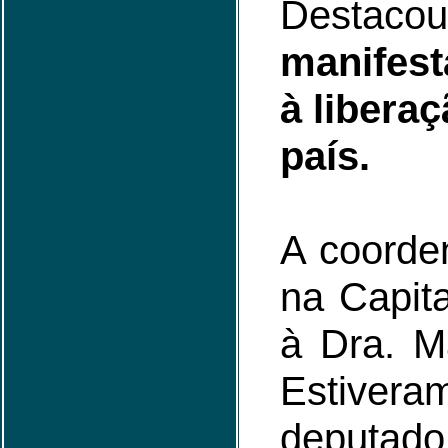
Desta
manifest
à libera
país.
A coorde
na Capita
à Dra. Ma
Estiver
deputad