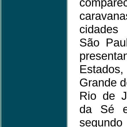
compar
carava
cidades
São Pau
presenta
Estado
Grande d
Rio de J
da Sé e
segundo 