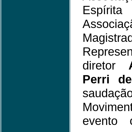
Espírit
Associaç
Magistra
Represe
diretor
Perri d
saudaç
Movimen
evento