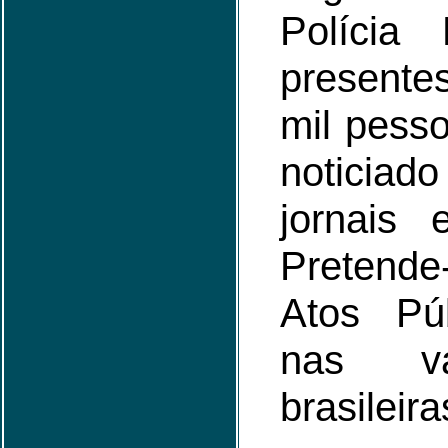
Polícia 
presente
mil pesso
noticiado
jornais 
Pretend
Atos Púb
nas vá
brasileira