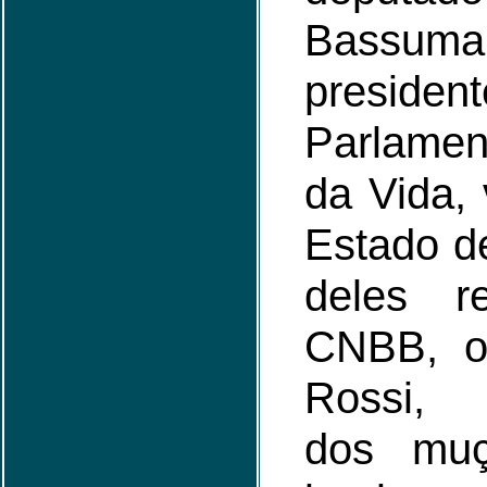
Bass
preside
Parlame
da Vida, 
Estado d
deles r
CNBB, o
Rossi, 
dos mu