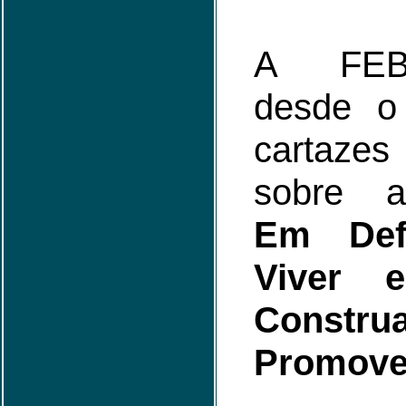
A FEB 
desde o 
cartaze
sobre
Em Def
Viver 
Constr
Promove