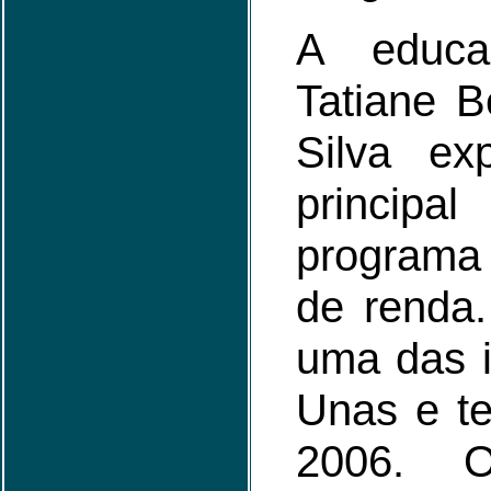
A educa
Tatiane B
Silva ex
principal
program
de renda.
uma das i
Unas e te
2006. O