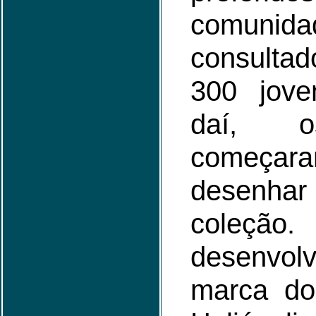
comunid
consulta
300 jove
daí, o
come
desenhar
coleção
desenv
marca do