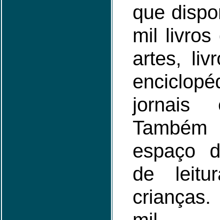
que dispon
mil livros 
artes, liv
enciclopé
jornais 
També
espaço 
de leit
crianças.