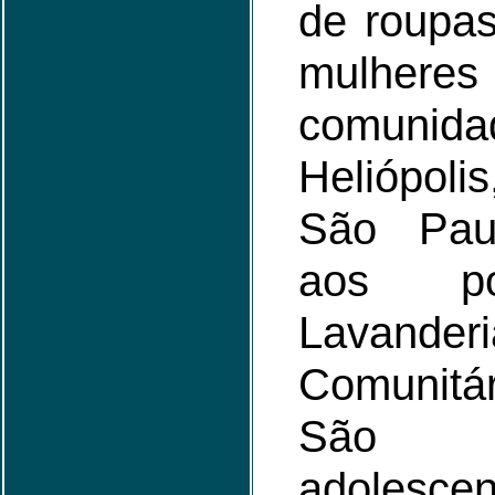
de roupa
mulh
comun
Heliópolis
São Pau
aos p
Lavanderi
Comunit
São m
adolesc