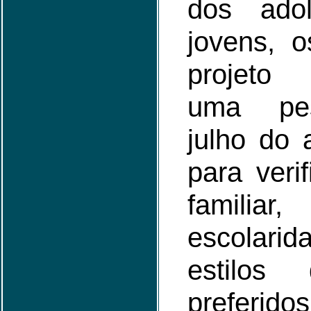
dos ado
jovens, 
projeto
uma pe
julho do
para veri
familia
escolar
estilos
prefer