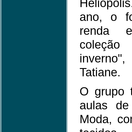
Heliópoli
ano, o f
renda 
coleçã
inverno
Tatiane.
O grupo
aulas de
Moda, co