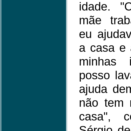
idade. 
mãe trab
eu ajuda
a casa e 
minhas 
posso lav
ajuda de
não tem
casa", c
Sérgio de