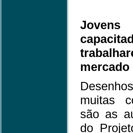
Jove
capacit
trabal
mercado
Desenhos
muitas c
são as au
do Proje