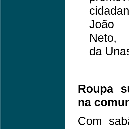
cidadan
João 
Neto, 
da Una
Roupa s
na comu
Com sab