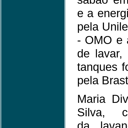
e a energ
pela Unile
- OMO e 
de lavar,
tanques 
pela Bras
Maria Di
Silva, c
da lavan