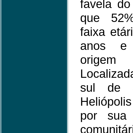
favela do
que 52%
faixa etá
anos e
origem 
Localiz
sul de 
Heliópoli
por sua 
comunit