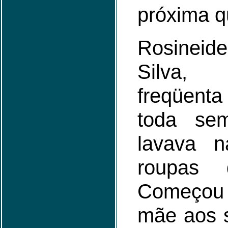
próxima qu
Rosinei
Silva,
freqüen
toda se
lavava 
roupas 
Começou
mãe aos 