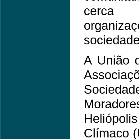
cerc
organi
sociedade 
A União 
Assoc
Socie
Morad
Heliópoli
Clímaco 