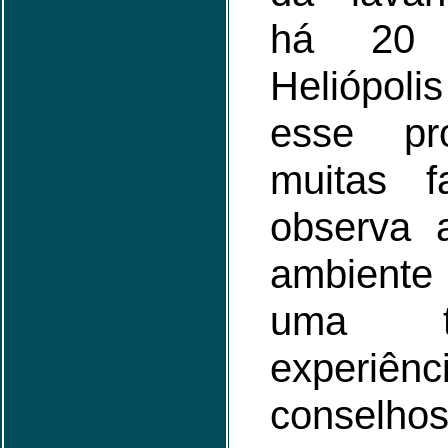
há 20
Heliópoli
esse pr
muitas f
observa 
ambiente
uma t
experi
conselho