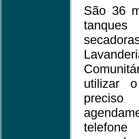
São 36 m
tanque
secad
Lavanderi
Comunit
utilizar 
preciso
agenda
tele