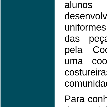
alu
desenvo
uniformes
das peça
pela Co
uma coo
costur
comunida
Para conh