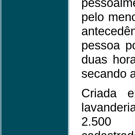
pessoal
pelo men
anteced
pessoa po
duas hor
secando a
Criada 
lavander
2.500