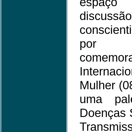
espa
disc
conscient
por e
comemo
Interna
Mulher (0
uma pal
Doenças 
Transmi