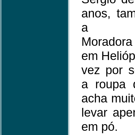
anos, ta
a lav
Moradora
em Helióp
vez por 
a roupa 
acha mui
levar ap
em pó.