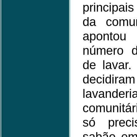
principa
da comu
aponto
número 
de lavar. 
decidir
lavanderi
comunitár
só prec
sabão em