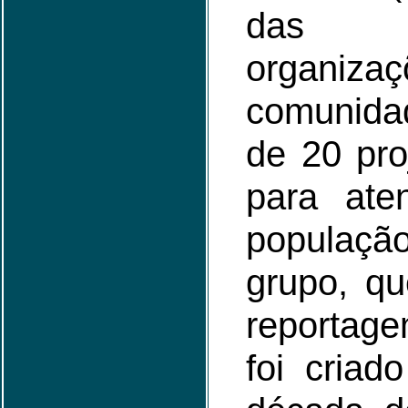
das pr
organi
comunida
de 20 pro
para ate
populaç
grupo, q
reportage
foi criad