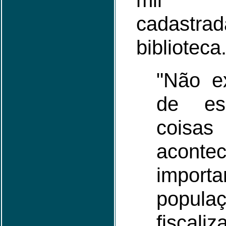
mil 
cadast
biblioteca
"Não e
de es
coisas
aconte
impor
popula
fiscali