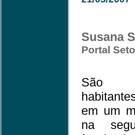
Susana S
Portal Set
São 
habitant
em um m
na segu