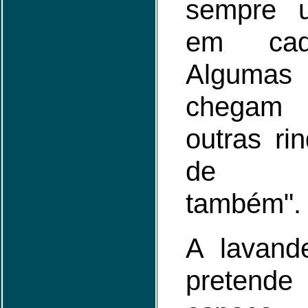
sempre u
em cad
Algumas
chegam 
outras ri
de ps
também".
A lavand
preten