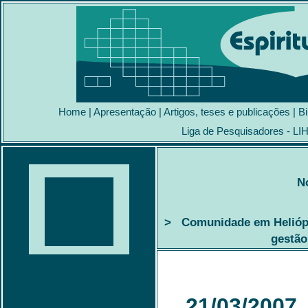
Home
|
Apresentação
|
Artigos, teses e publicações
|
Bi
Liga de Pesquisadores - LI
N
> Comunidade em Heliópo
gestão
21/03/2007