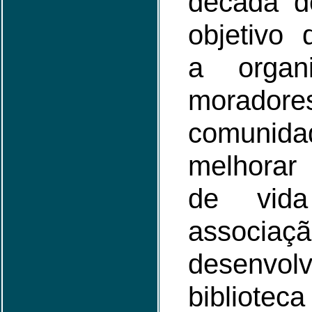
década 
objetivo
a organ
morad
comun
melhorar
de vida
associa
desenv
bibliotec