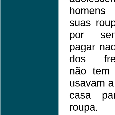
homens 
suas rou
por se
pagar nad
dos fre
não tem
usavam a 
casa pa
roupa.