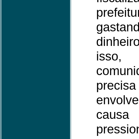
prefeit
gastan
dinhei
iss
comuni
prec
envol
cau
press