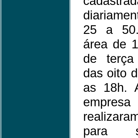
cadas
diariamen
25 a 50
área de 
de terç
das oito 
as 18h.
empresa
realizar
para 