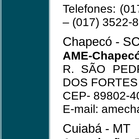
Telefones: (0
– (017) 3522-
Chapecó - S
AME-Chapecó
R. SÃO PED
DOS FORTES
CEP- 89802-4
E-mail: amec
Cuiabá - MT