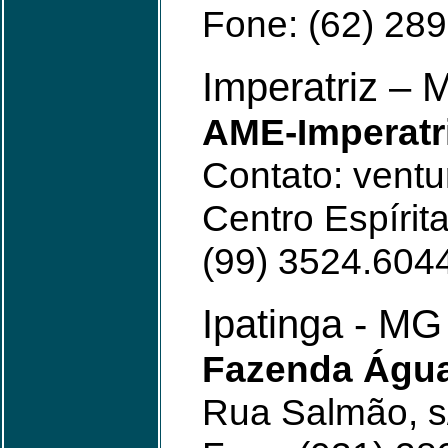
Fone: (62) 28
Imperatriz – 
AME-Imperatr
Contato: vent
Centro Espírit
(99) 3524.604
Ipatinga - MG
Fazenda Água
Rua Salmão, s