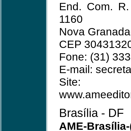
End. Com. R.
1160
Nova Granada-
CEP 3043132
Fone: (31) 33
E-mail: secre
Site: w
www.ameedito
Brasília - DF
AME-Brasília-