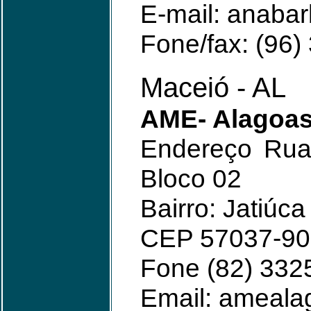
E-mail: anaba
Fone/fax: (96
Maceió - AL
AME- Alagoas
Endereço Rua 
Bloco 02
Bairro: Jatiúc
CEP 57037-90
Fone (82) 332
Email: ameal