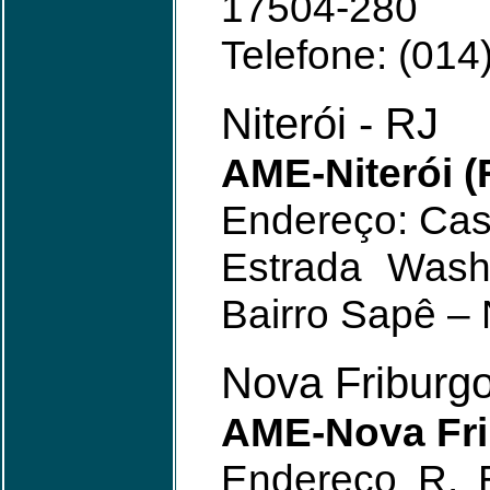
17504-280
Telefone: (014
Niterói - RJ
AME-Niterói (
Endereço: Cas
Estrada Wash
Bairro Sapê – N
Nova Friburgo
AME-Nova Fri
Endereço R. E