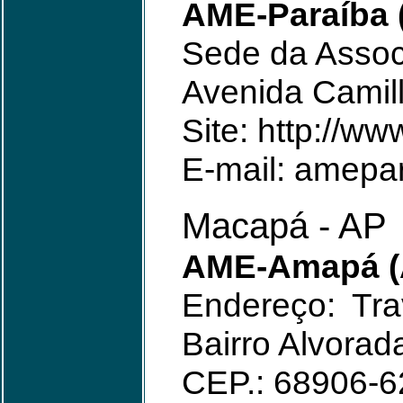
AME-Paraíba 
Sede da Assoc
Avenida Camill
Site: http://w
E-mail: amepa
Macapá - AP
AME-Amapá (
Endereço: Tr
Bairro Alvorad
CEP.: 68906-6