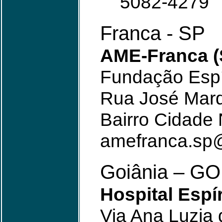
5082-4279
Franca - SP
AME-Franca (
Fundação Espír
Rua José Marq
Bairro Cidade
amefranca.sp
Goiânia – GO
Hospital Espí
Via Ana Luzia 