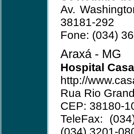
Av. Washingto
38181-292
Fone: (034) 3
Araxá - MG
Hospital Cas
http://www.ca
Rua Rio Grand
CEP: 38180-1
TeleFax: (03
(034) 3201-08