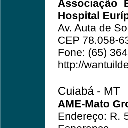
Associação E
Hospital Eurí
Av. Auta de So
CEP 78.058-6
Fone: (65) 36
http://wantuild
Cuiabá - MT
AME-Mato Gr
Endereço: R. 5