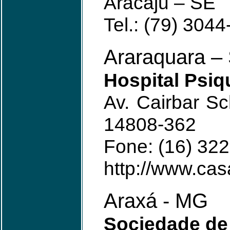
Aracaju – SE
Tel.: (79) 304
Araraquara –
Hospital Psiq
Av. Cairbar Sc
14808-362
Fone: (16) 32
http://www.cas
Araxá - MG
Sociedade d