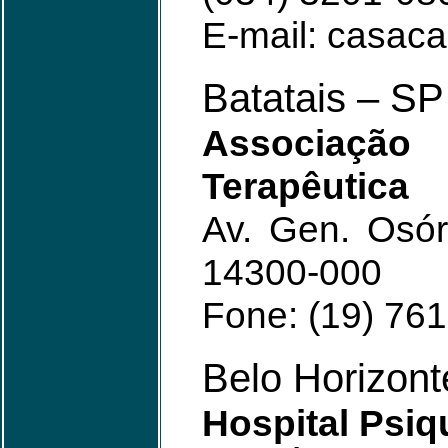
E-mail: casa
Batatais – SP
Associaçã
Terapêutica
Av. Gen. Osór
14300-000
Fone: (19) 76
Belo Horizon
Hospital Psiq