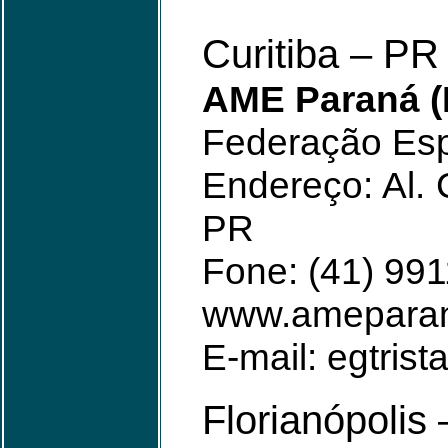
Curitiba – PR
AME Paraná (
Federação Esp
Endereço: Al. 
PR
Fone: (41) 99
www.ameparan
E-mail: egtri
Florianópolis