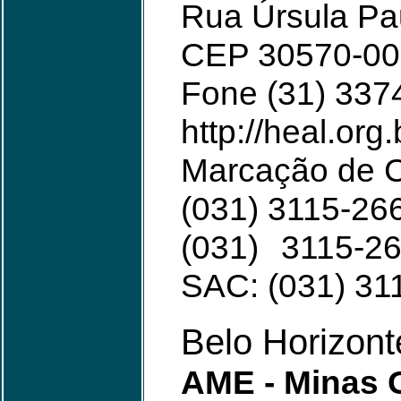
Rua Úrsula Pau
CEP 30570-00
Fone (31) 337
http://heal.org.
Marcação de C
(031) 3115-266
(031) 3115-2
SAC: (031) 31
Belo Horizon
AME - Minas 