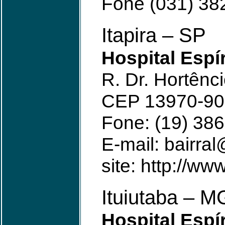
Fone (031) 38
Itapira – SP
Hospital Espír
R. Dr. Hortênci
CEP 13970-90
Fone: (19) 38
E-mail: bairral
site: http://ww
Ituiutaba – M
Hospital Espí