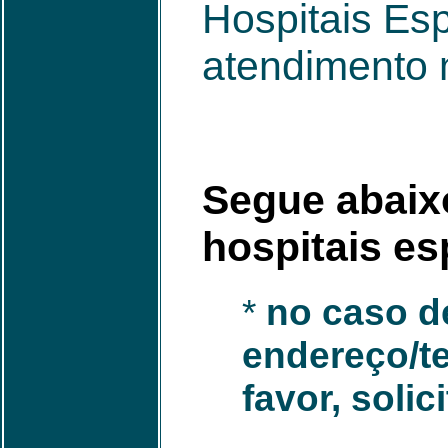
Hospitais Esp
atendimento 
Segue abaix
hospitais esp
*
no caso d
endereço/te
favor, soli