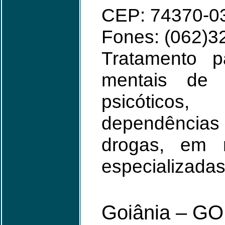
CEP: 74370-0
Fones: (062)3
Tratamento p
mentais de d
psicóticos
dependências 
drogas, em r
especializada
Goiânia – GO