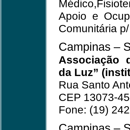
Médico,Fisiot
Apoio e Ocup
Comunitária p
Campinas – 
Associação 
da Luz” (insti
Rua Santo Anto
CEP 13073-45
Fone: (19) 242
Campinas – 