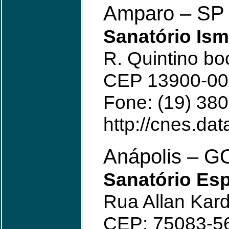
Amparo – SP
Sanatório Ism
R. Quintino bo
CEP 13900-00
Fone: (19) 38
http://cnes.dat
Anápolis – G
Sanatório Esp
Rua Allan Kard
CEP: 75083-56