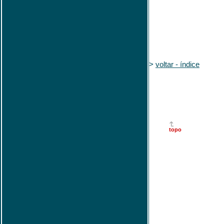
>
voltar - índice
topo