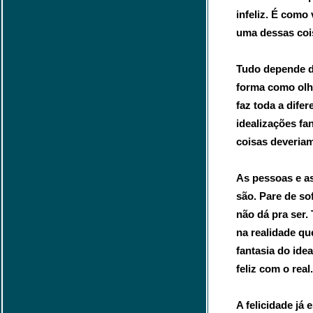
infeliz. É como
uma dessas coi
Tudo depende do
forma como olh
faz toda a difer
idealizações fa
coisas deveriam
As pessoas e as
são. Pare de so
não dá pra ser.
na realidade qu
fantasia do ide
feliz com o real.
A felicidade já e