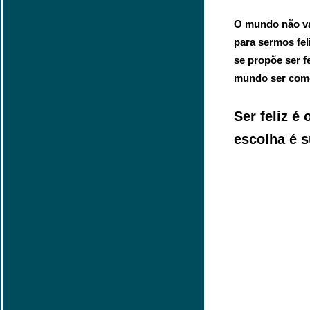
O mundo não vai
para sermos fel
se propõe ser fe
mundo ser com
Ser feliz é 
escolha é s