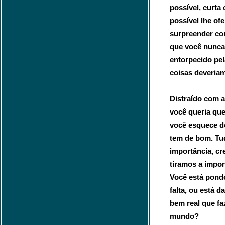
possível, curta
possível lhe ofe
surpreender co
que você nunca 
entorpecido pel
coisas deveriam
Distraído com a
você queria que
você esquece de
tem de bom. T
importância, cr
tiramos a impor
Você está pond
falta, ou está 
bem real que fa
mundo?