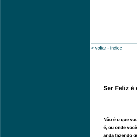
>
voltar - índice
Ser Feliz é
Não é o que voc
é, ou onde você
anda fazendo qu