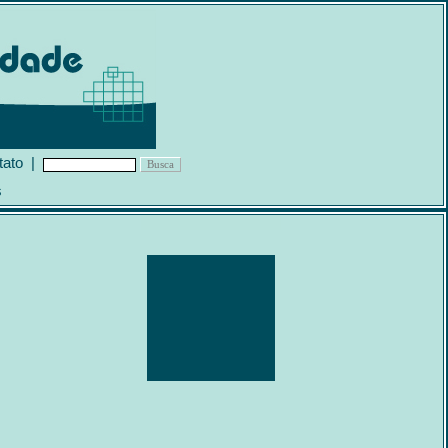
tato
|
s