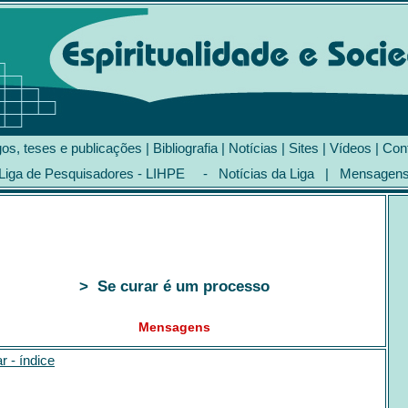
gos, teses e publicações
|
Bibliografia
|
Notícias
|
Sites
|
Vídeos
|
Con
Liga de Pesquisadores - LIHPE
-
Notícias da Liga
|
Mensagen
> Se curar é um processo
Mensagens
ar - índice