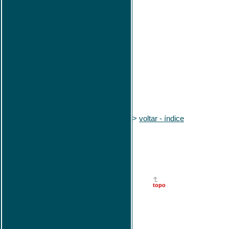
>
voltar - índice
topo