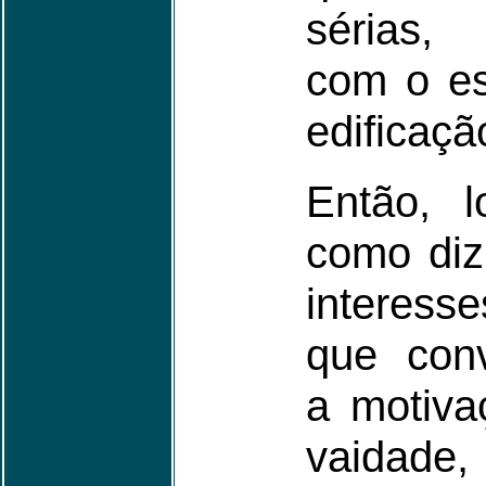
sérias,
com o es
edificaçã
Então, 
como diz
interess
que con
a motiva
vaidad