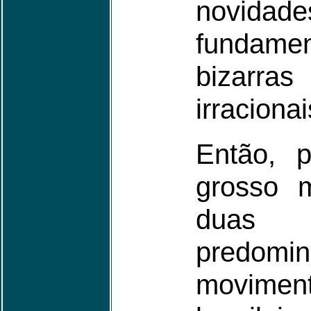
novi
fundam
bizar
irraciona
Então, 
grosso 
duas 
predo
movime