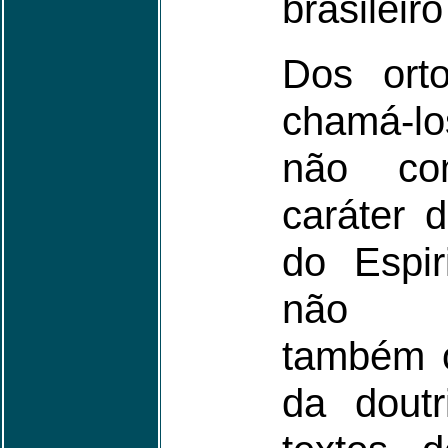
brasileiro
Dos ort
chamá-l
não co
caráter 
do Espir
não c
também o
da dout