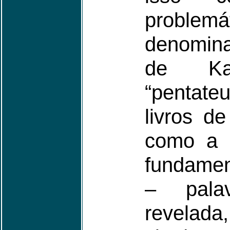
prob
denomin
de K
“pentate
livros d
como a B
fundamen
– pala
revelad