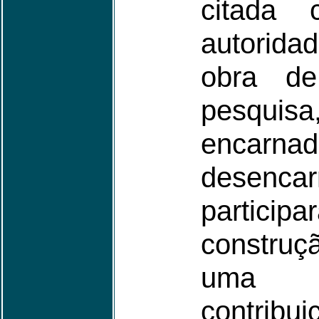
citada
autorid
obra d
pesqu
enca
desenca
parti
constru
uma d
contribu