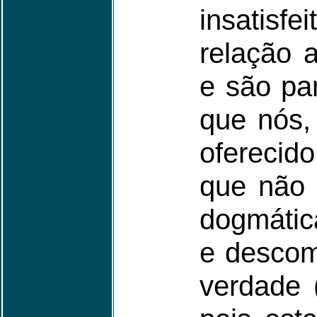
insatisfe
relação 
e são pa
que nós,
oferecid
que não 
dogmática
e descom
verdade 