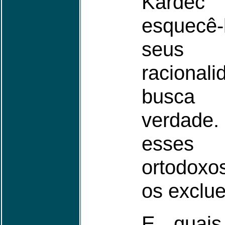
Kardec 
esquecê
seus 
racionali
busca
verdade.
esses
ortodoxo
os exclu
E quais