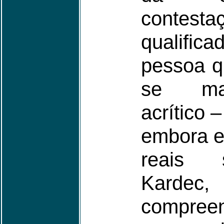
contest
qualifi
pessoa q
se ma
acrítico 
embora e
reais 
Kard
compree