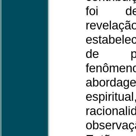
foi de
revelaçã
estabele
de pe
fenômeno
abordag
espir
racional
observ