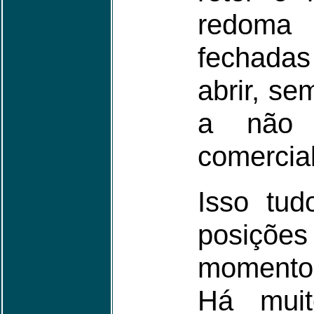
redom
fechadas
abrir, se
a não 
comercial
Isso tud
posiçõe
momento 
Há muit