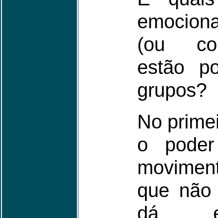
emociona
(ou co
estão po
grupos?
No primei
o pode
moviment
que não 
dá e