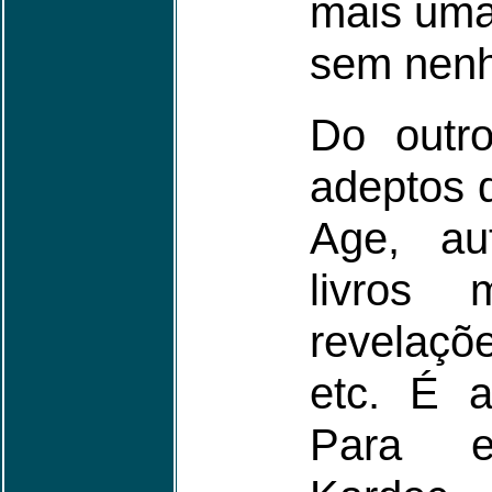
mais uma 
sem nen
Do outro
adeptos 
Age, aut
livros 
revelaçõ
etc. É a
Para es