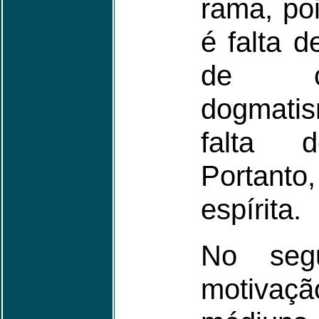
rama, poi
é falta d
de cr
dogmati
falta d
Portant
espírita.
No seg
motivaçã