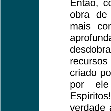
Então, co
obra de
mais con
aprofu
desdo
recursos
criado po
por el
Espírito
verdade