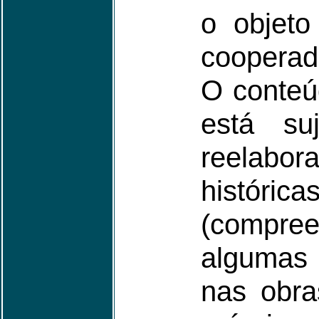
o objeto
cooperad
O conteú
está suj
reelabor
histórica
(compr
algumas 
nas obra