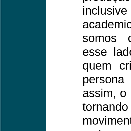
inclusive
academ
somos c
esse lad
quem cri
person
assim, o 
tornan
moviment