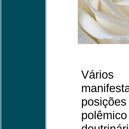
Vários 
manifes
posições
polêmico
doutrin