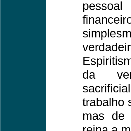
pessoa
financ
simple
verdad
Espiritis
da ver
sacrific
trabalho 
mas de 
reina a m