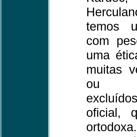
Hercul
temos 
com pesq
uma étic
muitas v
ou sil
excluído
oficial,
ortodoxa