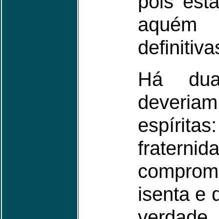
pois est
aquém
definitiva
Há dua
deveria
espíri
frate
compromi
isenta e 
verdade