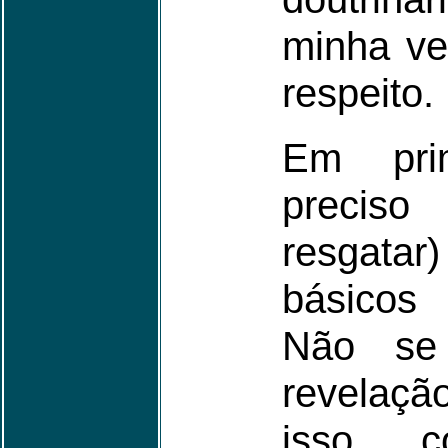
minha ve
respeito.
Em pri
preciso
resgatar)
básicos 
Não se
revelaç
isso c