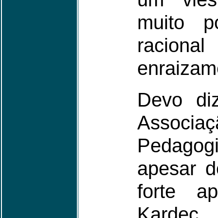
muito po
racio
enraizame
Devo di
Associaç
Pedago
apesar 
forte a
Kardec