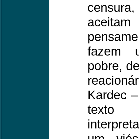
censura,
aceitam
pensam
fazem 
pobre, de
reacioná
Kardec –
texto
interpre
um viés