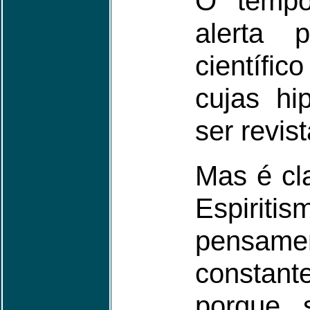
O tempo 
alerta 
científic
cujas hi
ser revist
Mas é cl
Espiri
pensame
constan
porque 