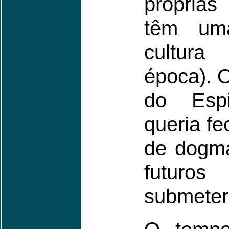
próprias
têm uma
cultur
época). O
do Esp
queria f
de dogma
futuros
submeter