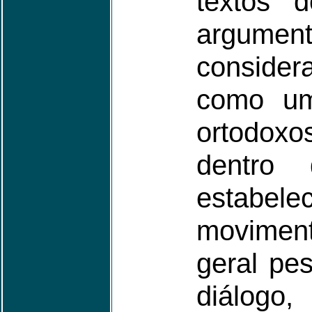
textos 
argument
conside
como um
ortodo
dentro d
estabe
moviment
geral pe
diálog