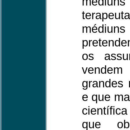
médiu
terapeu
médi
pretende
os assun
vendem
grandes r
e que ma
científic
que ob