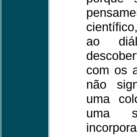
pensam
científi
ao di
descober
com os a
não sign
uma colc
uma sa
incorpo