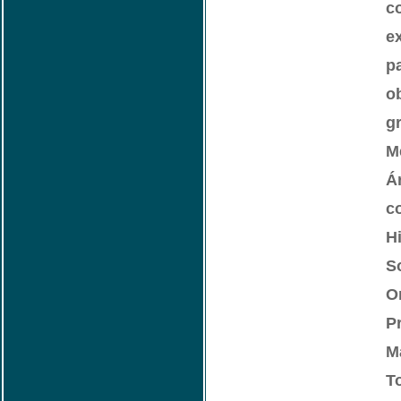
c
e
pa
o
g
M
Á
c
Hi
S
O
Pr
M
T