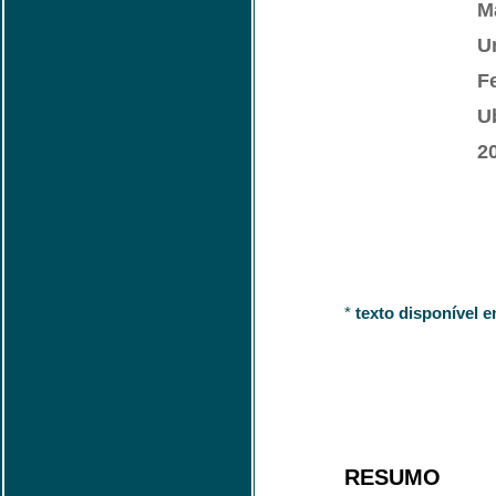
M
U
F
U
2
*
texto disponível 
RESUMO