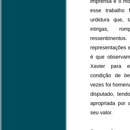
imprensa e o mov
esse trabalho 
urdidura que, 
intrigas, ro
ressentimentos
representações e
é que observam
Xavier para e
condição de
be
vezes foi homen
disputado, tend
apropriada por 
seu valor.