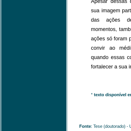
Apesar dessas d
sua imagem part
das ações de
momentos, tamb
ações só foram 
convir ao médi
quando essas co
fortalecer a sua
*
texto disponível 
Fonte
: Tese (doutorado) -