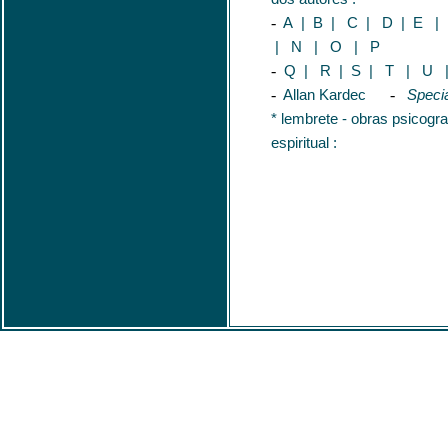
-
A
|
B
|
C
|
D
|
E
|
|
N
|
O
|
P
-
Q
|
R
|
S
|
T
|
U
-
Allan Kardec
-
Specia
* lembrete - obras psicogr
espiritual :