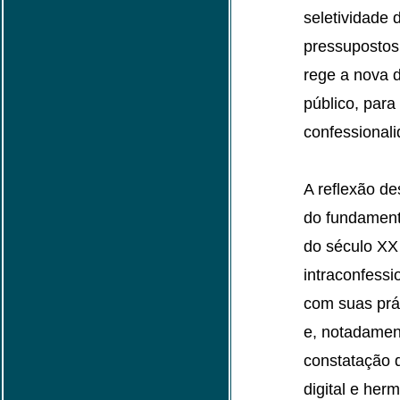
seletividade d
pressupostos
rege a nova 
público, para
confessional
A reflexão d
do fundamenta
do século XX
intraconfessi
com suas prá
e, notadament
constatação d
digital e her