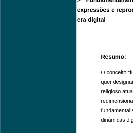
> Fundamentalismo 
expressões e repro
era digital
Resumo:
O conceito “f
quer designar
religioso atu
redimensiona
fundamentalis
dinâmicas dig