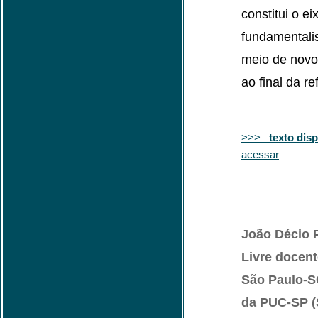
constitui o ei
fundamentalis
meio de novos
ao final da re
>>>
texto dis
acessar
João Décio 
Livre docen
São Paulo-S
da PUC-SP (