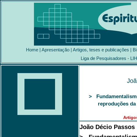
Home
|
Apresentação
|
Artigos, teses e publicações
|
Bi
Liga de Pesquisadores - LI
Joã
>
Fundamentalismo 
reproduções da 
Artigo
João Décio Passos