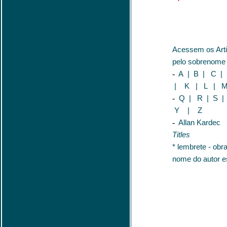
Acessem os Arti
pelo sobrenome 
-
A
|
B
|
C
|
|
K
|
L
|
-
Q
|
R
|
S
|
Y
|
Z
-
Allan Kardec
Titles
* lembrete - obr
nome do autor esp