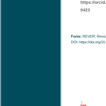
https://orci
0423
Fonte:
REVER: Revist
DOI:
https://doi.org/
topo