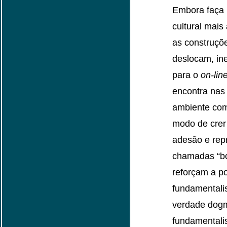
Embora faça 
cultural mais
as construçõ
deslocam, in
para o
on-lin
encontra nas 
ambiente com
modo de crer
adesão e rep
chamadas “bo
reforçam a po
fundamentali
verdade dogm
fundamentali