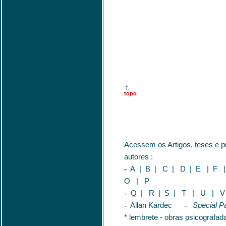
topo
Acessem os Artigos, teses e 
autores :
-
A
|
B
|
C
|
D
|
E
|
F
O
|
P
-
Q
|
R
|
S
|
T
|
U
|
-
Allan Kardec
-
Special Pa
* lembrete - obras psicografada