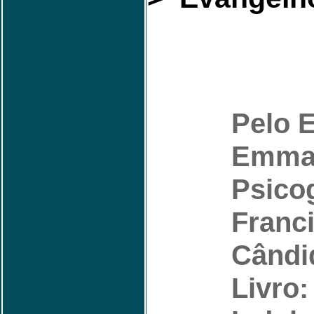
Pelo E
Emma
Psicog
Franc
Cândi
Livro: