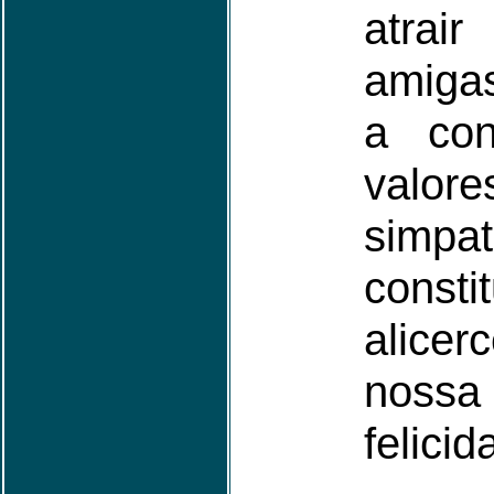
atrai
amiga
a con
val
simp
cons
alic
nossa
felicid