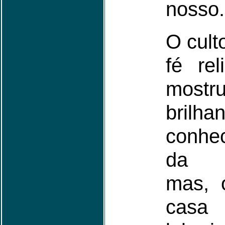
nosso.
O cult
fé re
mostru
bril
conhe
da e
mas, 
ca