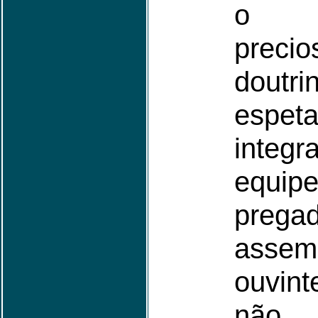
o s
prec
doutri
espeta
inte
equ
prega
assem
ouvin
não 