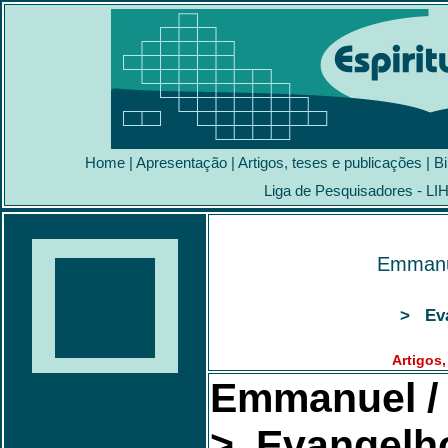
Home
|
Apresentação
|
Artigos, teses e publicações
|
Bi
Liga de Pesquisadores - LI
Emmanue
> Eva
Artigos,
Emmanuel / 
> Evangelh