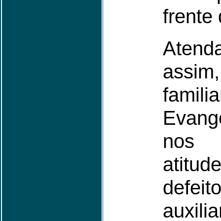
frente
Atend
assim
fami
Evan
nos 
atitud
defeito
auxil