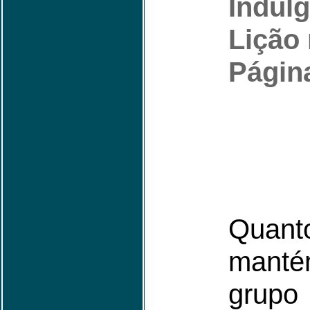
Indulg
Lição 
Página
Quant
mant
grupo