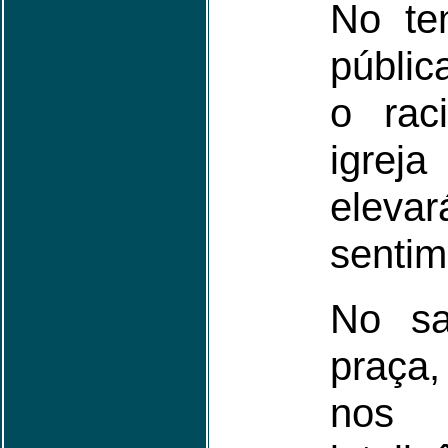
No te
pública
o rac
igrej
ele
sentim
No sa
praça
nos