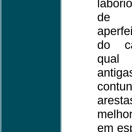
labori
de
aperfe
do ca
qual
ant
contu
aresta
melho
em esp