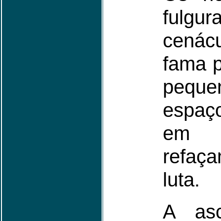
fulg
cená
fama 
peque
espaço
em 
refaç
luta.
A as