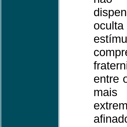
dispen
ocu
est
compr
frater
entre 
mais
extre
afina