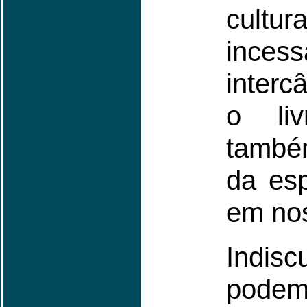
cultu
incess
inter
o liv
tamb
da esp
em nos
Indisc
podemo