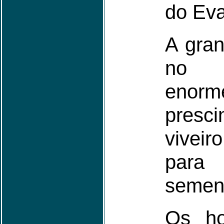
do Eva
A gran
no
enor
pres
viveir
pa
semen
Os h